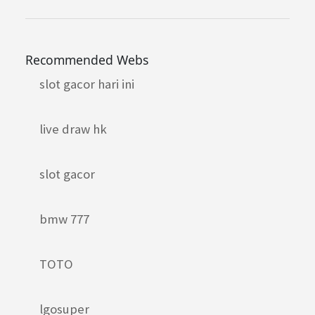
Recommended Webs
slot gacor hari ini
live draw hk
slot gacor
bmw 777
TOTO
lgosuper