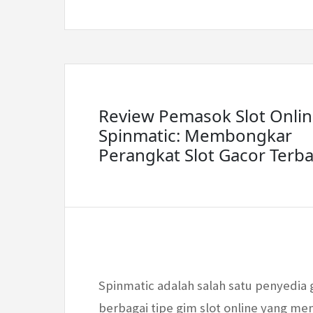
Review Pemasok Slot Onli
Spinmatic: Membongkar
Perangkat Slot Gacor Terba
Spinmatic adalah salah satu penyedia
berbagai tipe gim slot online yang m