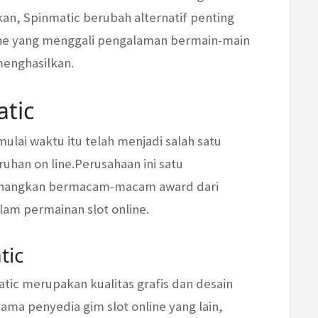
an, Spinmatic berubah alternatif penting
ine yang menggali pengalaman bermain-main
enghasilkan.
atic
mulai waktu itu telah menjadi salah satu
uhan on line.Perusahaan ini satu
menangkan bermacam-macam award dari
lam permainan slot online.
tic
tic merupakan kualitas grafis dan desain
ma penyedia gim slot online yang lain,