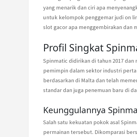
yang menarik dan ciri apa menyenangk
untuk kelompok penggemar judi on l
slot gacor apa menggembirakan dan m
Profil Singkat Spinm
Spinmatic didirikan di tahun 2017 dan 
pemimpin dalam sektor industri pertar
berdasarkan di Malta dan telah me
standar dan juga penemuan baru di da
Keunggulannya Spinma
Salah satu kekuatan pokok asal Spinma
permainan tersebut. Dikomparasi bersa