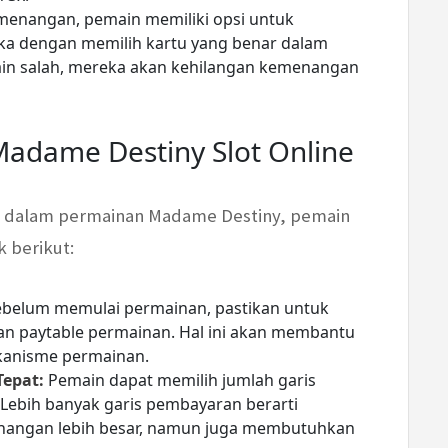
emenangan, pemain memiliki opsi untuk
 dengan memilih kartu yang benar dalam
ain salah, mereka akan kehilangan kemenangan
Madame Destiny Slot Online
 dalam permainan Madame Destiny, pemain
k berikut:
belum memulai permainan, pastikan untuk
 paytable permainan. Hal ini akan membantu
kanisme permainan.
Tepat:
Pemain dapat memilih jumlah garis
Lebih banyak garis pembayaran berarti
angan lebih besar, namun juga membutuhkan