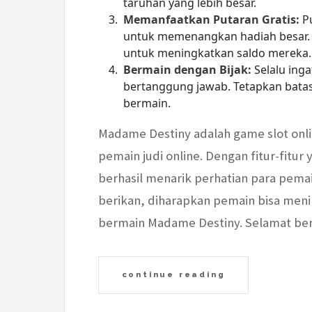
taruhan yang lebih besar.
Memanfaatkan Putaran Gratis:
Pu
untuk memenangkan hadiah besar.
untuk meningkatkan saldo mereka.
Bermain dengan Bijak:
Selalu ing
bertanggung jawab. Tetapkan batas
bermain.
Madame Destiny adalah game slot onl
pemain judi online. Dengan fitur-fitu
berhasil menarik perhatian para pemai
berikan, diharapkan pemain bisa me
bermain Madame Destiny. Selamat be
continue reading