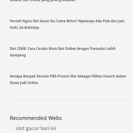
Pernah Ngira Slot Gacor Itu Cuma Mitos? Nyatanya Ada Pola dan Jam
Hoki, Ini Buktinya
Slot CIMB: Cara Cerdas Main Slot Online dengan Transaksi Lebih
Gampang
Kenapa Banyak Pemain Pilih Presto! Slot Sebagai Pilihan Favorit dalam
Dunia Judi Online
Recommended Webs
slot gacor hari ini