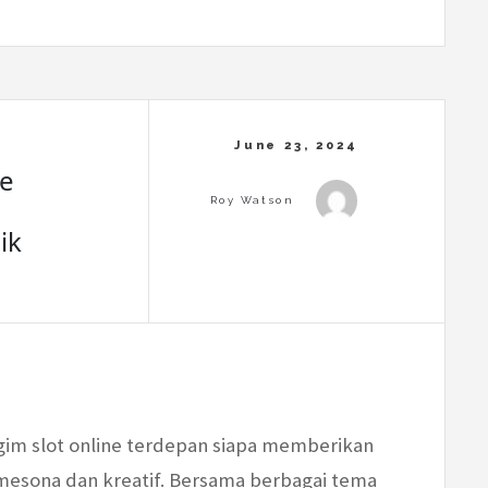
ne
ik
 gim slot online terdepan siapa memberikan
emesona dan kreatif. Bersama berbagai tema