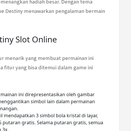
menangkan hadiah besar. Dengan tema
ame Destiny menawarkan pengalaman bermain
iny Slot Online
tur menarik yang membuat permainan ini
 fitur yang bisa ditemui dalam game ini
mainan ini direpresentasikan oleh gambar
menggantikan simbol lain dalam permainan
nangan.
l mendapatkan 3 simbol bola kristal di layar,
utaran gratis. Selama putaran gratis, semua
 3x.