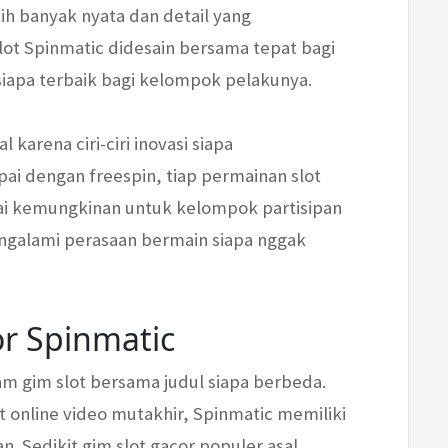
ih banyak nyata dan detail yang
t Spinmatic didesain bersama tepat bagi
apa terbaik bagi kelompok pelakunya.
 karena ciri-ciri inovasi siapa
ai dengan freespin, tiap permainan slot
i kemungkinan untuk kelompok partisipan
ngalami perasaan bermain siapa nggak
or Spinmatic
 gim slot bersama judul siapa berbeda.
ot online video mutakhir, Spinmatic memiliki
. Sedikit gim slot gacor populer asal