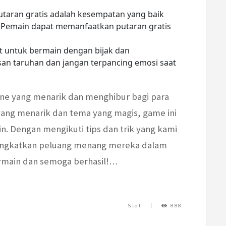
taran gratis adalah kesempatan yang baik
 Pemain dapat memanfaatkan putaran gratis
at untuk bermain dengan bijak dan
an taruhan dan jangan terpancing emosi saat
ine yang menarik dan menghibur bagi para
r yang menarik dan tema yang magis, game ini
n. Dengan mengikuti tips dan trik yang kami
ningkatkan peluang menang mereka dalam
rmain dan semoga berhasil!…
Slot
888