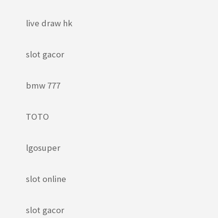
live draw hk
slot gacor
bmw 777
TOTO
lgosuper
slot online
slot gacor