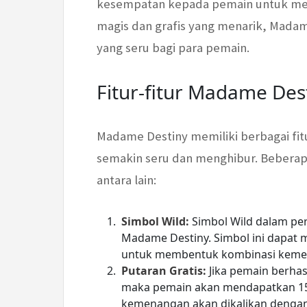
kesempatan kepada pemain untuk me
magis dan grafis yang menarik, Mad
yang seru bagi para pemain.
Fitur-fitur Madame Dest
Madame Destiny memiliki berbagai fi
semakin seru dan menghibur. Beberapa
antara lain:
Simbol Wild:
Simbol Wild dalam per
Madame Destiny. Simbol ini dapat 
untuk membentuk kombinasi keme
Putaran Gratis:
Jika pemain berhasi
maka pemain akan mendapatkan 15 p
kemenangan akan dikalikan dengan