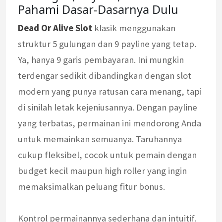
Pahami Dasar-Dasarnya Dulu
Dead Or Alive Slot
klasik menggunakan
struktur 5 gulungan dan 9 payline yang tetap.
Ya, hanya 9 garis pembayaran. Ini mungkin
terdengar sedikit dibandingkan dengan slot
modern yang punya ratusan cara menang, tapi
di sinilah letak kejeniusannya. Dengan payline
yang terbatas, permainan ini mendorong Anda
untuk memainkan semuanya. Taruhannya
cukup fleksibel, cocok untuk pemain dengan
budget kecil maupun high roller yang ingin
memaksimalkan peluang fitur bonus.
Kontrol permainannya sederhana dan intuitif.