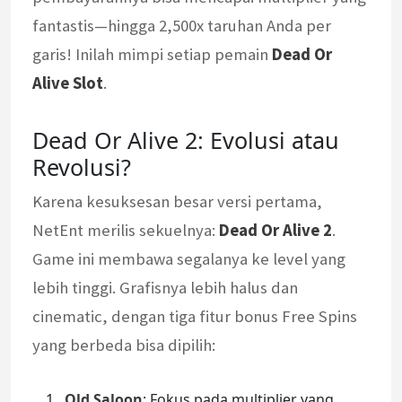
fantastis—hingga 2,500x taruhan Anda per
garis! Inilah mimpi setiap pemain
Dead Or
Alive Slot
.
Dead Or Alive 2: Evolusi atau
Revolusi?
Karena kesuksesan besar versi pertama,
NetEnt merilis sekuelnya:
Dead Or Alive 2
.
Game ini membawa segalanya ke level yang
lebih tinggi. Grafisnya lebih halus dan
cinematic, dengan tiga fitur bonus Free Spins
yang berbeda bisa dipilih:
Old Saloon
: Fokus pada multiplier yang