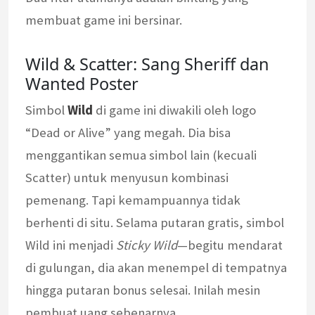
membuat game ini bersinar.
Wild & Scatter: Sang Sheriff dan
Wanted Poster
Simbol
Wild
di game ini diwakili oleh logo
“Dead or Alive” yang megah. Dia bisa
menggantikan semua simbol lain (kecuali
Scatter) untuk menyusun kombinasi
pemenang. Tapi kemampuannya tidak
berhenti di situ. Selama putaran gratis, simbol
Wild ini menjadi
Sticky Wild
—begitu mendarat
di gulungan, dia akan menempel di tempatnya
hingga putaran bonus selesai. Inilah mesin
pembuat uang sebenarnya.