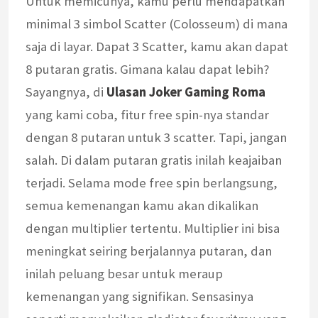
Untuk memicunya, kamu perlu mendapatkan
minimal 3 simbol Scatter (Colosseum) di mana
saja di layar. Dapat 3 Scatter, kamu akan dapat
8 putaran gratis. Gimana kalau dapat lebih?
Sayangnya, di
Ulasan Joker Gaming Roma
yang kami coba, fitur free spin-nya standar
dengan 8 putaran untuk 3 scatter. Tapi, jangan
salah. Di dalam putaran gratis inilah keajaiban
terjadi. Selama mode free spin berlangsung,
semua kemenangan kamu akan dikalikan
dengan multiplier tertentu. Multiplier ini bisa
meningkat seiring berjalannya putaran, dan
inilah peluang besar untuk meraup
kemenangan yang signifikan. Sensasinya