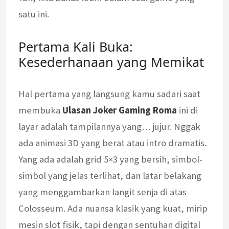
satu ini.
Pertama Kali Buka:
Kesederhanaan yang Memikat
Hal pertama yang langsung kamu sadari saat
membuka
Ulasan Joker Gaming Roma
ini di
layar adalah tampilannya yang… jujur. Nggak
ada animasi 3D yang berat atau intro dramatis.
Yang ada adalah grid 5×3 yang bersih, simbol-
simbol yang jelas terlihat, dan latar belakang
yang menggambarkan langit senja di atas
Colosseum. Ada nuansa klasik yang kuat, mirip
mesin slot fisik, tapi dengan sentuhan digital