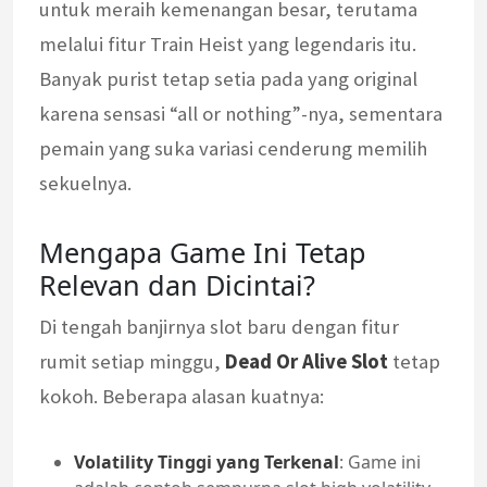
untuk meraih kemenangan besar, terutama
melalui fitur Train Heist yang legendaris itu.
Banyak purist tetap setia pada yang original
karena sensasi “all or nothing”-nya, sementara
pemain yang suka variasi cenderung memilih
sekuelnya.
Mengapa Game Ini Tetap
Relevan dan Dicintai?
Di tengah banjirnya slot baru dengan fitur
rumit setiap minggu,
Dead Or Alive Slot
tetap
kokoh. Beberapa alasan kuatnya:
Volatility Tinggi yang Terkenal
: Game ini