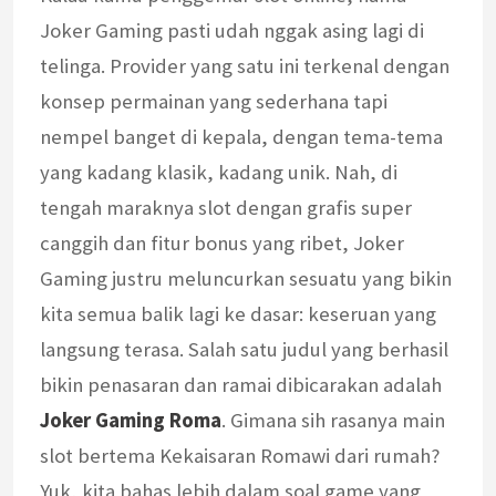
Joker Gaming pasti udah nggak asing lagi di
telinga. Provider yang satu ini terkenal dengan
konsep permainan yang sederhana tapi
nempel banget di kepala, dengan tema-tema
yang kadang klasik, kadang unik. Nah, di
tengah maraknya slot dengan grafis super
canggih dan fitur bonus yang ribet, Joker
Gaming justru meluncurkan sesuatu yang bikin
kita semua balik lagi ke dasar: keseruan yang
langsung terasa. Salah satu judul yang berhasil
bikin penasaran dan ramai dibicarakan adalah
Joker Gaming Roma
. Gimana sih rasanya main
slot bertema Kekaisaran Romawi dari rumah?
Yuk, kita bahas lebih dalam soal game yang