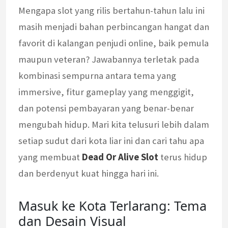
Mengapa slot yang rilis bertahun-tahun lalu ini
masih menjadi bahan perbincangan hangat dan
favorit di kalangan penjudi online, baik pemula
maupun veteran? Jawabannya terletak pada
kombinasi sempurna antara tema yang
immersive, fitur gameplay yang menggigit,
dan potensi pembayaran yang benar-benar
mengubah hidup. Mari kita telusuri lebih dalam
setiap sudut dari kota liar ini dan cari tahu apa
yang membuat
Dead Or Alive Slot
terus hidup
dan berdenyut kuat hingga hari ini.
Masuk ke Kota Terlarang: Tema
dan Desain Visual