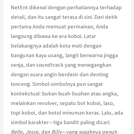
NetEnt dikenal dengan perhatiannya terhadap
detail, dan itu sangat terasa di sini. Dari detik
pertama Anda memuat permainan, Anda
langsung dibawa ke era koboi. Latar
belakangnya adalah kota mati dengan
bangunan kayu usang, langit berwarna jingga
senja, dan soundtrack yang menegangkan
dengan suara angin berdesir dan denting
lonceng. Simbol-simbolnya pun sangat
kontekstual: bukan buah-buahan atau angka,
melainkan revolver, sepatu bot koboi, laso,
topi koboi, dan botol minuman keras. Lalu, ada
simbol karakter—tiga bandit paling dicari:
Belle
,
Jesse
, dan
Billy
—yang wajahnya penuh