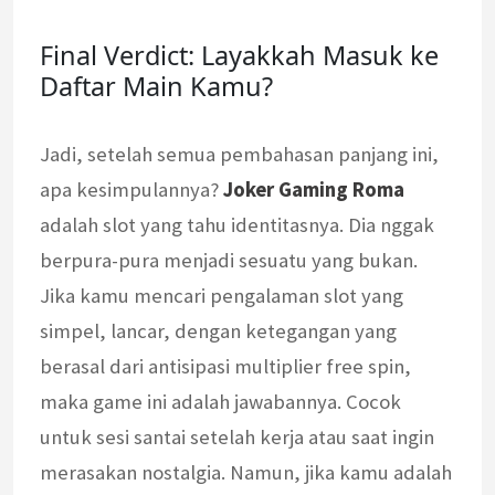
Final Verdict: Layakkah Masuk ke
Daftar Main Kamu?
Jadi, setelah semua pembahasan panjang ini,
apa kesimpulannya?
Joker Gaming Roma
adalah slot yang tahu identitasnya. Dia nggak
berpura-pura menjadi sesuatu yang bukan.
Jika kamu mencari pengalaman slot yang
simpel, lancar, dengan ketegangan yang
berasal dari antisipasi multiplier free spin,
maka game ini adalah jawabannya. Cocok
untuk sesi santai setelah kerja atau saat ingin
merasakan nostalgia. Namun, jika kamu adalah