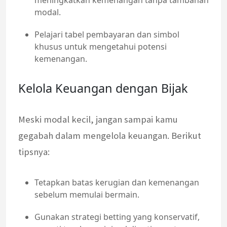
meningkatkan kemenangan tanpa tambahan
modal.
Pelajari tabel pembayaran dan simbol
khusus untuk mengetahui potensi
kemenangan.
Kelola Keuangan dengan Bijak
Meski modal kecil, jangan sampai kamu
gegabah dalam mengelola keuangan. Berikut
tipsnya:
Tetapkan batas kerugian dan kemenangan
sebelum memulai bermain.
Gunakan strategi betting yang konservatif,