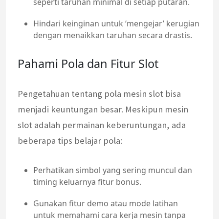
seperti taruhan minimal di setiap putaran.
Hindari keinginan untuk ‘mengejar’ kerugian
dengan menaikkan taruhan secara drastis.
Pahami Pola dan Fitur Slot
Pengetahuan tentang pola mesin slot bisa
menjadi keuntungan besar. Meskipun mesin
slot adalah permainan keberuntungan, ada
beberapa tips belajar pola:
Perhatikan simbol yang sering muncul dan
timing keluarnya fitur bonus.
Gunakan fitur demo atau mode latihan
untuk memahami cara kerja mesin tanpa