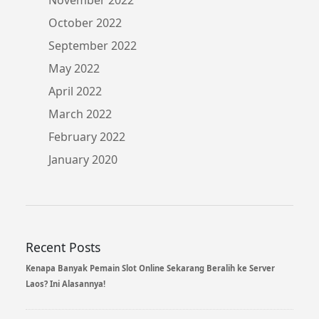
October 2022
September 2022
May 2022
April 2022
March 2022
February 2022
January 2020
Recent Posts
Kenapa Banyak Pemain Slot Online Sekarang Beralih ke Server
Laos? Ini Alasannya!