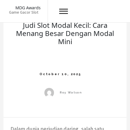
Skip
MDG Awards
to
Game Gacor Slot
content
Judi Slot Modal Kecil: Cara
Menang Besar Dengan Modal
Mini
Dalam dunia perjudian daring, salah satu