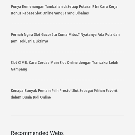
Punya Kemenangan Tambahan di Setiap Putaran? Ini Cara Kerja
Bonus Rebate Slot Online yang Jarang Dibahas
Pernah Ngira Slot Gacor Itu Cuma Mitos? Nyatanya Ada Pola dan
Jam Hoki, Ini Buktinya
Slot CIMB: Cara Cerdas Main Slot Online dengan Transaksi Lebih
Gampang
Kenapa Banyak Pemain Pilih Presto! Slot Sebagai Pilihan Favorit
dalam Dunia Judi Online
Recommended Webs