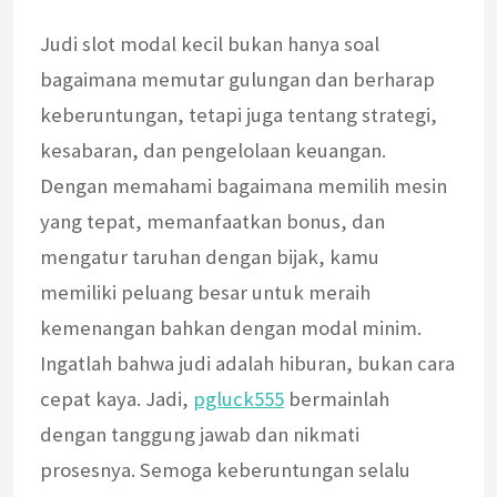
Judi slot modal kecil bukan hanya soal
bagaimana memutar gulungan dan berharap
keberuntungan, tetapi juga tentang strategi,
kesabaran, dan pengelolaan keuangan.
Dengan memahami bagaimana memilih mesin
yang tepat, memanfaatkan bonus, dan
mengatur taruhan dengan bijak, kamu
memiliki peluang besar untuk meraih
kemenangan bahkan dengan modal minim.
Ingatlah bahwa judi adalah hiburan, bukan cara
cepat kaya. Jadi,
pgluck555
bermainlah
dengan tanggung jawab dan nikmati
prosesnya. Semoga keberuntungan selalu