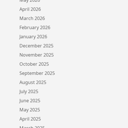
April 2026
March 2026
February 2026
January 2026
December 2025
November 2025
October 2025
September 2025
August 2025
July 2025
June 2025
May 2025
April 2025
March 2025