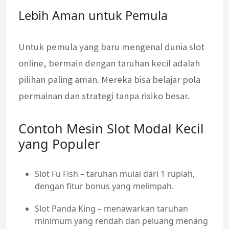
Lebih Aman untuk Pemula
Untuk pemula yang baru mengenal dunia slot
online, bermain dengan taruhan kecil adalah
pilihan paling aman. Mereka bisa belajar pola
permainan dan strategi tanpa risiko besar.
Contoh Mesin Slot Modal Kecil
yang Populer
Slot Fu Fish – taruhan mulai dari 1 rupiah,
dengan fitur bonus yang melimpah.
Slot Panda King – menawarkan taruhan
minimum yang rendah dan peluang menang