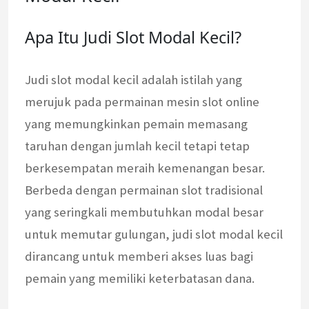
Apa Itu Judi Slot Modal Kecil?
Judi slot modal kecil adalah istilah yang
merujuk pada permainan mesin slot online
yang memungkinkan pemain memasang
taruhan dengan jumlah kecil tetapi tetap
berkesempatan meraih kemenangan besar.
Berbeda dengan permainan slot tradisional
yang seringkali membutuhkan modal besar
untuk memutar gulungan, judi slot modal kecil
dirancang untuk memberi akses luas bagi
pemain yang memiliki keterbatasan dana.