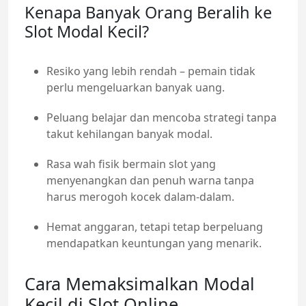
Kenapa Banyak Orang Beralih ke
Slot Modal Kecil?
Resiko yang lebih rendah – pemain tidak
perlu mengeluarkan banyak uang.
Peluang belajar dan mencoba strategi tanpa
takut kehilangan banyak modal.
Rasa wah fisik bermain slot yang
menyenangkan dan penuh warna tanpa
harus merogoh kocek dalam-dalam.
Hemat anggaran, tetapi tetap berpeluang
mendapatkan keuntungan yang menarik.
Cara Memaksimalkan Modal
Kecil di Slot Online