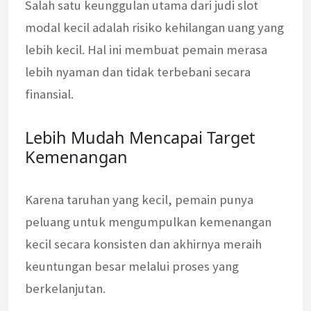
Salah satu keunggulan utama dari judi slot
modal kecil adalah risiko kehilangan uang yang
lebih kecil. Hal ini membuat pemain merasa
lebih nyaman dan tidak terbebani secara
finansial.
Lebih Mudah Mencapai Target
Kemenangan
Karena taruhan yang kecil, pemain punya
peluang untuk mengumpulkan kemenangan
kecil secara konsisten dan akhirnya meraih
keuntungan besar melalui proses yang
berkelanjutan.