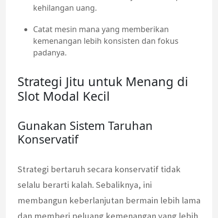
kehilangan uang.
Catat mesin mana yang memberikan
kemenangan lebih konsisten dan fokus
padanya.
Strategi Jitu untuk Menang di
Slot Modal Kecil
Gunakan Sistem Taruhan
Konservatif
Strategi bertaruh secara konservatif tidak
selalu berarti kalah. Sebaliknya, ini
membangun keberlanjutan bermain lebih lama
dan memberi peluang kemenangan yang lebih