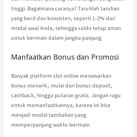
tinggi. Bagaimana caranya? Taruhlah taruhan
yang kecil dan konsisten, seperti 1-2% dari
modal awal Anda, sehingga saldo tetap aman
untuk bermain dalam jangka panjang.
Manfaatkan Bonus dan Promosi
Banyak platform slot online menawarkan
bonus menarik, mulai dari bonus deposit,
cashback, hingga putaran gratis. Jangan ragu
untuk memanfaatkannya, karena ini bisa
menjadi modal tambahan yang
memperpanjang waktu bermain