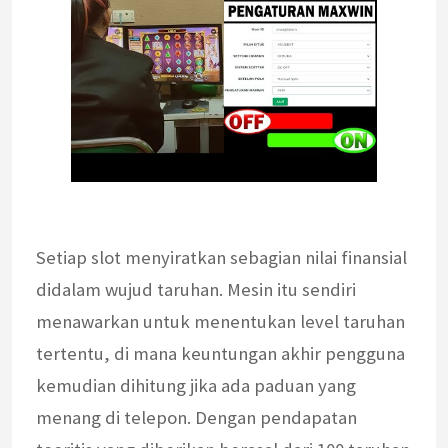
Setiap slot menyiratkan sebagian nilai finansial
didalam wujud taruhan. Mesin itu sendiri
menawarkan untuk menentukan level taruhan
tertentu, di mana keuntungan akhir pengguna
kemudian dihitung jika ada paduan yang
menang di telepon. Dengan pendapatan