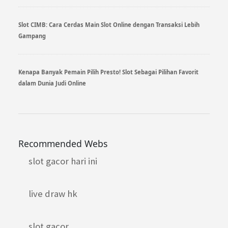
Slot CIMB: Cara Cerdas Main Slot Online dengan Transaksi Lebih
Gampang
Kenapa Banyak Pemain Pilih Presto! Slot Sebagai Pilihan Favorit
dalam Dunia Judi Online
Recommended Webs
slot gacor hari ini
live draw hk
slot gacor