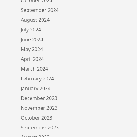
October 2024
September 2024
August 2024
July 2024
June 2024
May 2024
April 2024
March 2024
February 2024
January 2024
December 2023
November 2023
October 2023
September 2023