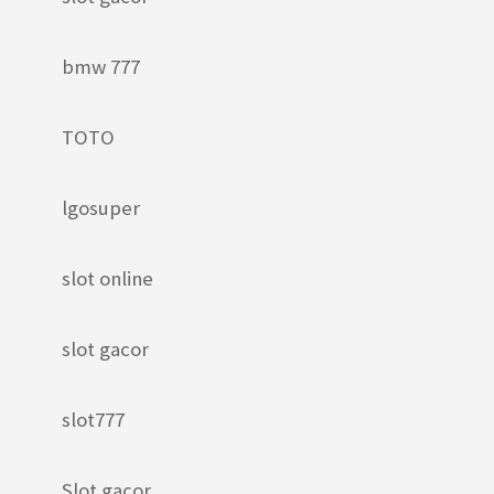
bmw 777
TOTO
lgosuper
slot online
slot gacor
slot777
Slot gacor