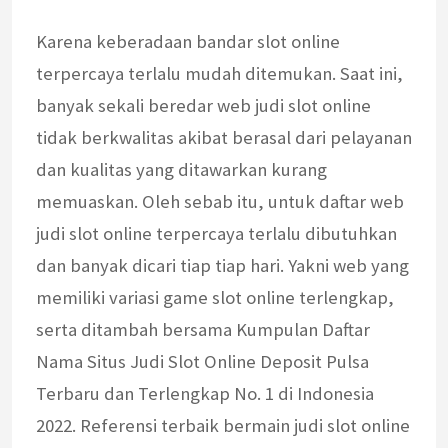
Karena keberadaan bandar slot online
terpercaya terlalu mudah ditemukan. Saat ini,
banyak sekali beredar web judi slot online
tidak berkwalitas akibat berasal dari pelayanan
dan kualitas yang ditawarkan kurang
memuaskan. Oleh sebab itu, untuk daftar web
judi slot online terpercaya terlalu dibutuhkan
dan banyak dicari tiap tiap hari. Yakni web yang
memiliki variasi game slot online terlengkap,
serta ditambah bersama Kumpulan Daftar
Nama Situs Judi Slot Online Deposit Pulsa
Terbaru dan Terlengkap No. 1 di Indonesia
2022. Referensi terbaik bermain judi slot online