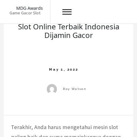
Skip
MDG Awards
to
Game Gacor Slot
content
Slot Online Terbaik Indonesia
Dijamin Gacor
Terakhir, Anda harus mengetahui mesin slot
paling baik dan cuma memainkannya dengan