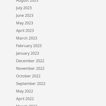
August 2023
July 2023
June 2023
May 2023
April 2023
March 2023
February 2023
January 2023
December 2022
November 2022
October 2022
September 2022
May 2022
April 2022