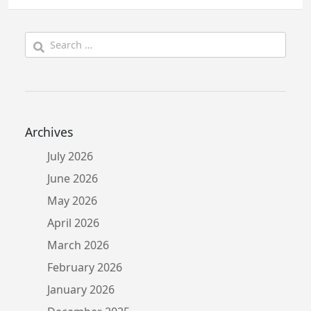
Search
for:
Archives
July 2026
June 2026
May 2026
April 2026
March 2026
February 2026
January 2026