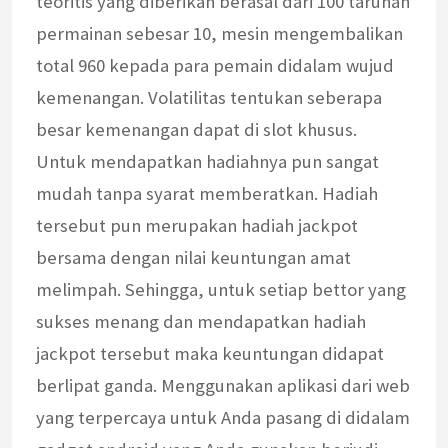
teoritis yang diberikan berasal dari 100 taruhan
permainan sebesar 10, mesin mengembalikan
total 960 kepada para pemain didalam wujud
kemenangan. Volatilitas tentukan seberapa
besar kemenangan dapat di slot khusus.
Untuk mendapatkan hadiahnya pun sangat
mudah tanpa syarat memberatkan. Hadiah
tersebut pun merupakan hadiah jackpot
bersama dengan nilai keuntungan amat
melimpah. Sehingga, untuk setiap bettor yang
sukses menang dan mendapatkan hadiah
jackpot tersebut maka keuntungan didapat
berlipat ganda. Menggunakan aplikasi dari web
yang terpercaya untuk Anda pasang di didalam