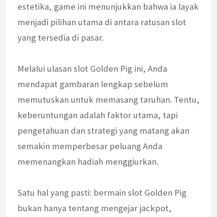
estetika, game ini menunjukkan bahwa ia layak
menjadi pilihan utama di antara ratusan slot
yang tersedia di pasar.
Melalui ulasan slot Golden Pig ini, Anda
mendapat gambaran lengkap sebelum
memutuskan untuk memasang taruhan. Tentu,
keberuntungan adalah faktor utama, tapi
pengetahuan dan strategi yang matang akan
semakin memperbesar peluang Anda
memenangkan hadiah menggiurkan.
Satu hal yang pasti: bermain slot Golden Pig
bukan hanya tentang mengejar jackpot,