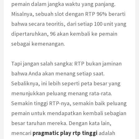
pemain dalam jangka waktu yang panjang.
Misalnya, sebuah slot dengan RTP 96% berarti
bahwa secara teoritis, dari setiap 100 unit yang
dipertaruhkan, 96 akan kembali ke pemain
sebagai kemenangan.
Tapi jangan salah sangka: RTP bukan jaminan
bahwa Anda akan menang setiap saat.
Sebaliknya, ini lebih seperti peta besar yang
menunjukkan peluang menang rata-rata.
Semakin tinggi RTP-nya, semakin baik peluang
pemain untuk mendapatkan kembali sebagian
besar taruhan mereka. Dengan kata lain,
mencari
pragmatic play rtp tinggi
adalah