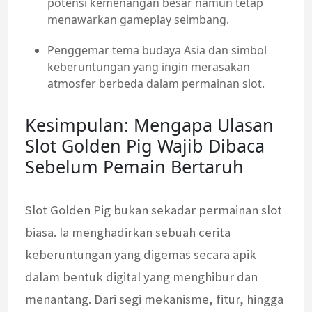
potensi kemenangan besar namun tetap
menawarkan gameplay seimbang.
Penggemar tema budaya Asia dan simbol
keberuntungan yang ingin merasakan
atmosfer berbeda dalam permainan slot.
Kesimpulan: Mengapa Ulasan
Slot Golden Pig Wajib Dibaca
Sebelum Pemain Bertaruh
Slot Golden Pig bukan sekadar permainan slot
biasa. Ia menghadirkan sebuah cerita
keberuntungan yang digemas secara apik
dalam bentuk digital yang menghibur dan
menantang. Dari segi mekanisme, fitur, hingga