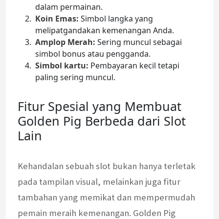
dalam permainan.
Koin Emas:
Simbol langka yang
melipatgandakan kemenangan Anda.
Amplop Merah:
Sering muncul sebagai
simbol bonus atau pengganda.
Simbol kartu:
Pembayaran kecil tetapi
paling sering muncul.
Fitur Spesial yang Membuat
Golden Pig Berbeda dari Slot
Lain
Kehandalan sebuah slot bukan hanya terletak
pada tampilan visual, melainkan juga fitur
tambahan yang memikat dan mempermudah
pemain meraih kemenangan. Golden Pig