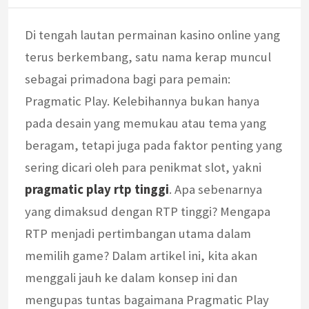
Di tengah lautan permainan kasino online yang
terus berkembang, satu nama kerap muncul
sebagai primadona bagi para pemain:
Pragmatic Play. Kelebihannya bukan hanya
pada desain yang memukau atau tema yang
beragam, tetapi juga pada faktor penting yang
sering dicari oleh para penikmat slot, yakni
pragmatic play rtp tinggi
. Apa sebenarnya
yang dimaksud dengan RTP tinggi? Mengapa
RTP menjadi pertimbangan utama dalam
memilih game? Dalam artikel ini, kita akan
menggali jauh ke dalam konsep ini dan
mengupas tuntas bagaimana Pragmatic Play