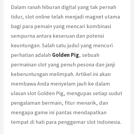
Dalam ranah hiburan digital yang tak pernah
tidur, slot online telah menjadi magnet utama
bagi para pemain yang mencari kombinasi
sempurna antara keseruan dan potensi
keuntungan. Salah satu judul yang mencuri
perhatian adalah
Golden Pig
, sebuah
permainan slot yang penuh pesona dan janji
keberuntungan melimpah. Artikel ini akan
membawa Anda menyelam jauh ke dalam
ulasan slot Golden Pig, mengupas setiap sudut
pengalaman bermain, fitur menarik, dan
mengapa game ini pantas mendapatkan
tempat di hati para penggemar slot Indonesia.