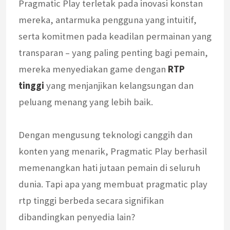
Pragmatic Play terletak pada inovasi konstan
mereka, antarmuka pengguna yang intuitif,
serta komitmen pada keadilan permainan yang
transparan – yang paling penting bagi pemain,
mereka menyediakan game dengan
RTP
tinggi
yang menjanjikan kelangsungan dan
peluang menang yang lebih baik.
Dengan mengusung teknologi canggih dan
konten yang menarik, Pragmatic Play berhasil
memenangkan hati jutaan pemain di seluruh
dunia. Tapi apa yang membuat pragmatic play
rtp tinggi berbeda secara signifikan
dibandingkan penyedia lain?