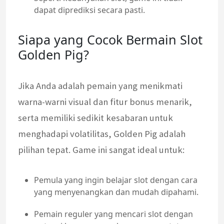
dapat diprediksi secara pasti.
Siapa yang Cocok Bermain Slot
Golden Pig?
Jika Anda adalah pemain yang menikmati
warna-warni visual dan fitur bonus menarik,
serta memiliki sedikit kesabaran untuk
menghadapi volatilitas, Golden Pig adalah
pilihan tepat. Game ini sangat ideal untuk:
Pemula yang ingin belajar slot dengan cara
yang menyenangkan dan mudah dipahami.
Pemain reguler yang mencari slot dengan