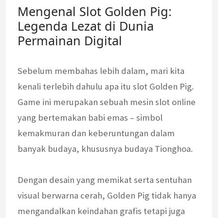
Mengenal Slot Golden Pig:
Legenda Lezat di Dunia
Permainan Digital
Sebelum membahas lebih dalam, mari kita
kenali terlebih dahulu apa itu slot Golden Pig.
Game ini merupakan sebuah mesin slot online
yang bertemakan babi emas – simbol
kemakmuran dan keberuntungan dalam
banyak budaya, khususnya budaya Tionghoa.
Dengan desain yang memikat serta sentuhan
visual berwarna cerah, Golden Pig tidak hanya
mengandalkan keindahan grafis tetapi juga