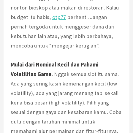
nonton bioskop atau makan di restoran. Kalau
budget itu habis,
otp77
berhenti. Jangan
pernah tergoda untuk menggeser dana dari
kebutuhan lain atau, yang lebih berbahaya,
mencoba untuk “mengejar kerugian”.
Mulai dari Nominal Kecil dan Pahami
Volatilitas Game.
Nggak semua slot itu sama.
Ada yang sering kasih kemenangan kecil (low
volatility), ada yang jarang menang tapi sekali
kena bisa besar (high volatility). Pilih yang
sesuai dengan gaya dan kesabaran kamu. Coba
dulu dengan taruhan minimal untuk
memahami alur permainan dan fitur-fiturnya,