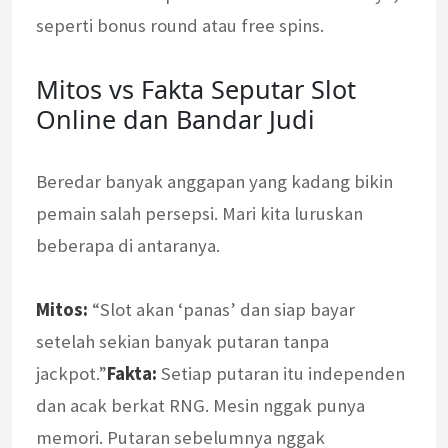
seperti bonus round atau free spins.
Mitos vs Fakta Seputar Slot
Online dan Bandar Judi
Beredar banyak anggapan yang kadang bikin
pemain salah persepsi. Mari kita luruskan
beberapa di antaranya.
Mitos:
“Slot akan ‘panas’ dan siap bayar
setelah sekian banyak putaran tanpa
jackpot.”
Fakta:
Setiap putaran itu independen
dan acak berkat RNG. Mesin nggak punya
memori. Putaran sebelumnya nggak