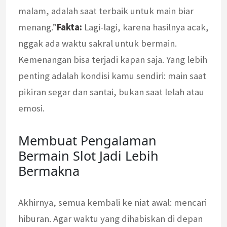
malam, adalah saat terbaik untuk main biar
menang.”
Fakta:
Lagi-lagi, karena hasilnya acak,
nggak ada waktu sakral untuk bermain.
Kemenangan bisa terjadi kapan saja. Yang lebih
penting adalah kondisi kamu sendiri: main saat
pikiran segar dan santai, bukan saat lelah atau
emosi.
Membuat Pengalaman
Bermain Slot Jadi Lebih
Bermakna
Akhirnya, semua kembali ke niat awal: mencari
hiburan. Agar waktu yang dihabiskan di depan