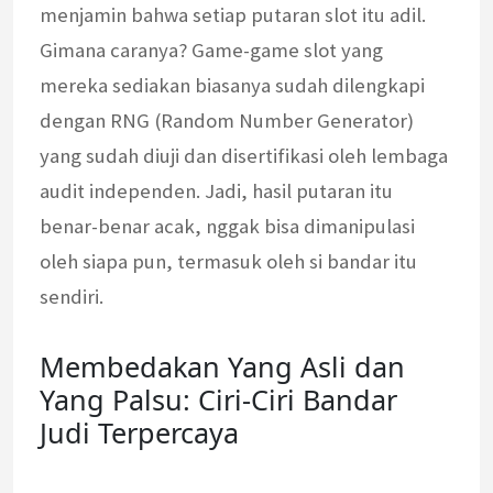
menjamin bahwa setiap putaran slot itu adil.
Gimana caranya? Game-game slot yang
mereka sediakan biasanya sudah dilengkapi
dengan RNG (Random Number Generator)
yang sudah diuji dan disertifikasi oleh lembaga
audit independen. Jadi, hasil putaran itu
benar-benar acak, nggak bisa dimanipulasi
oleh siapa pun, termasuk oleh si bandar itu
sendiri.
Membedakan Yang Asli dan
Yang Palsu: Ciri-Ciri Bandar
Judi Terpercaya