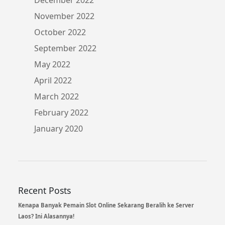
November 2022
October 2022
September 2022
May 2022
April 2022
March 2022
February 2022
January 2020
Recent Posts
Kenapa Banyak Pemain Slot Online Sekarang Beralih ke Server
Laos? Ini Alasannya!