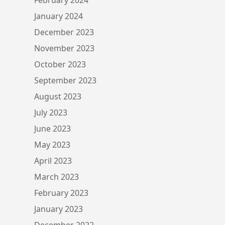
January 2024
December 2023
November 2023
October 2023
September 2023
August 2023
July 2023
June 2023
May 2023
April 2023
March 2023
February 2023
January 2023
December 2022