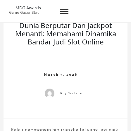
Skip
MDG Awards
to
Game Gacor Slot
content
Dunia Berputar Dan Jackpot
Menanti: Memahami Dinamika
Bandar Judi Slot Online
Kalau ngomongin hiburan digital yang lagi naik