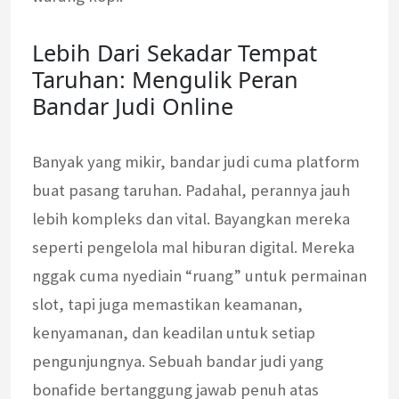
Lebih Dari Sekadar Tempat
Taruhan: Mengulik Peran
Bandar Judi Online
Banyak yang mikir, bandar judi cuma platform
buat pasang taruhan. Padahal, perannya jauh
lebih kompleks dan vital. Bayangkan mereka
seperti pengelola mal hiburan digital. Mereka
nggak cuma nyediain “ruang” untuk permainan
slot, tapi juga memastikan keamanan,
kenyamanan, dan keadilan untuk setiap
pengunjungnya. Sebuah bandar judi yang
bonafide bertanggung jawab penuh atas