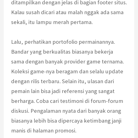
ditampilkan dengan jelas di bagian footer situs.
Kalau susah dicari atau malah nggak ada sama
sekali, itu lampu merah pertama.
Lalu, perhatikan portofolio permainannya.
Bandar yang berkualitas biasanya bekerja
sama dengan banyak provider game ternama.
Koleksi game-nya beragam dan selalu update
dengan rilis terbaru. Selain itu, ulasan dari
pemain lain bisa jadi referensi yang sangat
berharga. Coba cari testimoni di forum-forum
diskusi. Pengalaman nyata dari banyak orang
biasanya lebih bisa dipercaya ketimbang janji
manis di halaman promosi.