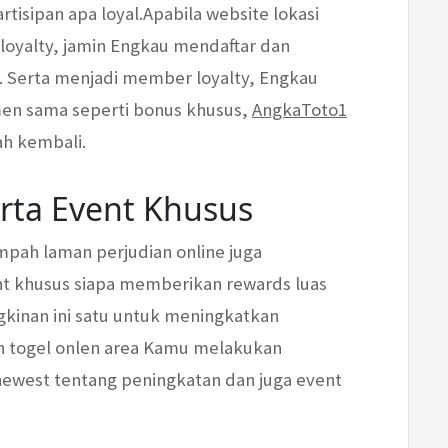
isipan apa loyal.Apabila website lokasi
oyalty, jamin Engkau mendaftar dan
 Serta menjadi member loyalty, Engkau
n sama seperti bonus khusus,
AngkaToto1
h kembali.
rta Event Khusus
mpah laman perjudian online juga
t khusus siapa memberikan rewards luas
kinan ini satu untuk meningkatkan
an togel onlen area Kamu melakukan
west tentang peningkatan dan juga event