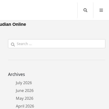
Search
udian Online
Search
for:
Archives
July 2026
June 2026
May 2026
April 2026