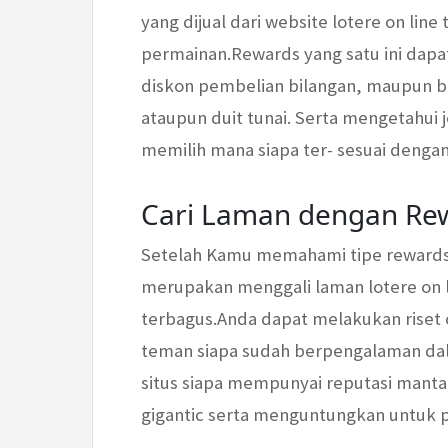
yang dijual dari website lotere on li
permainan.Rewards yang satu ini dap
diskon pembelian bilangan, maupun ba
ataupun duit tunai. Serta mengetahui 
memilih mana siapa ter- sesuai deng
Cari Laman dengan Rew
Setelah Kamu memahami tipe rewards 
merupakan menggali laman lotere on 
terbagus.Anda dapat melakukan riset 
teman siapa sudah berpengalaman dal
situs siapa mempunyai reputasi mant
gigantic serta menguntungkan untuk p