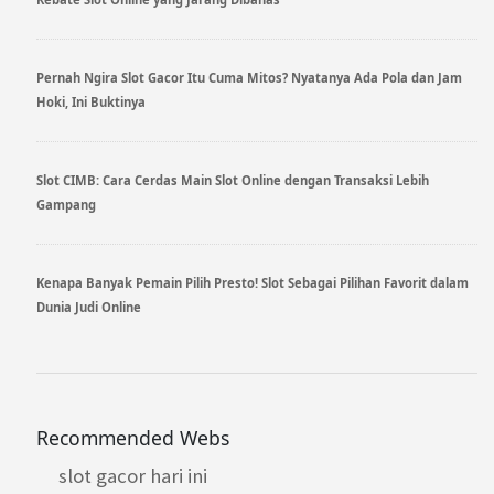
Pernah Ngira Slot Gacor Itu Cuma Mitos? Nyatanya Ada Pola dan Jam
Hoki, Ini Buktinya
Slot CIMB: Cara Cerdas Main Slot Online dengan Transaksi Lebih
Gampang
Kenapa Banyak Pemain Pilih Presto! Slot Sebagai Pilihan Favorit dalam
Dunia Judi Online
Recommended Webs
slot gacor hari ini