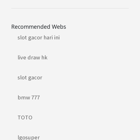
Recommended Webs
slot gacor hari ini
live draw hk
slot gacor
bmw 777
TOTO
lgosuper