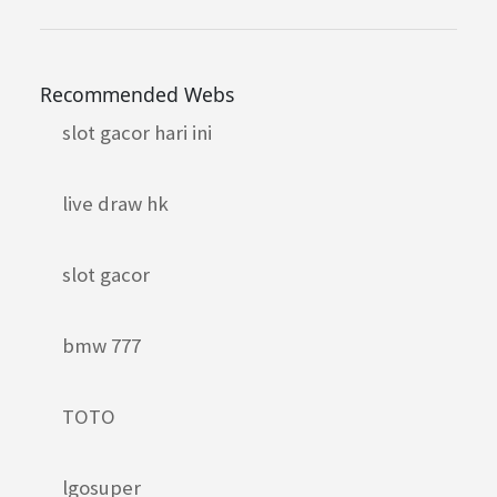
Recommended Webs
slot gacor hari ini
live draw hk
slot gacor
bmw 777
TOTO
lgosuper