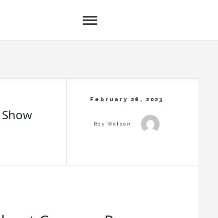
s Show