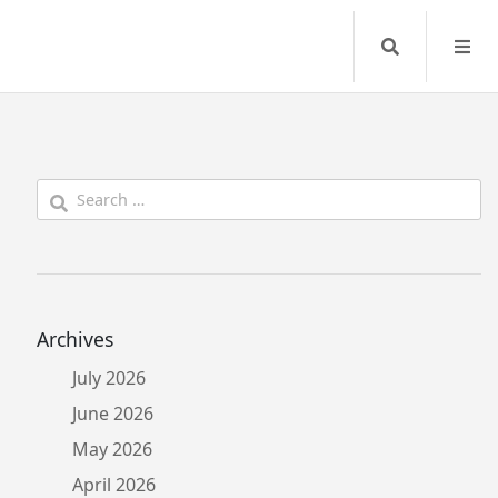
Search
Search
for:
Archives
July 2026
June 2026
May 2026
April 2026