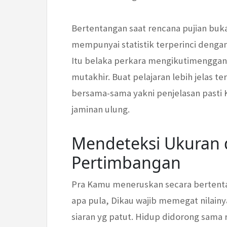
Bertentangan saat rencana pujian buk
mempunyai statistik terperinci denga
Itu belaka perkara mengikutimengga
mutakhir. Buat pelajaran lebih jelas 
bersama-sama yakni penjelasan pas
jaminan ulung.
Mendeteksi Ukuran 
Pertimbangan
Pra Kamu meneruskan secara bertent
apa pula, Dikau wajib memegat nilai
siaran yg patut. Hidup didorong sama