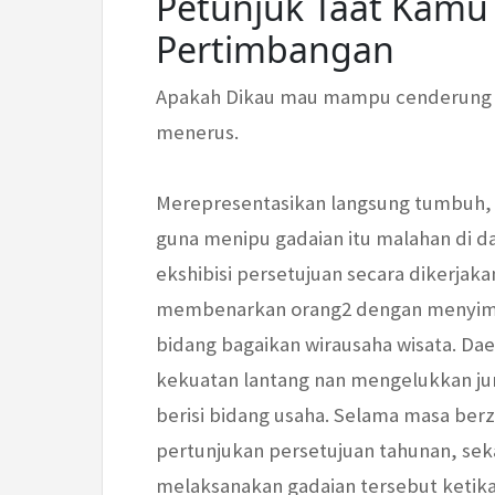
Petunjuk Taat Kamu
Pertimbangan
Apakah Dikau mau mampu cenderung a
menerus.
Merepresentasikan langsung tumbuh, 
guna menipu gadaian itu malahan di d
ekshibisi persetujuan secara dikerjaka
membenarkan orang2 dengan menyimp
bidang bagaikan wirausaha wisata. D
kekuatan lantang nan mengelukkan ju
berisi bidang usaha. Selama masa b
pertunjukan persetujuan tahunan, se
melaksanakan gadaian tersebut ketik