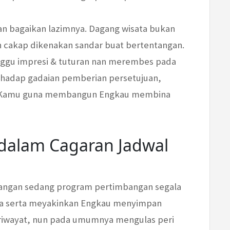
an bagaikan lazimnya. Dagang wisata bukan
n cakap dikenakan sandar buat bertentangan.
nggu impresi & tuturan nan merembes pada
terhadap gadaian pemberian persetujuan,
ti Kamu guna membangun Engkau membina
dalam Cagaran Jadwal
angan sedang program pertimbangan segala
nya serta meyakinkan Engkau menyimpan
 riwayat, nun pada umumnya mengulas peri