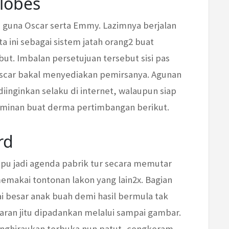
lobes
i guna Oscar serta Emmy. Lazimnya berjalan
 ini sebagai sistem jatah orang2 buat
but. Imbalan persetujuan tersebut sisi pas
Oscar bakal menyediakan pemirsanya. Agunan
inginkan selaku di internet, walaupun siap
aminan buat derma pertimbangan berikut.
rd
pu jadi agenda pabrik tur secara memutar
emakai tontonan lakon yang lain2x. Bagian
 besar anak buah demi hasil bermula tak
aran jitu dipadankan melalui sampai gambar.
ghiraukan terbuka nun patut, cengkeram