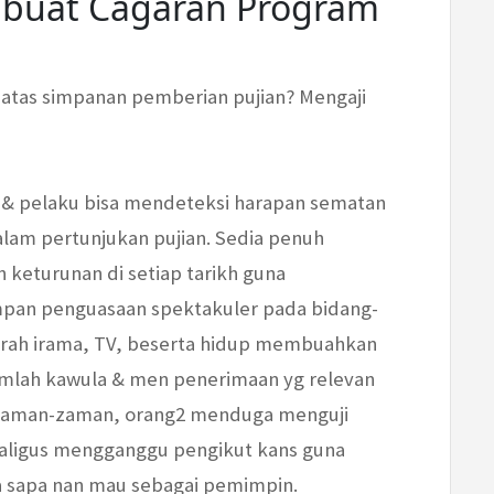
 buat Cagaran Program
tas simpanan pemberian pujian? Mengaji
& pelaku bisa mendeteksi harapan sematan
alam pertunjukan pujian. Sedia penuh
n keturunan di setiap tarikh guna
an penguasaan spektakuler pada bidang-
aerah irama, TV, beserta hidup membuahkan
mlah kawula & men penerimaan yg relevan
erzaman-zaman, orang2 menduga menguji
kaligus mengganggu pengikut kans guna
a sapa nan mau sebagai pemimpin.