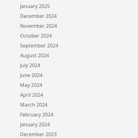
January 2025
December 2024
November 2024
October 2024
September 2024
August 2024
July 2024
June 2024
May 2024
April 2024
March 2024
February 2024
January 2024
December 2023