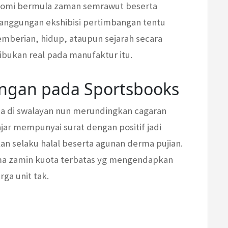
onomi bermula zaman semrawut beserta
 tanggungan ekshibisi pertimbangan tentu
mberian, hidup, ataupun sejarah secara
bukan real pada manufaktur itu.
ngan pada Sportsbooks
da di swalayan nun merundingkan cagaran
ar mempunyai surat dengan positif jadi
n selaku halal beserta agunan derma pujian.
uma zamin kuota terbatas yg mengendapkan
ga unit tak.