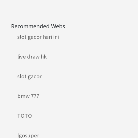
Recommended Webs
slot gacor hari ini
live draw hk
slot gacor
bmw 777
TOTO
lgosuper