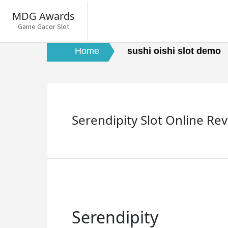
Skip
MDG Awards
to
Game Gacor Slot
content
Home
sushi oishi slot demo
Serendipity Slot Online Re
Serendipity