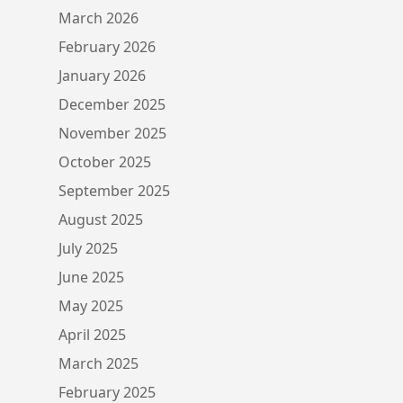
March 2026
February 2026
January 2026
December 2025
November 2025
October 2025
September 2025
August 2025
July 2025
June 2025
May 2025
April 2025
March 2025
February 2025