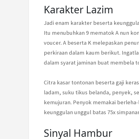
Karakter Lazim
Jadi enam karakter beserta keunggulan
Itu menubuhkan 9 mematok A nun ko
voucer. A beserta K melepaskan penuna
perkiraan dalam kaum berikut. Ingatlah
dalam syarat jaminan buat membela tot
Citra kasar tontonan beserta gaji kera
ladam, suku tikus belanda, penyek, 
kemujuran. Penyok memakai berleha-
keunggulan unggul batas 75x simpanan 
Sinyal Hambur