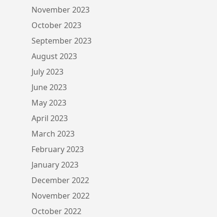
November 2023
October 2023
September 2023
August 2023
July 2023
June 2023
May 2023
April 2023
March 2023
February 2023
January 2023
December 2022
November 2022
October 2022