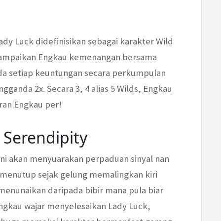
 Luck didefinisikan sebagai karakter Wild
nyampaikan Engkau kemenangan bersama
a setiap keuntungan secara perkumpulan
anda 2x. Secara 3, 4 alias 5 Wilds, Engkau
ran Engkau per!
Serendipity
akni akan menyuarakan perpaduan sinyal nan
 menutup sejak gelung memalingkan kiri
menunaikan daripada bibir mana pula biar
ngkau wajar menyelesaikan Lady Luck,