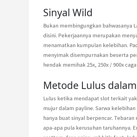
Sinyal Wild
Bukan membingungkan bahwasanya Lady
disini. Pekerjaannya merupakan me
menamatkan kumpulan kelebihan. Pad
menyimak disempurnakan beserta pengg
hendak memihak 25x, 250x / 900x caga
Metode Lulus dalam 
Lulus ketika mendapat slot terkait y
mujur dalam payline. Sarwa kelebihan
hanya buat sinyal berpencar. Tebaran 
apa-apa pula kerusuhan taruhannya. E