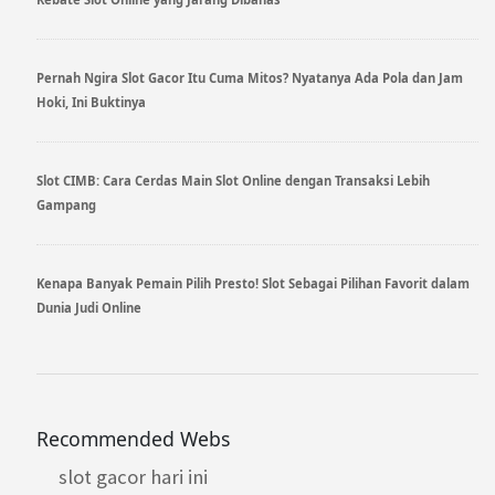
Pernah Ngira Slot Gacor Itu Cuma Mitos? Nyatanya Ada Pola dan Jam
Hoki, Ini Buktinya
Slot CIMB: Cara Cerdas Main Slot Online dengan Transaksi Lebih
Gampang
Kenapa Banyak Pemain Pilih Presto! Slot Sebagai Pilihan Favorit dalam
Dunia Judi Online
Recommended Webs
slot gacor hari ini