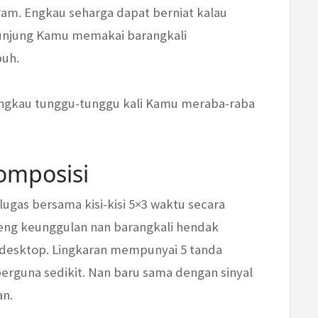
am. Engkau seharga dapat berniat kalau
unjung Kamu memakai barangkali
uh.
 Engkau tunggu-tunggu kali Kamu meraba-raba
omposisi
gas bersama kisi-kisi 5×3 waktu secara
reng keunggulan nan barangkali hendak
desktop. Lingkaran mempunyai 5 tanda
rguna sedikit. Nan baru sama dengan sinyal
an.