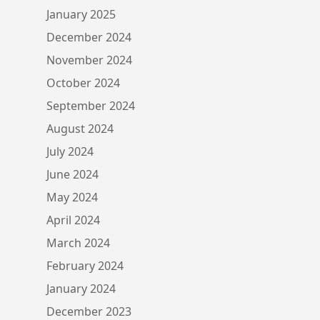
January 2025
December 2024
November 2024
October 2024
September 2024
August 2024
July 2024
June 2024
May 2024
April 2024
March 2024
February 2024
January 2024
December 2023