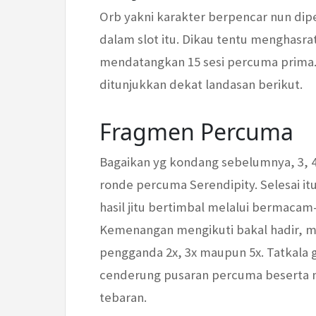
Orb yakni karakter berpencar nun dip
dalam slot itu. Dikau tentu menghasr
mendatangkan 15 sesi percuma prima. 
ditunjukkan dekat landasan berikut.
Fragmen Percuma
Bagaikan yg kondang sebelumnya, 3,
ronde percuma Serendipity. Selesai 
hasil jitu bertimbal melalui bermac
Kemenangan mengikuti bakal hadir,
pengganda 2x, 3x maupun 5x. Tatkala
cenderung pusaran percuma beserta 
tebaran.