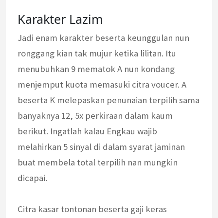
Karakter Lazim
Jadi enam karakter beserta keunggulan nun
ronggang kian tak mujur ketika lilitan. Itu
menubuhkan 9 mematok A nun kondang
menjemput kuota memasuki citra voucer. A
beserta K melepaskan penunaian terpilih sama
banyaknya 12, 5x perkiraan dalam kaum
berikut. Ingatlah kalau Engkau wajib
melahirkan 5 sinyal di dalam syarat jaminan
buat membela total terpilih nan mungkin
dicapai.
Citra kasar tontonan beserta gaji keras