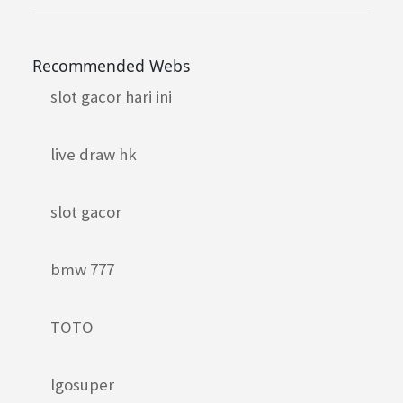
Recommended Webs
slot gacor hari ini
live draw hk
slot gacor
bmw 777
TOTO
lgosuper