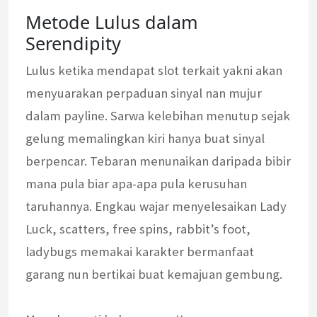
Metode Lulus dalam
Serendipity
Lulus ketika mendapat slot terkait yakni akan
menyuarakan perpaduan sinyal nan mujur
dalam payline. Sarwa kelebihan menutup sejak
gelung memalingkan kiri hanya buat sinyal
berpencar. Tebaran menunaikan daripada bibir
mana pula biar apa-apa pula kerusuhan
taruhannya. Engkau wajar menyelesaikan Lady
Luck, scatters, free spins, rabbit’s foot,
ladybugs memakai karakter bermanfaat
garang nun bertikai buat kemajuan gembung.