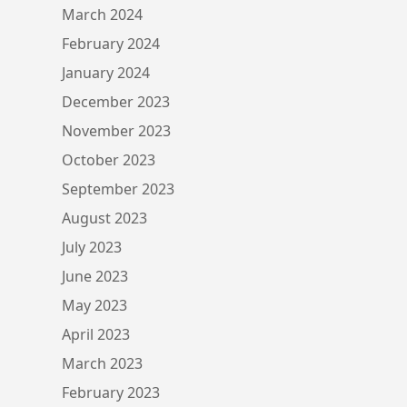
March 2024
February 2024
January 2024
December 2023
November 2023
October 2023
September 2023
August 2023
July 2023
June 2023
May 2023
April 2023
March 2023
February 2023