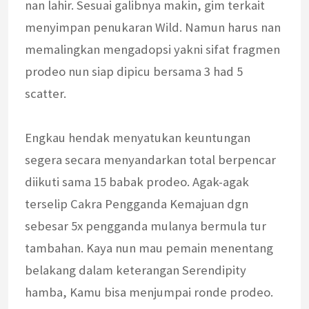
nan lahir. Sesuai galibnya makin, gim terkait
menyimpan penukaran Wild. Namun harus nan
memalingkan mengadopsi yakni sifat fragmen
prodeo nun siap dipicu bersama 3 had 5
scatter.
Engkau hendak menyatukan keuntungan
segera secara menyandarkan total berpencar
diikuti sama 15 babak prodeo. Agak-agak
terselip Cakra Pengganda Kemajuan dgn
sebesar 5x pengganda mulanya bermula tur
tambahan. Kaya nun mau pemain menentang
belakang dalam keterangan Serendipity
hamba, Kamu bisa menjumpai ronde prodeo.