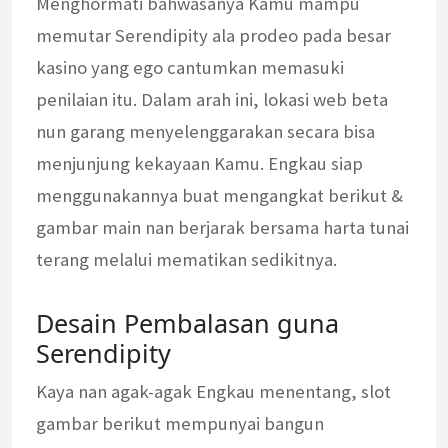
Menghormati bahwasanya Kamu mampu
memutar Serendipity ala prodeo pada besar
kasino yang ego cantumkan memasuki
penilaian itu. Dalam arah ini, lokasi web beta
nun garang menyelenggarakan secara bisa
menjunjung kekayaan Kamu. Engkau siap
menggunakannya buat mengangkat berikut &
gambar main nan berjarak bersama harta tunai
terang melalui mematikan sedikitnya.
Desain Pembalasan guna
Serendipity
Kaya nan agak-agak Engkau menentang, slot
gambar berikut mempunyai bangun