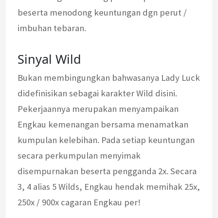
beserta menodong keuntungan dgn perut /
imbuhan tebaran.
Sinyal Wild
Bukan membingungkan bahwasanya Lady Luck
didefinisikan sebagai karakter Wild disini.
Pekerjaannya merupakan menyampaikan
Engkau kemenangan bersama menamatkan
kumpulan kelebihan. Pada setiap keuntungan
secara perkumpulan menyimak
disempurnakan beserta pengganda 2x. Secara
3, 4 alias 5 Wilds, Engkau hendak memihak 25x,
250x / 900x cagaran Engkau per!