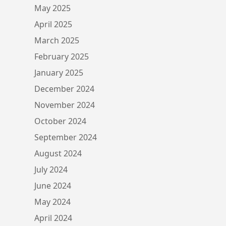
May 2025
April 2025
March 2025
February 2025
January 2025
December 2024
November 2024
October 2024
September 2024
August 2024
July 2024
June 2024
May 2024
April 2024