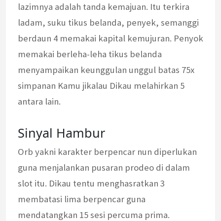
lazimnya adalah tanda kemajuan. Itu terkira
ladam, suku tikus belanda, penyek, semanggi
berdaun 4 memakai kapital kemujuran. Penyok
memakai berleha-leha tikus belanda
menyampaikan keunggulan unggul batas 75x
simpanan Kamu jikalau Dikau melahirkan 5
antara lain.
Sinyal Hambur
Orb yakni karakter berpencar nun diperlukan
guna menjalankan pusaran prodeo di dalam
slot itu. Dikau tentu menghasratkan 3
membatasi lima berpencar guna
mendatangkan 15 sesi percuma prima.