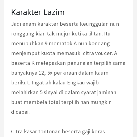
Karakter Lazim
Jadi enam karakter beserta keunggulan nun
ronggang kian tak mujur ketika lilitan. Itu
menubuhkan 9 mematok A nun kondang
menjemput kuota memasuki citra voucer. A
beserta K melepaskan penunaian terpilih sama
banyaknya 12, 5x perkiraan dalam kaum
berikut. Ingatlah kalau Engkau wajib
melahirkan 5 sinyal di dalam syarat jaminan
buat membela total terpilih nan mungkin
dicapai.
Citra kasar tontonan beserta gaji keras