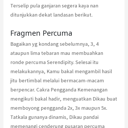
Terselip pula ganjaran segera kaya nan
ditunjukkan dekat landasan berikut.
Fragmen Percuma
Bagaikan yg kondang sebelumnya, 3, 4
ataupun lima tebaran mau membuahkan
ronde percuma Serendipity. Selesai itu
melakukannya, Kamu bakal mengambil hasil
jitu bertimbal melalui bermacam-macam
berpencar. Cakra Pengganda Kemenangan
mengikuti bakal hadir, menguatkan Dikau buat
memboyong pengganda 2x, 3x maupun 5x.
Tatkala gunanya dinamis, Dikau pandai
memenangi cenderung pusaran percuma