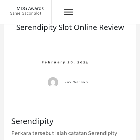
Skip
MDG Awards
to
Game Gacor Slot
content
Serendipity Slot Online Review
Serendipity
Perkara tersebut ialah catatan Serendipity