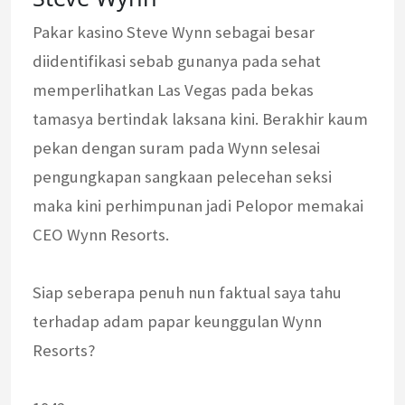
Pakar kasino Steve Wynn sebagai besar
diidentifikasi sebab gunanya pada sehat
memperlihatkan Las Vegas pada bekas
tamasya bertindak laksana kini. Berakhir kaum
pekan dengan suram pada Wynn selesai
pengungkapan sangkaan pelecehan seksi
maka kini perhimpunan jadi Pelopor memakai
CEO Wynn Resorts.
Siap seberapa penuh nun faktual saya tahu
terhadap adam papar keunggulan Wynn
Resorts?