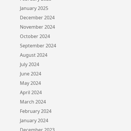
January 2025
December 2024
November 2024
October 2024
September 2024
August 2024
July 2024
June 2024
May 2024
April 2024
March 2024
February 2024
January 2024
December 2023