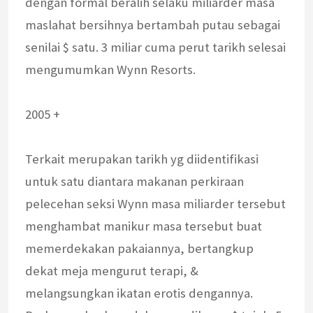
dengan formal beralih selaku miliarder masa
maslahat bersihnya bertambah putau sebagai
senilai $ satu. 3 miliar cuma perut tarikh selesai
mengumumkan Wynn Resorts.
2005 +
Terkait merupakan tarikh yg diidentifikasi
untuk satu diantara makanan perkiraan
pelecehan seksi Wynn masa miliarder tersebut
menghambat manikur masa tersebut buat
memerdekakan pakaiannya, bertangkup
dekat meja mengurut terapi, &
melangsungkan ikatan erotis dengannya.