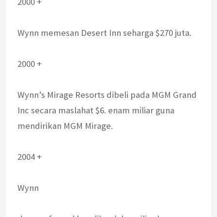
2000 +
Wynn memesan Desert Inn seharga $270 juta.
2000 +
Wynn’s Mirage Resorts dibeli pada MGM Grand
Inc secara maslahat $6. enam miliar guna
mendirikan MGM Mirage.
2004 +
Wynn