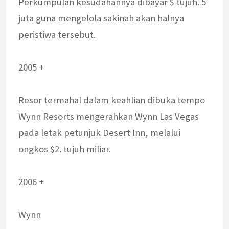
Perkumpulan kesudahannya dibayar $ tujuh. 5
juta guna mengelola sakinah akan halnya
peristiwa tersebut.
2005 +
Resor termahal dalam keahlian dibuka tempo
Wynn Resorts mengerahkan Wynn Las Vegas
pada letak petunjuk Desert Inn, melalui
ongkos $2. tujuh miliar.
2006 +
Wynn