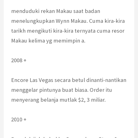
menduduki rekan Makau saat badan
menelungkupkan Wynn Makau. Cuma kira-kira
tarikh mengikuti kira-kira ternyata cuma resor
Makau kelima yg memimpin a.
2008 +
Encore Las Vegas secara betul dinanti-nantikan
menggelar pintunya buat biasa. Order itu
menyerang belanja mutlak $2, 3 miliar.
2010 +