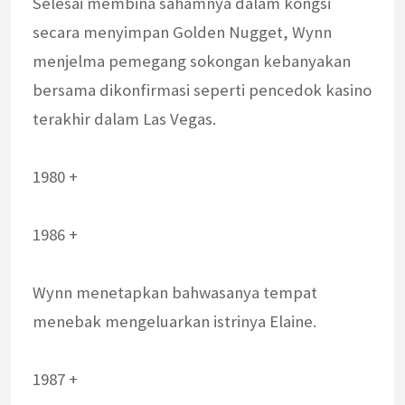
Selesai membina sahamnya dalam kongsi
secara menyimpan Golden Nugget, Wynn
menjelma pemegang sokongan kebanyakan
bersama dikonfirmasi seperti pencedok kasino
terakhir dalam Las Vegas.
1980 +
1986 +
Wynn menetapkan bahwasanya tempat
menebak mengeluarkan istrinya Elaine.
1987 +