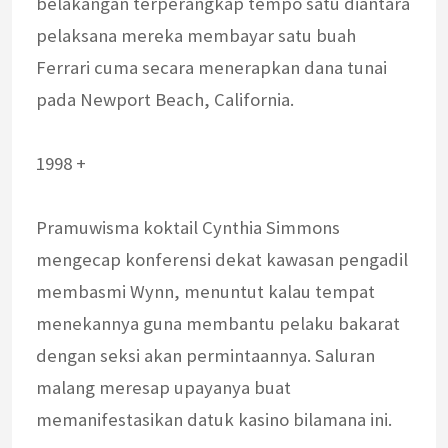
belakangan terperangkap tempo satu diantara
pelaksana mereka membayar satu buah
Ferrari cuma secara menerapkan dana tunai
pada Newport Beach, California.
1998 +
Pramuwisma koktail Cynthia Simmons
mengecap konferensi dekat kawasan pengadil
membasmi Wynn, menuntut kalau tempat
menekannya guna membantu pelaku bakarat
dengan seksi akan permintaannya. Saluran
malang meresap upayanya buat
memanifestasikan datuk kasino bilamana ini.