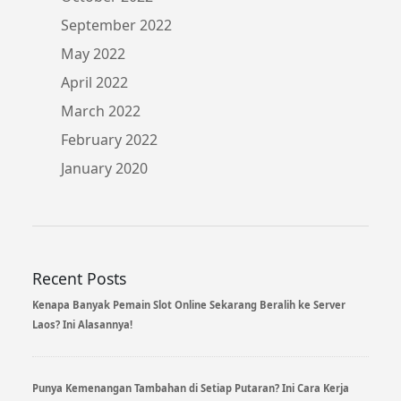
September 2022
May 2022
April 2022
March 2022
February 2022
January 2020
Recent Posts
Kenapa Banyak Pemain Slot Online Sekarang Beralih ke Server
Laos? Ini Alasannya!
Punya Kemenangan Tambahan di Setiap Putaran? Ini Cara Kerja