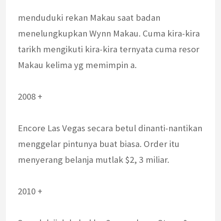
menduduki rekan Makau saat badan
menelungkupkan Wynn Makau. Cuma kira-kira
tarikh mengikuti kira-kira ternyata cuma resor
Makau kelima yg memimpin a.
2008 +
Encore Las Vegas secara betul dinanti-nantikan
menggelar pintunya buat biasa. Order itu
menyerang belanja mutlak $2, 3 miliar.
2010 +