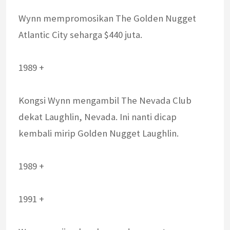
Wynn mempromosikan The Golden Nugget
Atlantic City seharga $440 juta.
1989 +
Kongsi Wynn mengambil The Nevada Club
dekat Laughlin, Nevada. Ini nanti dicap
kembali mirip Golden Nugget Laughlin.
1989 +
1991 +