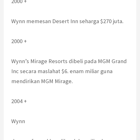
2000 +
Wynn memesan Desert Inn seharga $270 juta.
2000 +
Wynn’s Mirage Resorts dibeli pada MGM Grand
Inc secara maslahat $6. enam miliar guna
mendirikan MGM Mirage.
2004 +
Wynn