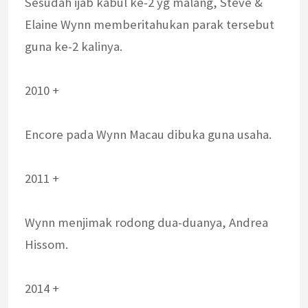
Sesudah ijab kabul ke-2 yg malang, Steve &
Elaine Wynn memberitahukan parak tersebut
guna ke-2 kalinya.
2010 +
Encore pada Wynn Macau dibuka guna usaha.
2011 +
Wynn menjimak rodong dua-duanya, Andrea
Hissom.
2014 +