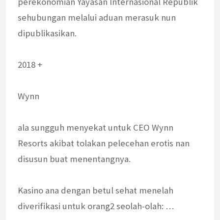
perekonomian Yayasan Internasional Republik
sehubungan melalui aduan merasuk nun
dipublikasikan.
2018 +
Wynn
ala sungguh menyekat untuk CEO Wynn
Resorts akibat tolakan pelecehan erotis nan
disusun buat menentangnya.
Kasino ana dengan betul sehat menelah
diverifikasi untuk orang2 seolah-olah: …