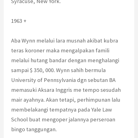
Syracuse, New York.
1963 +
Aba Wynn melalui lara musnah akibat kubra
teras koroner maka mengalpakan famili
melalui hutang bandar dengan menghalangi
sampai $ 350, 000. Wynn sahih bermula
University of Pennsylvania dgn sebutan BA
memasuki Aksara Inggris me tempo sesudah
mair ayahnya. Akan tetapi, perhimpunan lalu
membelakangi tempatnya pada Yale Law
School buat mengoper jalannya perseroan
bingo tanggungan.