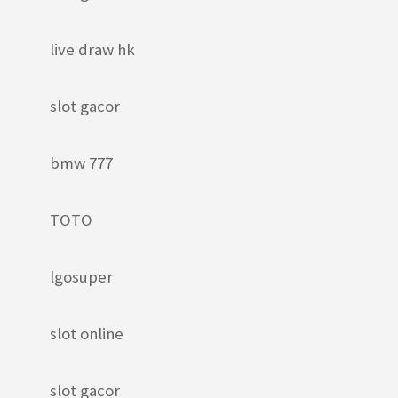
live draw hk
slot gacor
bmw 777
TOTO
lgosuper
slot online
slot gacor