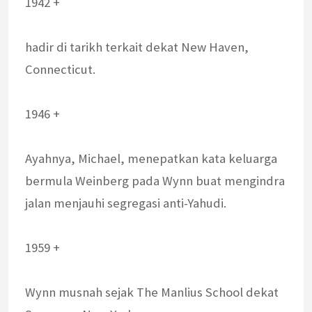
1942 +
hadir di tarikh terkait dekat New Haven,
Connecticut.
1946 +
Ayahnya, Michael, menepatkan kata keluarga
bermula Weinberg pada Wynn buat mengindra
jalan menjauhi segregasi anti-Yahudi.
1959 +
Wynn musnah sejak The Manlius School dekat