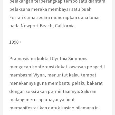
belakangan terperangkap tempo satu diantara
pelaksana mereka membayar satu buah
Ferrari cuma secara menerapkan dana tunai
pada Newport Beach, California.
1998 +
Pramuwisma koktail Cynthia Simmons
mengecap konferensi dekat kawasan pengadil
membasmi Wynn, menuntut kalau tempat
menekannya guna membantu pelaku bakarat
dengan seksi akan permintaannya. Saluran
malang meresap upayanya buat
memanifestasikan datuk kasino bilamana ini.