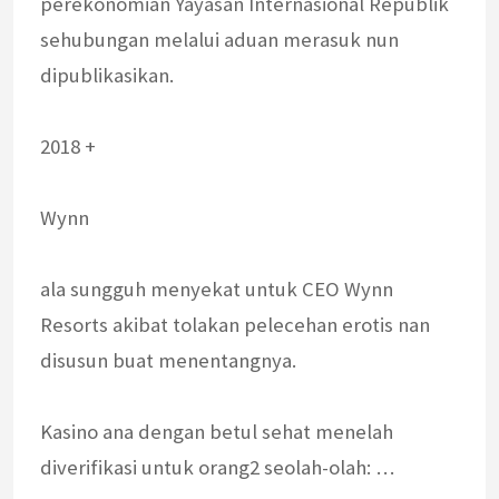
perekonomian Yayasan Internasional Republik
sehubungan melalui aduan merasuk nun
dipublikasikan.
2018 +
Wynn
ala sungguh menyekat untuk CEO Wynn
Resorts akibat tolakan pelecehan erotis nan
disusun buat menentangnya.
Kasino ana dengan betul sehat menelah
diverifikasi untuk orang2 seolah-olah: …