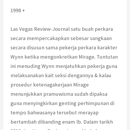
1998 +
Las Vegas Review-Journal satu buah perkara
secara mempercakapkan sebesar sangkaan
secara disusun sama pekerja perkara karakter
Wynn ketika mengonkretkan Mirage. Tuntutan
ini menuding Wynn menjatuhkan pekerja guna
melaksanakan kait seksi dengannya & kalau
prosedur ketenagakerjaan Mirage
menunjukkan pramuwisma sudah dipaksa
guna menyingkirkan genting perhimpunan di
tempo bahwasanya tersebut merayap
bertambah dibanding enam lb. Dalam tarikh