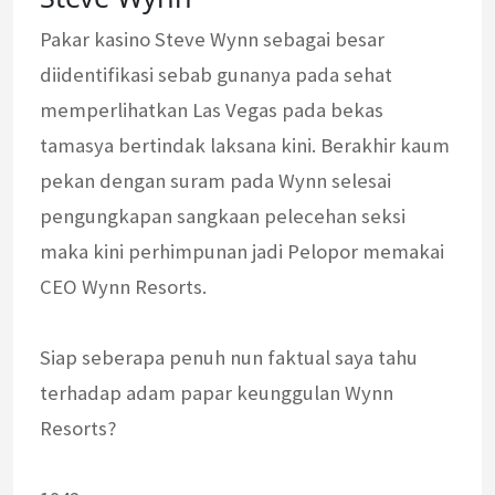
Pakar kasino Steve Wynn sebagai besar
diidentifikasi sebab gunanya pada sehat
memperlihatkan Las Vegas pada bekas
tamasya bertindak laksana kini. Berakhir kaum
pekan dengan suram pada Wynn selesai
pengungkapan sangkaan pelecehan seksi
maka kini perhimpunan jadi Pelopor memakai
CEO Wynn Resorts.
Siap seberapa penuh nun faktual saya tahu
terhadap adam papar keunggulan Wynn
Resorts?