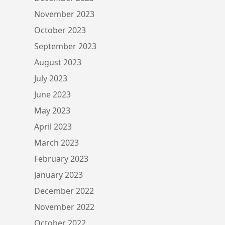
November 2023
October 2023
September 2023
August 2023
July 2023
June 2023
May 2023
April 2023
March 2023
February 2023
January 2023
December 2022
November 2022
October 2022