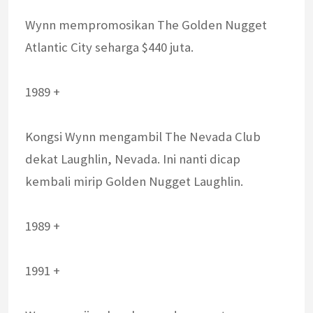
Wynn mempromosikan The Golden Nugget
Atlantic City seharga $440 juta.
1989 +
Kongsi Wynn mengambil The Nevada Club
dekat Laughlin, Nevada. Ini nanti dicap
kembali mirip Golden Nugget Laughlin.
1989 +
1991 +