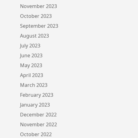
November 2023
October 2023
September 2023
August 2023
July 2023
June 2023
May 2023
April 2023
March 2023
February 2023
January 2023
December 2022
November 2022
October 2022