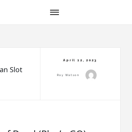
an Slot