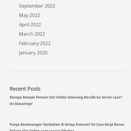
September 2022
May 2022
April 2022
March 2022
February 2022
January 2020
Recent Posts
Kenapa Banyak Pemain Slot Online Sekarang Beralih ke Server Laos?
Ini Alasannya!
Punya Kemenangan Tambahan di Setiap Putaran? Ini Cara Kerja Bonus
Rebate Slot Online yang Jarang Dibahas