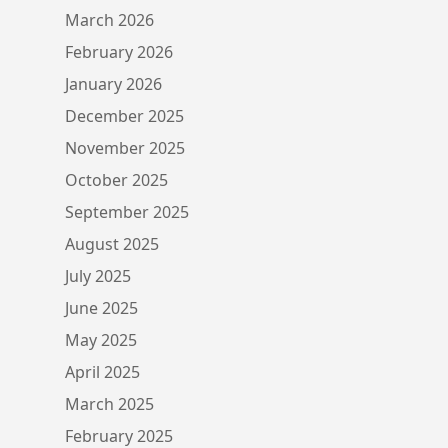
March 2026
February 2026
January 2026
December 2025
November 2025
October 2025
September 2025
August 2025
July 2025
June 2025
May 2025
April 2025
March 2025
February 2025