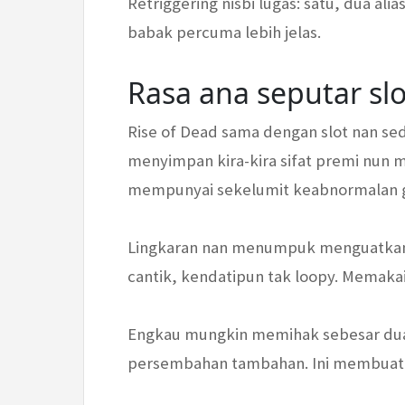
Retriggering nisbi lugas: satu, dua ali
babak percuma lebih jelas.
Rasa ana seputar slo
Rise of Dead sama dengan slot nan se
menyimpan kira-kira sifat premi nun 
mempunyai sekelumit keabnormalan g
Lingkaran nan menumpuk menguatkan
cantik, kendatipun tak loopy. Memakai
Engkau mungkin memihak sebesar dua.
persembahan tambahan. Ini membuatny