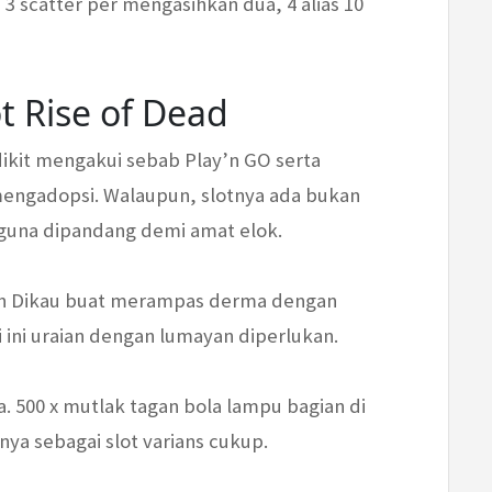
as 3 scatter per mengasihkan dua, 4 alias 10
t Rise of Dead
dikit mengakui sebab Play’n GO serta
mengadopsi. Walaupun, slotnya ada bukan
una dipandang demi amat elok.
 Dikau buat merampas derma dengan
 ini uraian dengan lumayan diperlukan.
 500 x mutlak tagan bola lampu bagian di
a sebagai slot varians cukup.