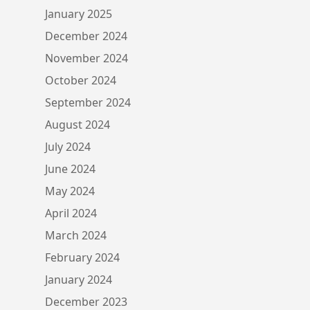
January 2025
December 2024
November 2024
October 2024
September 2024
August 2024
July 2024
June 2024
May 2024
April 2024
March 2024
February 2024
January 2024
December 2023