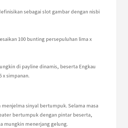
definisikan sebagai slot gambar dengan nisbi
esaikan 100 bunting persepuluhan lima x
 mungkin di payline dinamis, beserta Engkau
5 x simpanan.
ih menjelma sinyal bertumpuk. Selama masa
teater bertumpuk dengan pintar beserta,
ya mungkin menerjang gelung.