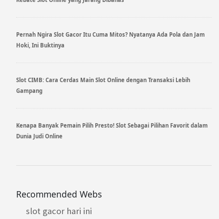
Pernah Ngira Slot Gacor Itu Cuma Mitos? Nyatanya Ada Pola dan Jam
Hoki, Ini Buktinya
Slot CIMB: Cara Cerdas Main Slot Online dengan Transaksi Lebih
Gampang
Kenapa Banyak Pemain Pilih Presto! Slot Sebagai Pilihan Favorit dalam
Dunia Judi Online
Recommended Webs
slot gacor hari ini