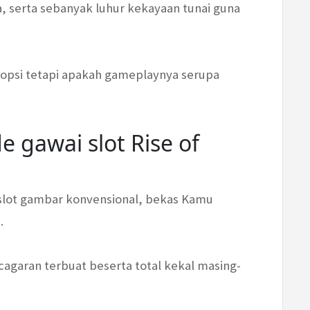
tra, serta sebanyak luhur kekayaan tunai guna
opsi tetapi apakah gameplaynya serupa
gawai slot Rise of
slot gambar konvensional, bekas Kamu
.
 cagaran terbuat beserta total kekal masing-