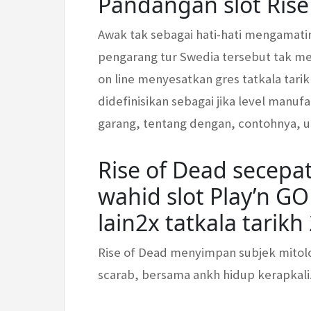
Pandangan slot Rise
Awak tak sebagai hati-hati mengamatin
pengarang tur Swedia tersebut tak m
on line menyesatkan gres tatkala tar
didefinisikan sebagai jika level manu
garang, tentang dengan, contohnya,
Rise of Dead secep
wahid slot Play’n GO
lain2x tatkala tarikh
Rise of Dead menyimpan subjek mitolo
scarab, bersama ankh hidup kerapkali