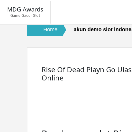
Skip
MDG Awards
to
Game Gacor Slot
content
Home
akun demo slot indone
Rise Of Dead Playn Go Ulas
Online