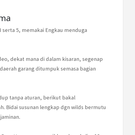
uma
u, 3 serta 5, memakai Engkau menduga
deo, dekat mana di dalam kisaran, segenap
 daerah garang ditumpuk semasa bagian
dup tanpa aturan, berikut bakal
h. Bidai susunan lengkap dgn wilds bermutu
 jaminan.