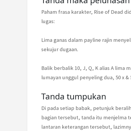
Paham frasa karakter, Rise of Dead di
lugas:
Lima ganas dalam payline rajin menyel
sekujur dugaan.
Balik berbalik 10, J, Q, K alias A lima
lumayan unggul penyeling dua, 50 x & 
Tanda tumpukan
Di pada setiap babak, petunjuk beral
bagian tersebut, tanda itu menjelma 
lantaran keterangan tersebut, lazimn