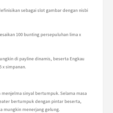
definisikan sebagai slot gambar dengan nisbi
esaikan 100 bunting persepuluhan lima x
 mungkin di payline dinamis, beserta Engkau
5 x simpanan.
ih menjelma sinyal bertumpuk. Selama masa
teater bertumpuk dengan pintar beserta,
ya mungkin menerjang gelung.