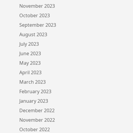
November 2023
October 2023
September 2023
August 2023
July 2023
June 2023
May 2023
April 2023
March 2023
February 2023
January 2023
December 2022
November 2022
October 2022