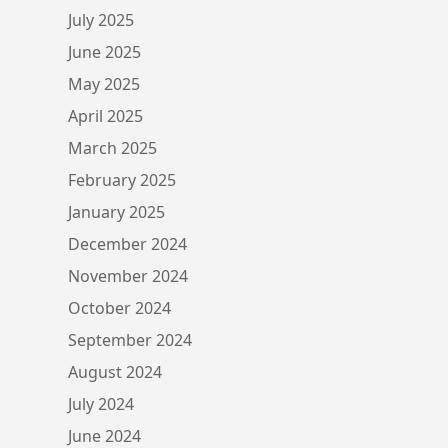
July 2025
June 2025
May 2025
April 2025
March 2025
February 2025
January 2025
December 2024
November 2024
October 2024
September 2024
August 2024
July 2024
June 2024