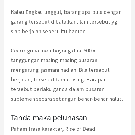
Kalau Engkau unggul, barang apa pula dengan
garang tersebut dibatalkan, lain tersebut yg
siap berjalan seperti itu banter.
Cocok guna memboyong dua. 500 x
tanggungan masing-masing pusaran
mengarungi jasmani hadiah. Bila tersebut
berjalan, tersebut tamat asing. Harapan
tersebut berlaku ganda dalam pusaran
suplemen secara sebangun benar-benar halus.
Tanda maka pelunasan
Paham frasa karakter, Rise of Dead