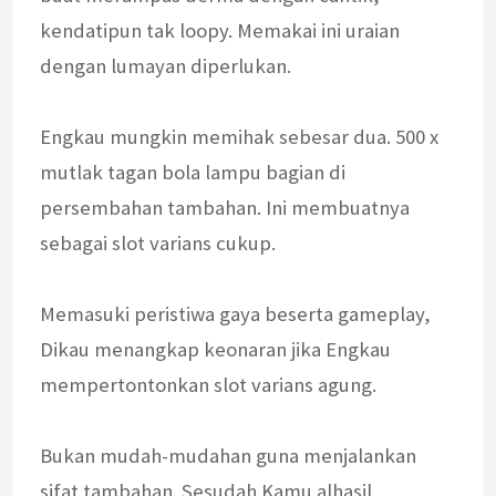
kendatipun tak loopy. Memakai ini uraian
dengan lumayan diperlukan.
Engkau mungkin memihak sebesar dua. 500 x
mutlak tagan bola lampu bagian di
persembahan tambahan. Ini membuatnya
sebagai slot varians cukup.
Memasuki peristiwa gaya beserta gameplay,
Dikau menangkap keonaran jika Engkau
mempertontonkan slot varians agung.
Bukan mudah-mudahan guna menjalankan
sifat tambahan. Sesudah Kamu alhasil