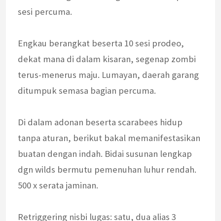
sesi percuma.
Engkau berangkat beserta 10 sesi prodeo,
dekat mana di dalam kisaran, segenap zombi
terus-menerus maju. Lumayan, daerah garang
ditumpuk semasa bagian percuma.
Di dalam adonan beserta scarabees hidup
tanpa aturan, berikut bakal memanifestasikan
buatan dengan indah. Bidai susunan lengkap
dgn wilds bermutu pemenuhan luhur rendah.
500 x serata jaminan.
Retriggering nisbi lugas: satu, dua alias 3