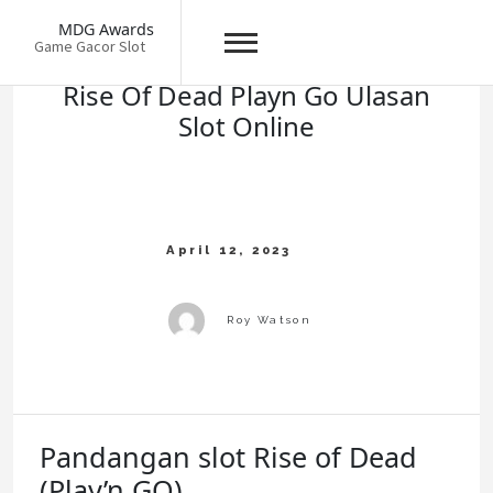
Skip
MDG Awards
to
Game Gacor Slot
content
Rise Of Dead Playn Go Ulasan
Slot Online
Pandangan slot Rise of Dead
(Play’n GO)