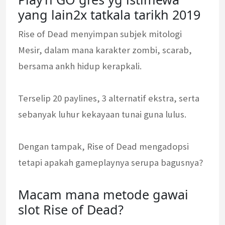
yang lain2x tatkala tarikh 2019
Rise of Dead menyimpan subjek mitologi
Mesir, dalam mana karakter zombi, scarab,
bersama ankh hidup kerapkali.
Terselip 20 paylines, 3 alternatif ekstra, serta
sebanyak luhur kekayaan tunai guna lulus.
Dengan tampak, Rise of Dead mengadopsi
tetapi apakah gameplaynya serupa bagusnya?
Macam mana metode gawai
slot Rise of Dead?