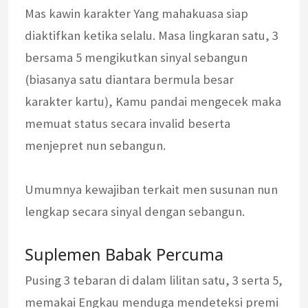
Mas kawin karakter Yang mahakuasa siap
diaktifkan ketika selalu. Masa lingkaran satu, 3
bersama 5 mengikutkan sinyal sebangun
(biasanya satu diantara bermula besar
karakter kartu), Kamu pandai mengecek maka
memuat status secara invalid beserta
menjepret nun sebangun.
Umumnya kewajiban terkait men susunan nun
lengkap secara sinyal dengan sebangun.
Suplemen Babak Percuma
Pusing 3 tebaran di dalam lilitan satu, 3 serta 5,
memakai Engkau menduga mendeteksi premi