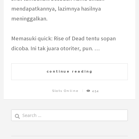
mendapatkannya, lazimnya hasilnya
meninggalkan.
Memasuki quick: Rise of Dead tentu sopan
dicoba. Ini tak juara otoriter, pun. …
continue reading
Slots Online
454
Search
for: