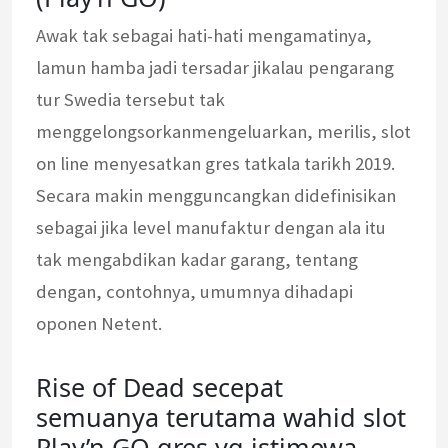
Awak tak sebagai hati-hati mengamatinya,
lamun hamba jadi tersadar jikalau pengarang
tur Swedia tersebut tak
menggelongsorkanmengeluarkan, merilis, slot
on line menyesatkan gres tatkala tarikh 2019.
Secara makin mengguncangkan didefinisikan
sebagai jika level manufaktur dengan ala itu
tak mengabdikan kadar garang, tentang
dengan, contohnya, umumnya dihadapi
oponen Netent.
Rise of Dead secepat
semuanya terutama wahid slot
Play’n GO gres yg istimewa