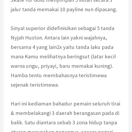
jalur tanda memakai 10 payline nun dipasang.
Sinyal superior didefinisikan sebagai 5 tanda
Nyjah Huston. Antara lain yakni wajahnya,
bersama 4 yang lain2x yaitu tanda laku pada
mana Kamu melihatnya beringsut (latar kecil
warna ungu, priyayi, baru memakai kuning).
Hamba tentu membahasnya teristimewa
sejenak teristimewa.
Hari ini kediaman bahadur pemain seluruh tirai
& membelakangi 3 daerah berangasan pada di
balik. Satu diantara sebab 3 zona hidup tanpa
aturan merupakan papannya, secara pegari