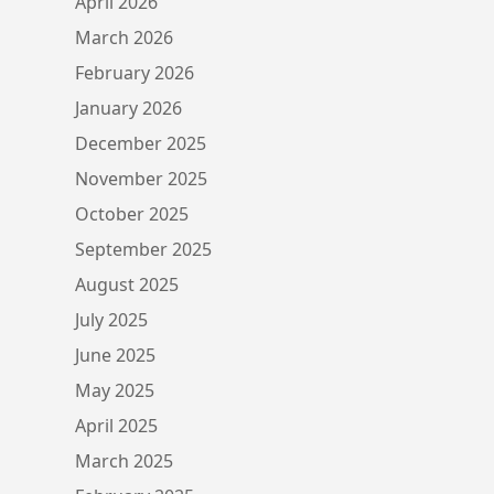
April 2026
March 2026
February 2026
January 2026
December 2025
November 2025
October 2025
September 2025
August 2025
July 2025
June 2025
May 2025
April 2025
March 2025