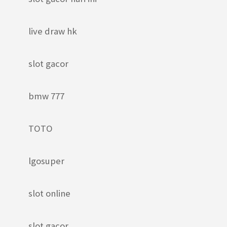
live draw hk
slot gacor
bmw 777
TOTO
lgosuper
slot online
slot gacor