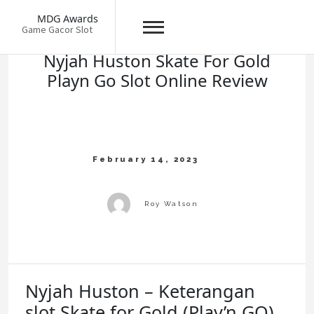
Skip
MDG Awards
to
Game Gacor Slot
content
Nyjah Huston Skate For Gold
Playn Go Slot Online Review
Nyjah Huston – Keterangan
slot Skate for Gold (Play’n GO)