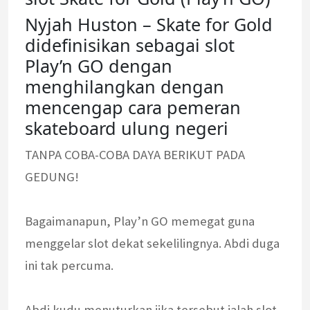
Nyjah Huston – Skate for Gold
didefinisikan sebagai slot
Play’n GO dengan
menghilangkan dengan
mencengap cara pemeran
skateboard ulung negeri
TANPA COBA-COBA DAYA BERIKUT PADA
GEDUNG!
Bagaimanapun, Play’n GO memegat guna
menggelar slot dekat sekelilingnya. Abdi duga
ini tak percuma.
Abdi kudu menuturkan jika tersebut ialah slot