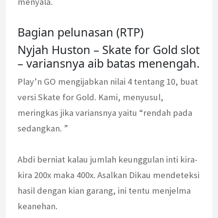
menyala.
Bagian pelunasan (RTP)
Nyjah Huston – Skate for Gold slot
– variansnya aib batas menengah.
Play’n GO mengijabkan nilai 4 tentang 10, buat
versi Skate for Gold. Kami, menyusul,
meringkas jika variansnya yaitu “rendah pada
sedangkan. ”
Abdi berniat kalau jumlah keunggulan inti kira-
kira 200x maka 400x. Asalkan Dikau mendeteksi
hasil dengan kian garang, ini tentu menjelma
keanehan.