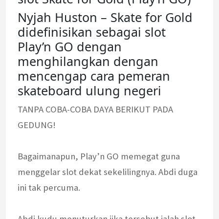
Nyjah Huston – Skate for Gold
didefinisikan sebagai slot
Play’n GO dengan
menghilangkan dengan
mencengap cara pemeran
skateboard ulung negeri
TANPA COBA-COBA DAYA BERIKUT PADA
GEDUNG!
Bagaimanapun, Play’n GO memegat guna
menggelar slot dekat sekelilingnya. Abdi duga
ini tak percuma.
Abdi kudu menuturkan jika tersebut ialah slot