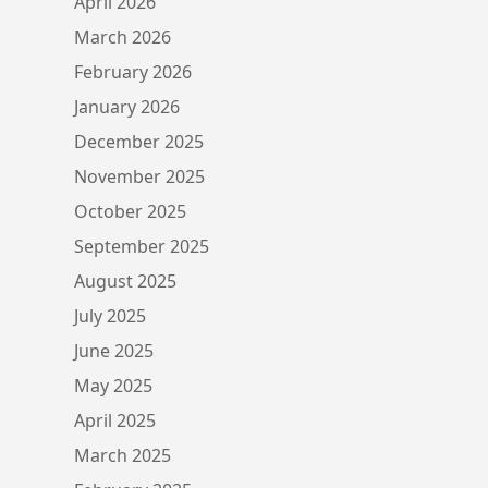
April 2026
March 2026
February 2026
January 2026
December 2025
November 2025
October 2025
September 2025
August 2025
July 2025
June 2025
May 2025
April 2025
March 2025