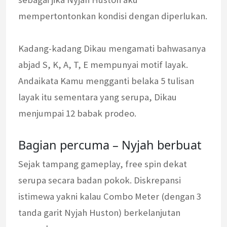
mempertontonkan kondisi dengan diperlukan.
Kadang-kadang Dikau mengamati bahwasanya
abjad S, K, A, T, E mempunyai motif layak.
Andaikata Kamu mengganti belaka 5 tulisan
layak itu sementara yang serupa, Dikau
menjumpai 12 babak prodeo.
Bagian percuma – Nyjah berbuat
Sejak tampang gameplay, free spin dekat
serupa secara badan pokok. Diskrepansi
istimewa yakni kalau Combo Meter (dengan 3
tanda garit Nyjah Huston) berkelanjutan