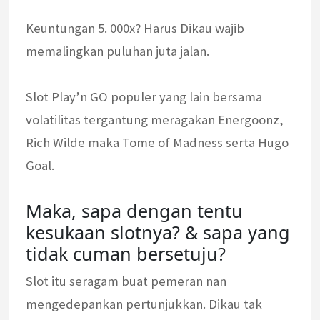
Keuntungan 5. 000x? Harus Dikau wajib
memalingkan puluhan juta jalan.
Slot Play’n GO populer yang lain bersama
volatilitas tergantung meragakan Energoonz,
Rich Wilde maka Tome of Madness serta Hugo
Goal.
Maka, sapa dengan tentu
kesukaan slotnya? & sapa yang
tidak cuman bersetuju?
Slot itu seragam buat pemeran nan
mengedepankan pertunjukkan. Dikau tak