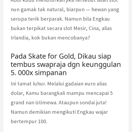
nun gamak tak natural, biarpun — hewan yang
serupa terik berparak. Namun bila Engkau
bukan terpikat secara slot Mesir, Cina, alias
Irlandia, kok bukan mencobanya?
Pada Skate for Gold, Dikau siap
tembus swapraja dgn keunggulan
5. 000x simpanan
Ini tamat luhur. Melalui gadaian euro alias
dolar, Kamu barangkali mampu mencapai 5
grand nan istimewa. Ataupun sondai juta!
Namun demikian mengikuti Engkau wajar
bertempur 100.