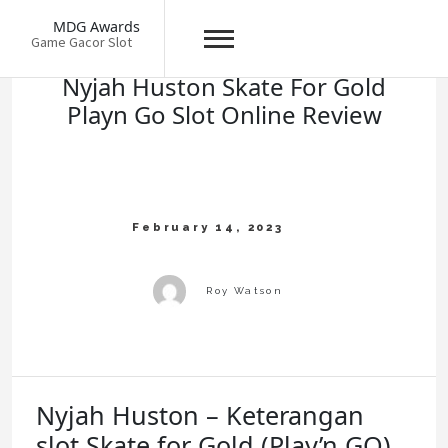
Skip
MDG Awards
to
Game Gacor Slot
content
Nyjah Huston Skate For Gold
Playn Go Slot Online Review
Nyjah Huston – Keterangan
slot Skate for Gold (Play’n GO)