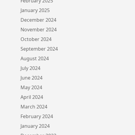
February 2025
January 2025
December 2024
November 2024
October 2024
September 2024
August 2024
July 2024
June 2024
May 2024
April 2024
March 2024
February 2024
January 2024