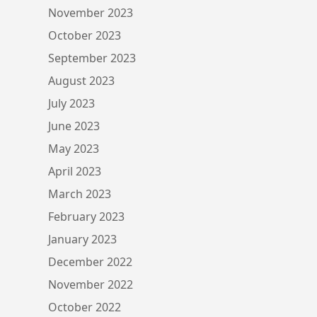
November 2023
October 2023
September 2023
August 2023
July 2023
June 2023
May 2023
April 2023
March 2023
February 2023
January 2023
December 2022
November 2022
October 2022