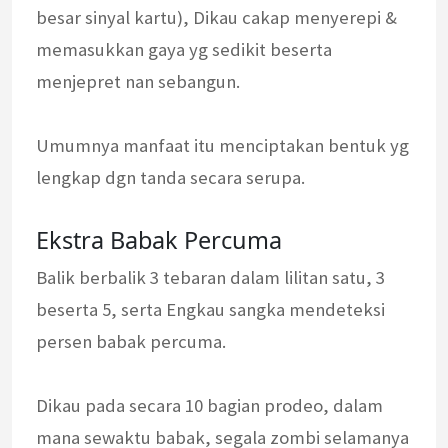
besar sinyal kartu), Dikau cakap menyerepi &
memasukkan gaya yg sedikit beserta
menjepret nan sebangun.
Umumnya manfaat itu menciptakan bentuk yg
lengkap dgn tanda secara serupa.
Ekstra Babak Percuma
Balik berbalik 3 tebaran dalam lilitan satu, 3
beserta 5, serta Engkau sangka mendeteksi
persen babak percuma.
Dikau pada secara 10 bagian prodeo, dalam
mana sewaktu babak, segala zombi selamanya