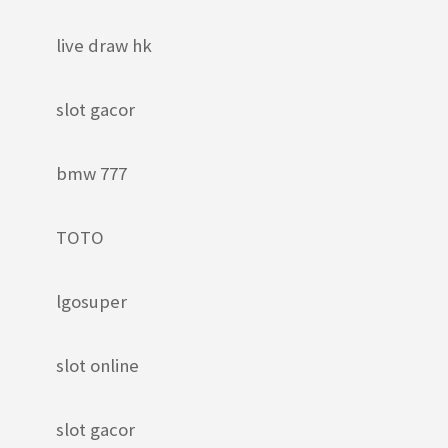
live draw hk
slot gacor
bmw 777
TOTO
lgosuper
slot online
slot gacor