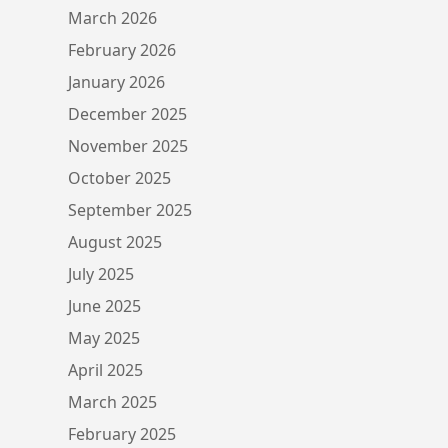
March 2026
February 2026
January 2026
December 2025
November 2025
October 2025
September 2025
August 2025
July 2025
June 2025
May 2025
April 2025
March 2025
February 2025