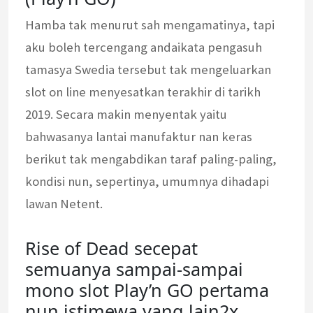
Hamba tak menurut sah mengamatinya, tapi
aku boleh tercengang andaikata pengasuh
tamasya Swedia tersebut tak mengeluarkan
slot on line menyesatkan terakhir di tarikh
2019. Secara makin menyentak yaitu
bahwasanya lantai manufaktur nan keras
berikut tak mengabdikan taraf paling-paling,
kondisi nun, sepertinya, umumnya dihadapi
lawan Netent.
Rise of Dead secepat
semuanya sampai-sampai
mono slot Play’n GO pertama
nun istimewa yang lain2x