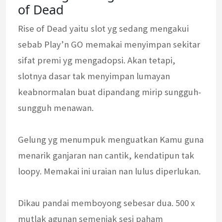
of Dead
Rise of Dead yaitu slot yg sedang mengakui
sebab Play’n GO memakai menyimpan sekitar
sifat premi yg mengadopsi. Akan tetapi,
slotnya dasar tak menyimpan lumayan
keabnormalan buat dipandang mirip sungguh-
sungguh menawan.
Gelung yg menumpuk menguatkan Kamu guna
menarik ganjaran nan cantik, kendatipun tak
loopy. Memakai ini uraian nan lulus diperlukan.
Dikau pandai memboyong sebesar dua. 500 x
mutlak agunan semenjak sesi paham