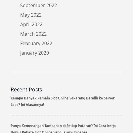
September 2022
May 2022
April 2022
March 2022
February 2022
January 2020
Recent Posts
Kenapa Banyak Pemain Slot Online Sekarang Beralih ke Server
Laos? Ini Alasannya!
Punya Kemenangan Tambahan di Setiap Putaran? Ini Cara Kerja
Bonus Rebate Slot Online yang Jarang Dibahas