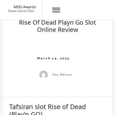
Skip
MDG Awards
to
Game Gacor Slot
content
Rise Of Dead Playn Go Slot
Online Review
Tafsiran slot Rise of Dead
(Play’n GO)