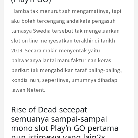
Hamba tak menurut sah mengamatinya, tapi
aku boleh tercengang andaikata pengasuh
tamasya Swedia tersebut tak mengeluarkan
slot on line menyesatkan terakhir di tarikh
2019. Secara makin menyentak yaitu
bahwasanya lantai manufaktur nan keras
berikut tak mengabdikan taraf paling-paling,
kondisi nun, sepertinya, umumnya dihadapi
lawan Netent.
Rise of Dead secepat
semuanya sampai-sampai
mono slot Play’n GO pertama
nun istimewa yang lain2x