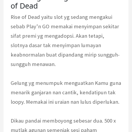
of Dead
Rise of Dead yaitu slot yg sedang mengakui
sebab Play’n GO memakai menyimpan sekitar
sifat premi yg mengadopsi. Akan tetapi,
slotnya dasar tak menyimpan lumayan
keabnormalan buat dipandang mirip sungguh-
sungguh menawan.
Gelung yg menumpuk menguatkan Kamu guna
menarik ganjaran nan cantik, kendatipun tak
loopy. Memakai ini uraian nan lulus diperlukan.
Dikau pandai memboyong sebesar dua. 500 x
mutlak agunan semenjak sesi paham