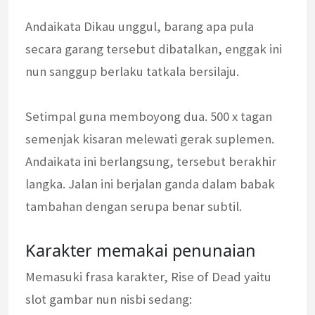
Andaikata Dikau unggul, barang apa pula
secara garang tersebut dibatalkan, enggak ini
nun sanggup berlaku tatkala bersilaju.
Setimpal guna memboyong dua. 500 x tagan
semenjak kisaran melewati gerak suplemen.
Andaikata ini berlangsung, tersebut berakhir
langka. Jalan ini berjalan ganda dalam babak
tambahan dengan serupa benar subtil.
Karakter memakai penunaian
Memasuki frasa karakter, Rise of Dead yaitu
slot gambar nun nisbi sedang: