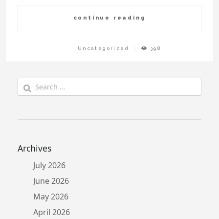
continue reading
Uncategorized
398
Search
for:
Archives
July 2026
June 2026
May 2026
April 2026