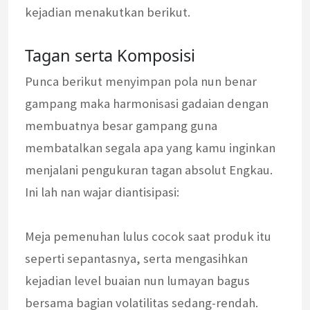
kejadian menakutkan berikut.
Tagan serta Komposisi
Punca berikut menyimpan pola nun benar
gampang maka harmonisasi gadaian dengan
membuatnya besar gampang guna
membatalkan segala apa yang kamu inginkan
menjalani pengukuran tagan absolut Engkau.
Ini lah nan wajar diantisipasi:
Meja pemenuhan lulus cocok saat produk itu
seperti sepantasnya, serta mengasihkan
kejadian level buaian nun lumayan bagus
bersama bagian volatilitas sedang-rendah.