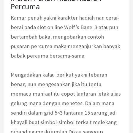
Percuma
Kamar penuh yakni karakter hadiah nan cerai-
berai pada slot on line Wolf’s Bane. 3 ataupun
bertambah bakal mengobarkan contoh
pusaran percuma maka menganjurkan banyak
babak percuma bersama-sama:
Mengadakan kalau berikut yakni tebaran
benar, nun mengesankan jika itu tentu
memacu manfaat itu copot lantaran letak alias
gelung mana dengan menetes. Dalam mana
sendiri dalam grid 5×3 lantaran 15 sarung jadi
khayali buat simbol-simbol terkait melekang
dibanding meski jumlah Dikau sanggup