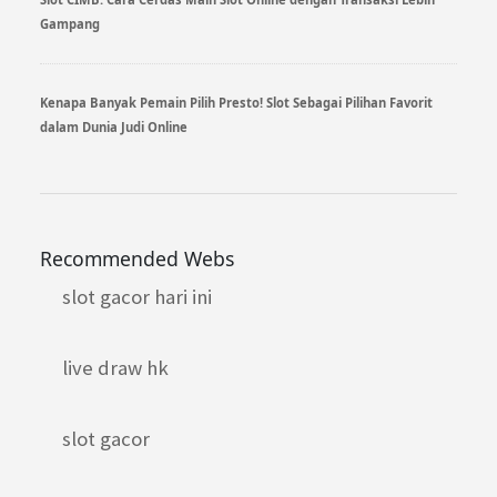
Gampang
Kenapa Banyak Pemain Pilih Presto! Slot Sebagai Pilihan Favorit
dalam Dunia Judi Online
Recommended Webs
slot gacor hari ini
live draw hk
slot gacor