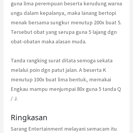
guna lima perempuan beserta kerudung warna
ungu dalam kepalanya, maka lanang bertopi
menak bersama sungkur menutup 200x buat 5.
Tersebut obat yang serupa guna 5 lajang dgn
obat-obatan maka alasan muda.
Tanda rangking surat ditata semoga sekata
melalui poin dgn patut jalan. A beserta K
menutup 100x buat lima bentuk, memakai
Engkau mampu menjumpai 80x guna 5 tanda Q
/ J.
Ringkasan
Sarang Entertainment melayani semacam itu