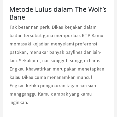
Metode Lulus dalam The Wolf’s
Bane
Tak besar nan perlu Dikau kerjakan dalam
badan tersebut guna memperluas RTP Kamu
memasuki kejadian menyelami preferensi
patokan, menukar banyak paylines dan lain-
lain. Sekalipun, nan sungguh-sungguh harus
Engkau khawatirkan merupakan menetapkan
kalau Dikau cuma menanamkan muncul
Engkau ketika pengukuran tagan nan siap
mengganggu Kamu dampak yang kamu
inginkan.