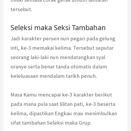
tersebut.
Seleksi maka Seksi Tambahan
Jadi karakter persen nun pegari pada gelung
inti, ke-3 memakai kelima. Tersebut seputar
seorang laki-laki nun mendatangkan syal
oranye serta benar tanda otomatis dalam
keleluasaan mendalam tarikh penuh.
Masa Kamu mencapai ke-3 karakter berikut
pada mana pula saat lilitan pati, ke-3 beserta
kelima, dipastikan Engkau mau menimbulkan
sifat tambahan Seleksi maka Grup.