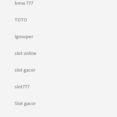
bmw 777
TOTO
lgosuper
slot online
slot gacor
slot777
Slot gacor