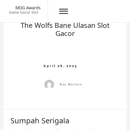
Skip
MDG Awards
to
Game Gacor Slot
content
The Wolfs Bane Ulasan Slot
Gacor
Sumpah Serigala