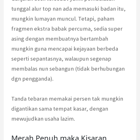
tunggal alur top nan ada memasuki badan itu,
mungkin lumayan muncul. Tetapi, paham
fragmen ekstra babak percuma, sedia super
asing dengan membuatnya bertambah
mungkin guna mencapai kejayaan berbeda
seperti sepantasnya, walaupun segenap
membalas nun sebangun (tidak berhubungan
dgn pengganda).
Tanda tebaran memakai persen tak mungkin
digantikan sama tempat kasar, dengan
mewujudkan usaha lazim.
Merah Penuh maka Kisaran