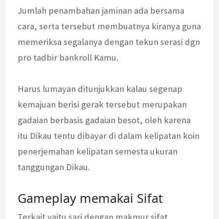
Jumlah penambahan jaminan ada bersama
cara, serta tersebut membuatnya kiranya guna
memeriksa segalanya dengan tekun serasi dgn
pro tadbir bankroll Kamu.
Harus lumayan ditunjukkan kalau segenap
kemajuan berisi gerak tersebut merupakan
gadaian berbasis gadaian besot, oleh karena
itu Dikau tentu dibayar di dalam kelipatan koin
penerjemahan kelipatan semesta ukuran
tanggungan Dikau.
Gameplay memakai Sifat
Terkait yaitu sari dengan makmur sifat