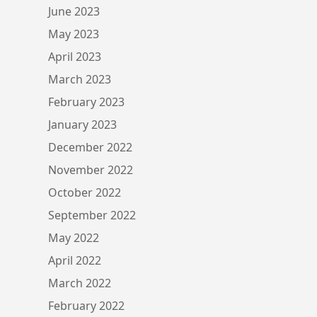
June 2023
May 2023
April 2023
March 2023
February 2023
January 2023
December 2022
November 2022
October 2022
September 2022
May 2022
April 2022
March 2022
February 2022