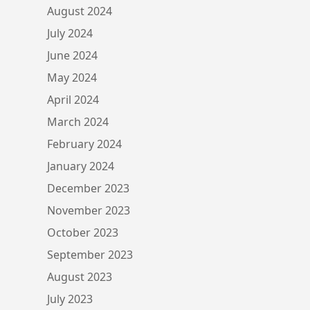
August 2024
July 2024
June 2024
May 2024
April 2024
March 2024
February 2024
January 2024
December 2023
November 2023
October 2023
September 2023
August 2023
July 2023