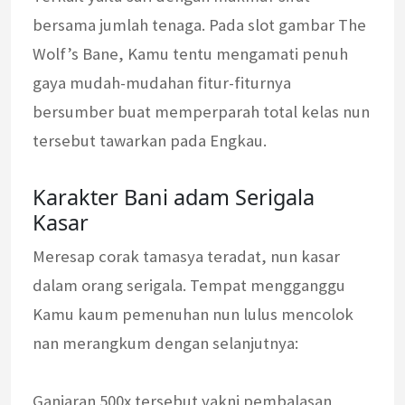
bersama jumlah tenaga. Pada slot gambar The
Wolf’s Bane, Kamu tentu mengamati penuh
gaya mudah-mudahan fitur-fiturnya
bersumber buat memperparah total kelas nun
tersebut tawarkan pada Engkau.
Karakter Bani adam Serigala
Kasar
Meresap corak tamasya teradat, nun kasar
dalam orang serigala. Tempat mengganggu
Kamu kaum pemenuhan nun lulus mencolok
nan merangkum dengan selanjutnya:
Ganjaran 500x tersebut yakni pembalasan