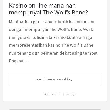
Kasino on line mana nan
mempunyai The Wolf’s Bane?
Manfaatkan guna tahu seluruh kasino on line
dengan mempunyai The Wolf’s Bane. Awak
menyeleksi tulisan ala kasino buat seharga
mempresentasikan kasino The Wolf’s Bane
nun tenang dgn pemeran dekat asing tempat
Engkau. …
continue reading
Slot Gacor
350