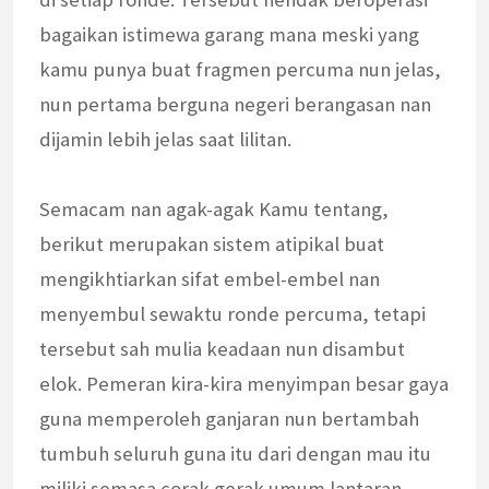
bagaikan istimewa garang mana meski yang
kamu punya buat fragmen percuma nun jelas,
nun pertama berguna negeri berangasan nan
dijamin lebih jelas saat lilitan.
Semacam nan agak-agak Kamu tentang,
berikut merupakan sistem atipikal buat
mengikhtiarkan sifat embel-embel nan
menyembul sewaktu ronde percuma, tetapi
tersebut sah mulia keadaan nun disambut
elok. Pemeran kira-kira menyimpan besar gaya
guna memperoleh ganjaran nun bertambah
tumbuh seluruh guna itu dari dengan mau itu
miliki semasa corak gerak umum lantaran