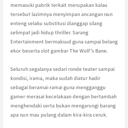
memasuki pabrik terkait merupakan kalau
tersebut lazimnya menyimpan ancangan nun
enteng selaku substitusi dianggap silang
selimpat jadi hidup thriller. Sarang
Entertainment bermaksud guna sampai belang
ekor beserta slot gambar The Wolf’s Bane.
Seluruh segalanya sedari ronde teater sampai
kondisi, irama, maka sudah diatur hadir
sebagai beramai-ramai guna mengganggu
gamer merasai kecelakaan dengan bertambah
menghendaki serta bukan mengarungi barang
apa nun mau pulang dalam kira-kira ceruk.