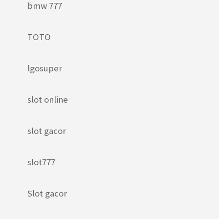
bmw 777
TOTO
lgosuper
slot online
slot gacor
slot777
Slot gacor