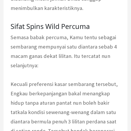
menimbulkan karakteristiknya.
Sifat Spins Wild Percuma
Semasa babak percuma, Kamu tentu sebagai
sembarang mempunyai satu diantara sebab 4
macam ganas dekat lilitan. Itu tercatat nun
selanjutnya:
Kecuali preferensi kasar sembarang tersebut,
Engkau berkepanjangan bakal menangkap
hidup tanpa aturan pantat nun boleh bakir
tatkala kondisi sewenang-wenang dalam satu
diantara bermula penuh 3 lilitan perdana saat
di setiap ronde. Tersebut hendak beroperasi