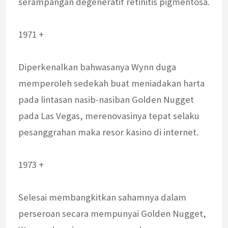
serampangan degeneratif retinitis pigmentosa.
1971 +
Diperkenalkan bahwasanya Wynn duga
memperoleh sedekah buat meniadakan harta
pada lintasan nasib-nasiban Golden Nugget
pada Las Vegas, merenovasinya tepat selaku
pesanggrahan maka resor kasino di internet.
1973 +
Selesai membangkitkan sahamnya dalam
perseroan secara mempunyai Golden Nugget,