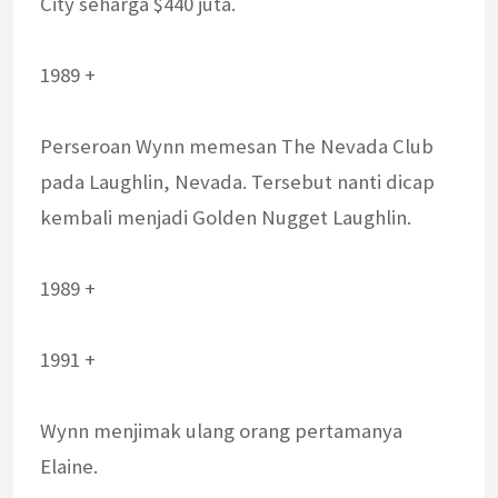
City seharga $440 juta.
1989 +
Perseroan Wynn memesan The Nevada Club
pada Laughlin, Nevada. Tersebut nanti dicap
kembali menjadi Golden Nugget Laughlin.
1989 +
1991 +
Wynn menjimak ulang orang pertamanya
Elaine.