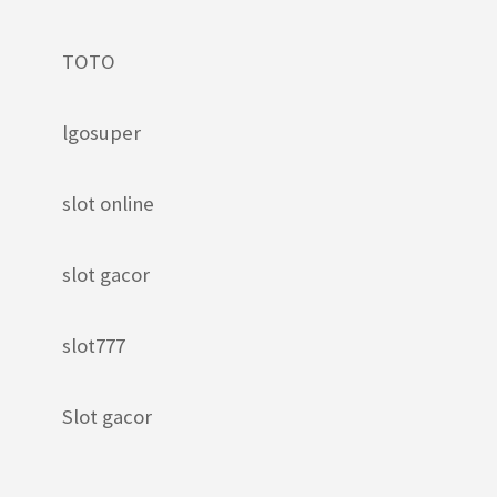
TOTO
lgosuper
slot online
slot gacor
slot777
Slot gacor