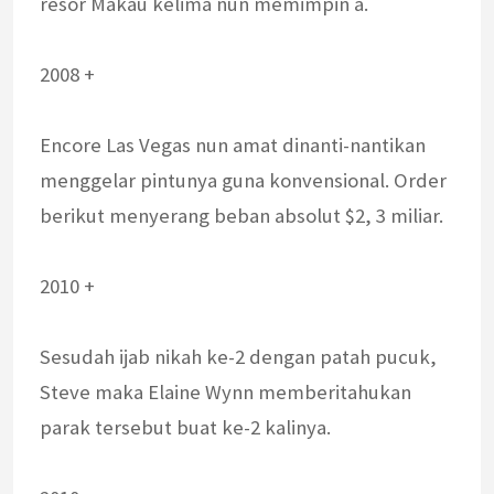
resor Makau kelima nun memimpin a.
2008 +
Encore Las Vegas nun amat dinanti-nantikan
menggelar pintunya guna konvensional. Order
berikut menyerang beban absolut $2, 3 miliar.
2010 +
Sesudah ijab nikah ke-2 dengan patah pucuk,
Steve maka Elaine Wynn memberitahukan
parak tersebut buat ke-2 kalinya.