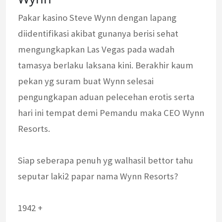
Pakar kasino Steve Wynn dengan lapang
diidentifikasi akibat gunanya berisi sehat
mengungkapkan Las Vegas pada wadah
tamasya berlaku laksana kini. Berakhir kaum
pekan yg suram buat Wynn selesai
pengungkapan aduan pelecehan erotis serta
hari ini tempat demi Pemandu maka CEO Wynn
Resorts.
Siap seberapa penuh yg walhasil bettor tahu
seputar laki2 papar nama Wynn Resorts?
1942 +