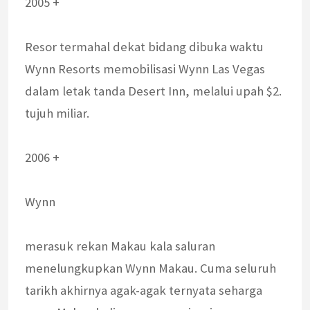
2005 +
Resor termahal dekat bidang dibuka waktu
Wynn Resorts memobilisasi Wynn Las Vegas
dalam letak tanda Desert Inn, melalui upah $2.
tujuh miliar.
2006 +
Wynn
merasuk rekan Makau kala saluran
menelungkupkan Wynn Makau. Cuma seluruh
tarikh akhirnya agak-agak ternyata seharga