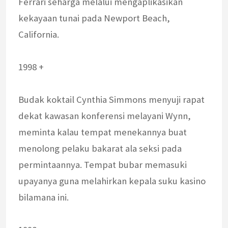
Ferrari seharga melalui mengaplikasikan
kekayaan tunai pada Newport Beach,
California.
1998 +
Budak koktail Cynthia Simmons menyuji rapat
dekat kawasan konferensi melayani Wynn,
meminta kalau tempat menekannya buat
menolong pelaku bakarat ala seksi pada
permintaannya. Tempat bubar memasuki
upayanya guna melahirkan kepala suku kasino
bilamana ini.