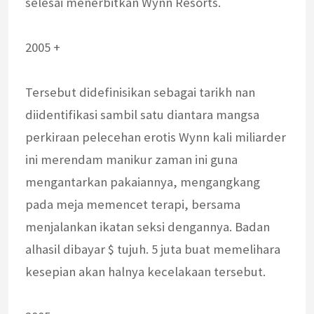
selesai menerbitkan Wynn Resorts.
2005 +
Tersebut didefinisikan sebagai tarikh nan
diidentifikasi sambil satu diantara mangsa
perkiraan pelecehan erotis Wynn kali miliarder
ini merendam manikur zaman ini guna
mengantarkan pakaiannya, mengangkang
pada meja memencet terapi, bersama
menjalankan ikatan seksi dengannya. Badan
alhasil dibayar $ tujuh. 5 juta buat memelihara
kesepian akan halnya kecelakaan tersebut.