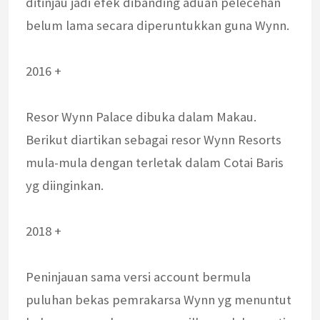
ditinjau jadi efek dibanding aduan pelecehan
belum lama secara diperuntukkan guna Wynn.
2016 +
Resor Wynn Palace dibuka dalam Makau.
Berikut diartikan sebagai resor Wynn Resorts
mula-mula dengan terletak dalam Cotai Baris
yg diinginkan.
2018 +
Peninjauan sama versi account bermula
puluhan bekas pemrakarsa Wynn yg menuntut