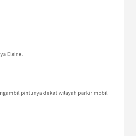
a Elaine.
gambil pintunya dekat wilayah parkir mobil