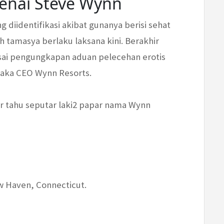
nai Steve Wynn
 diidentifikasi akibat gunanya berisi sehat
tamasya berlaku laksana kini. Berakhir
ai pengungkapan aduan pelecehan erotis
maka CEO Wynn Resorts.
or tahu seputar laki2 papar nama Wynn
w Haven, Connecticut.