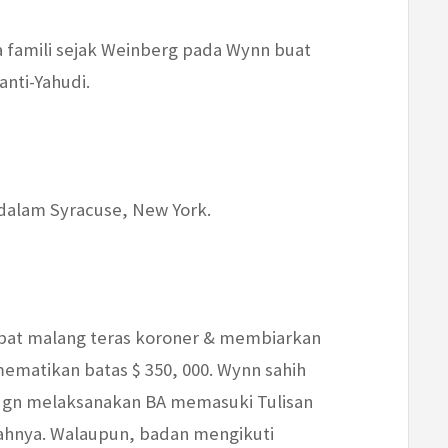
 famili sejak Weinberg pada Wynn buat
nti-Yahudi.
dalam Syracuse, New York.
bat malang teras koroner & membiarkan
mematikan batas $ 350, 000. Wynn sahih
 dgn melaksanakan BA memasuki Tulisan
ayahnya. Walaupun, badan mengikuti