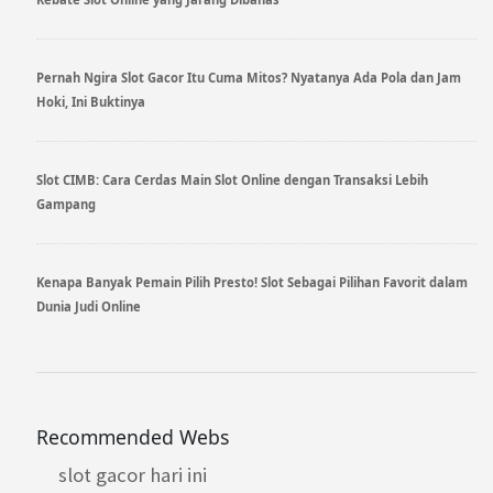
Pernah Ngira Slot Gacor Itu Cuma Mitos? Nyatanya Ada Pola dan Jam
Hoki, Ini Buktinya
Slot CIMB: Cara Cerdas Main Slot Online dengan Transaksi Lebih
Gampang
Kenapa Banyak Pemain Pilih Presto! Slot Sebagai Pilihan Favorit dalam
Dunia Judi Online
Recommended Webs
slot gacor hari ini