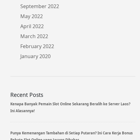
September 2022
May 2022
April 2022
March 2022
February 2022
January 2020
Recent Posts
Kenapa Banyak Pemain Slot Online Sekarang Beralih ke Server Laos?
Ini Alasannya!
Punya Kemenangan Tambahan di Setiap Putaran? Ini Cara Kerja Bonus
Rebate Slot Online yang Jarang Dibahas