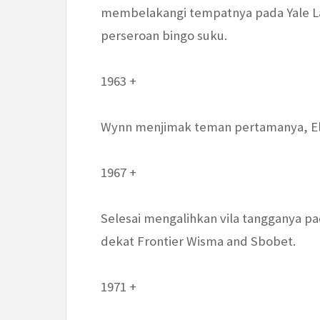
membelakangi tempatnya pada Yale La
perseroan bingo suku.
1963 +
Wynn menjimak teman pertamanya, Ela
1967 +
Selesai mengalihkan vila tangganya 
dekat Frontier Wisma and Sbobet.
1971 +