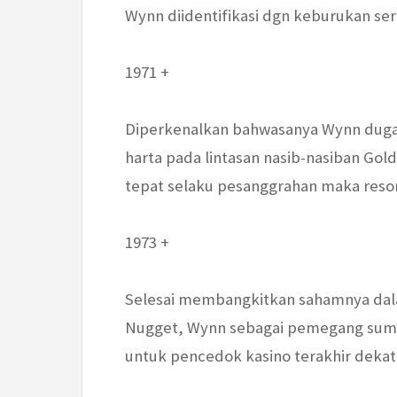
Wynn diidentifikasi dgn keburukan se
1971 +
Diperkenalkan bahwasanya Wynn dug
harta pada lintasan nasib-nasiban Go
tepat selaku pesanggrahan maka resor 
1973 +
Selesai membangkitkan sahamnya da
Nugget, Wynn sebagai pemegang sum
untuk pencedok kasino terakhir dekat