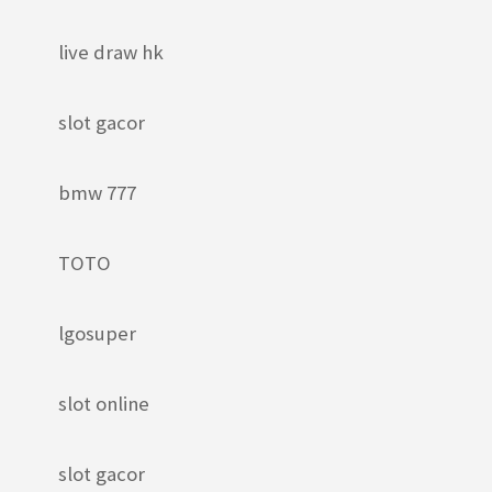
live draw hk
slot gacor
bmw 777
TOTO
lgosuper
slot online
slot gacor