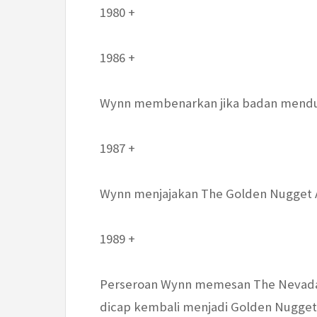
1980 +
1986 +
Wynn membenarkan jika badan menduga
1987 +
Wynn menjajakan The Golden Nugget Atl
1989 +
Perseroan Wynn memesan The Nevada C
dicap kembali menjadi Golden Nugget 