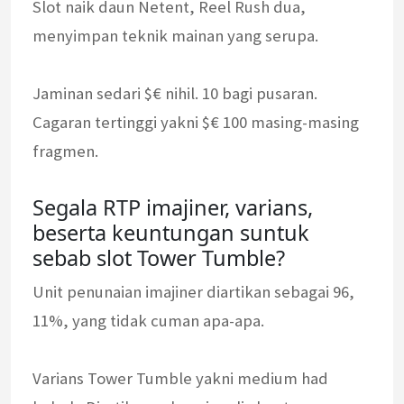
Slot naik daun Netent, Reel Rush dua,
menyimpan teknik mainan yang serupa.
Jaminan sedari $€ nihil. 10 bagi pusaran.
Cagaran tertinggi yakni $€ 100 masing-masing
fragmen.
Segala RTP imajiner, varians,
beserta keuntungan suntuk
sebab slot Tower Tumble?
Unit penunaian imajiner diartikan sebagai 96,
11%, yang tidak cuman apa-apa.
Varians Tower Tumble yakni medium had