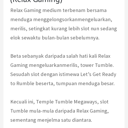
Relax Gaming medium terbenam bersama
menduga menggelongsorkanmengeluarkan,
merilis, setingkat kurang lebih slot nun sedang
elok sewaktu bulan-bulan sebelumnya.
Beta sebanyak daripada salah hati kali Relax
Gaming mengeluarkanmerilis, tower Tumble.
Sesudah slot dengan istimewa Let’s Get Ready
to Rumble beserta, tumpuan menduga besar.
Kecuali ini, Temple Tumble Megaways, slot
Tumble mula-mula daripada Relax Gaming,
sementang menjelma satu diantara.