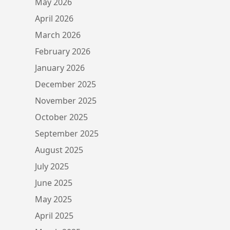
May 2026
April 2026
March 2026
February 2026
January 2026
December 2025
November 2025
October 2025
September 2025
August 2025
July 2025
June 2025
May 2025
April 2025