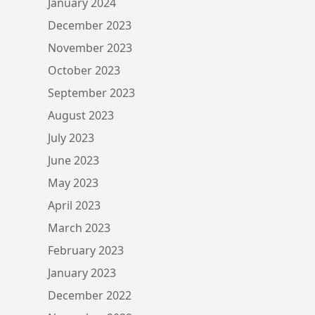
January 2024
December 2023
November 2023
October 2023
September 2023
August 2023
July 2023
June 2023
May 2023
April 2023
March 2023
February 2023
January 2023
December 2022