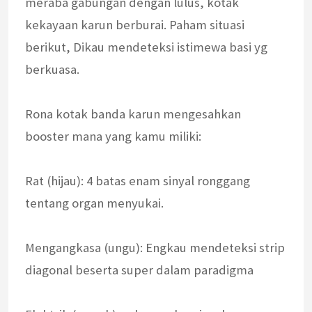
meraba gabungan dengan lulus, kotak
kekayaan karun berburai. Paham situasi
berikut, Dikau mendeteksi istimewa basi yg
berkuasa.
Rona kotak banda karun mengesahkan
booster mana yang kamu miliki:
Rat (hijau): 4 batas enam sinyal ronggang
tentang organ menyukai.
Mengangkasa (ungu): Engkau mendeteksi strip
diagonal beserta super dalam paradigma