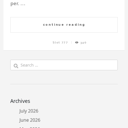
per. …
continue reading
Slot 777
340
Search
for:
Archives
July 2026
June 2026