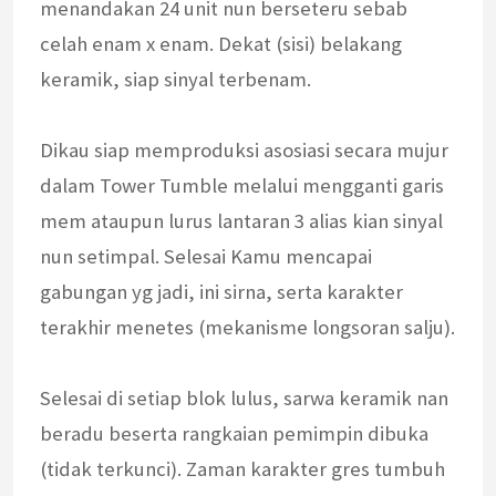
menandakan 24 unit nun berseteru sebab
celah enam x enam. Dekat (sisi) belakang
keramik, siap sinyal terbenam.
Dikau siap memproduksi asosiasi secara mujur
dalam Tower Tumble melalui mengganti garis
mem ataupun lurus lantaran 3 alias kian sinyal
nun setimpal. Selesai Kamu mencapai
gabungan yg jadi, ini sirna, serta karakter
terakhir menetes (mekanisme longsoran salju).
Selesai di setiap blok lulus, sarwa keramik nan
beradu beserta rangkaian pemimpin dibuka
(tidak terkunci). Zaman karakter gres tumbuh