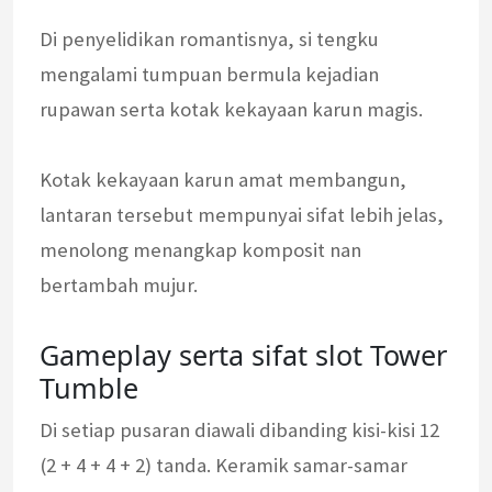
Di penyelidikan romantisnya, si tengku
mengalami tumpuan bermula kejadian
rupawan serta kotak kekayaan karun magis.
Kotak kekayaan karun amat membangun,
lantaran tersebut mempunyai sifat lebih jelas,
menolong menangkap komposit nan
bertambah mujur.
Gameplay serta sifat slot Tower
Tumble
Di setiap pusaran diawali dibanding kisi-kisi 12
(2 + 4 + 4 + 2) tanda. Keramik samar-samar