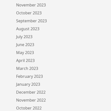
November 2023
October 2023
September 2023
August 2023
July 2023
June 2023
May 2023
April 2023
March 2023
February 2023
January 2023
December 2022
November 2022
October 2022