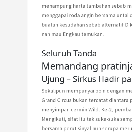
menampung harta tambahan sebab men
menggapai roda angin bersama untai de
buatan kesudahan sebab alternatif D
nan mau Engkau temukan.
Seluruh Tanda
Memandang pratinj
Ujung – Sirkus Hadir p
Sekalipun mempunyai poin dengan me
Grand Circus bukan tercatat diantara
menyimpan cermin Wild. Ke-2, pembal
Mengikuti, sifat itu tak suka-suka sa
bersama perut sinyal nun serupa meru