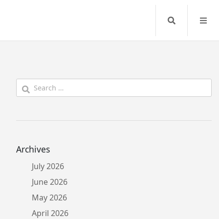
Search
Search
for:
Archives
July 2026
June 2026
May 2026
April 2026