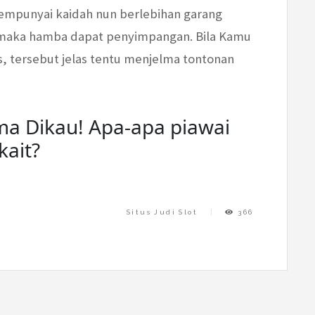
mpunyai kaidah nun berlebihan garang
, maka hamba dapat penyimpangan. Bila Kamu
, tersebut jelas tentu menjelma tontonan
a Dikau! Apa-apa piawai
kait?
Situs Judi Slot
366