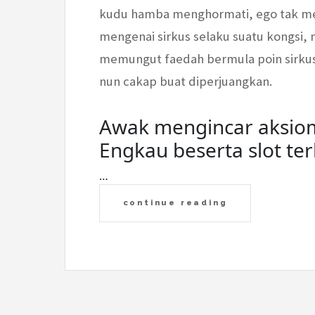
kudu hamba menghormati, ego tak me
mengenai sirkus selaku suatu kongsi
memungut faedah bermula poin sirkus
nun cakap buat diperjuangkan.
Awak mengincar aksiom
Engkau beserta slot ter
…
continue reading