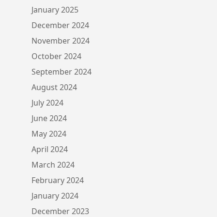
January 2025
December 2024
November 2024
October 2024
September 2024
August 2024
July 2024
June 2024
May 2024
April 2024
March 2024
February 2024
January 2024
December 2023