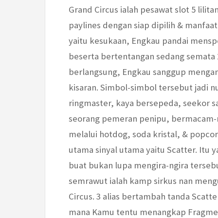
Grand Circus ialah pesawat slot 5 lilit
paylines dengan siap dipilih & manfa
yaitu kesukaan, Engkau pandai mensp
beserta bertentangan sedang semata 2
berlangsung, Engkau sanggup mengang
kisaran. Simbol-simbol tersebut jadi
ringmaster, kaya bersepeda, seekor s
seorang pemeran penipu, bermacam-m
melalui hotdog, soda kristal, & popco
utama sinyal utama yaitu Scatter. Itu 
buat bukan lupa mengira-ngira terseb
semrawut ialah kamp sirkus nan mengu
Circus. 3 alias bertambah tanda Scatte
mana Kamu tentu menangkap Fragmen