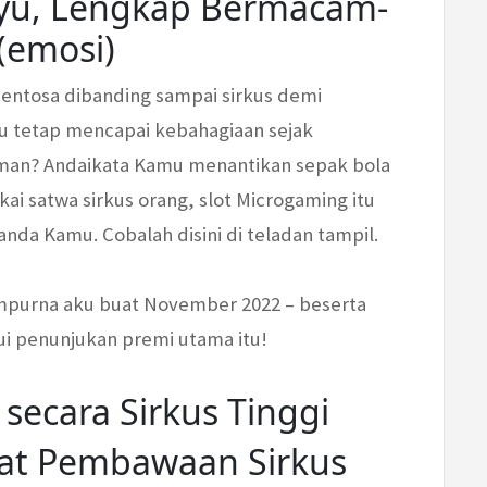
ayu, Lengkap Bermacam-
emosi)
ntosa dibanding sampai sirkus demi
u tetap mencapai kebahagiaan sejak
man? Andaikata Kamu menantikan sepak bola
i satwa sirkus orang, slot Microgaming itu
da Kamu. Cobalah disini di teladan tampil.
mpurna aku buat November 2022 – beserta
i penunjukan premi utama itu!
 secara Sirkus Tinggi
at Pembawaan Sirkus