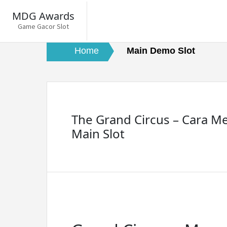
Skip
MDG Awards
to
Game Gacor Slot
content
Home
Main Demo Slot
The Grand Circus – Cara 
Main Slot