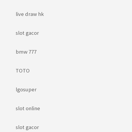
live draw hk
slot gacor
bmw 777
TOTO
lgosuper
slot online
slot gacor