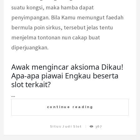
suatu kongsi, maka hamba dapat
penyimpangan. Bila Kamu memungut faedah
bermula poin sirkus, tersebut jelas tentu
menjelma tontonan nun cakap buat
diperjuangkan.
Awak mengincar aksioma Dikau!
Apa-apa piawai Engkau beserta
slot terkait?
…
continue reading
Situs Judi Slot
367