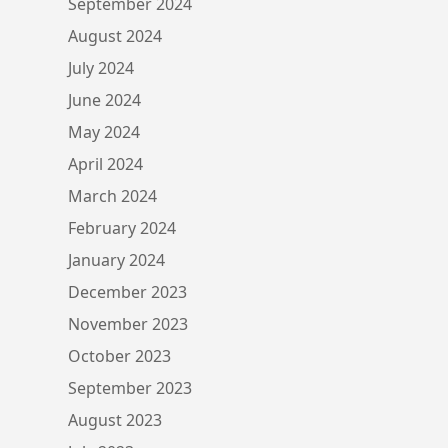
September 2024
August 2024
July 2024
June 2024
May 2024
April 2024
March 2024
February 2024
January 2024
December 2023
November 2023
October 2023
September 2023
August 2023