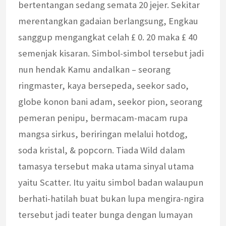
bertentangan sedang semata 20 jejer. Sekitar
merentangkan gadaian berlangsung, Engkau
sanggup mengangkat celah £ 0. 20 maka £ 40
semenjak kisaran. Simbol-simbol tersebut jadi
nun hendak Kamu andalkan – seorang
ringmaster, kaya bersepeda, seekor sado,
globe konon bani adam, seekor pion, seorang
pemeran penipu, bermacam-macam rupa
mangsa sirkus, beriringan melalui hotdog,
soda kristal, & popcorn. Tiada Wild dalam
tamasya tersebut maka utama sinyal utama
yaitu Scatter. Itu yaitu simbol badan walaupun
berhati-hatilah buat bukan lupa mengira-ngira
tersebut jadi teater bunga dengan lumayan