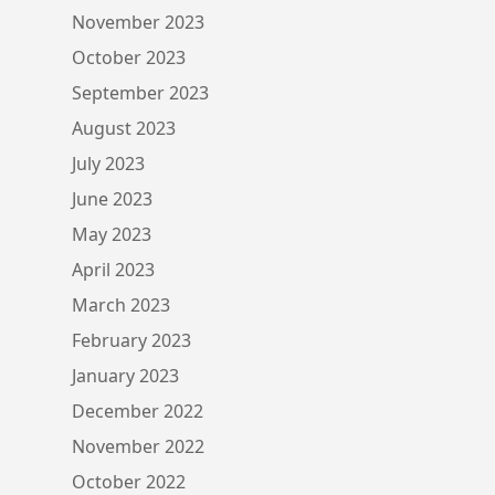
November 2023
October 2023
September 2023
August 2023
July 2023
June 2023
May 2023
April 2023
March 2023
February 2023
January 2023
December 2022
November 2022
October 2022