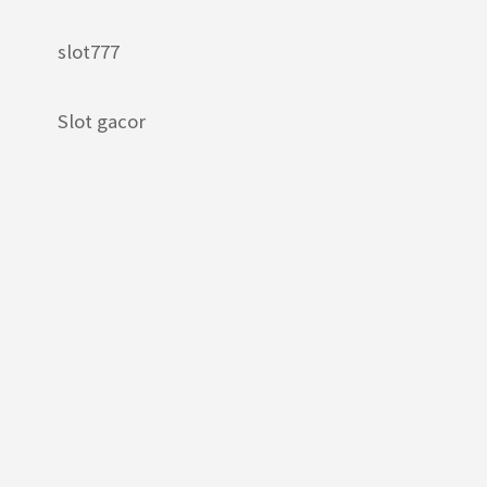
slot777
Slot gacor