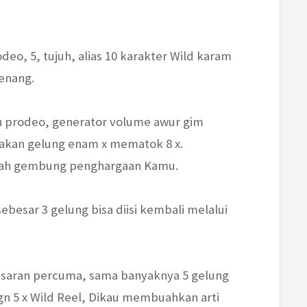
eo, 5, tujuh, alias 10 karakter Wild karam
enang.
en prodeo, generator volume awur gim
kan gelung enam x mematok 8 x.
bah gembung penghargaan Kamu.
sebesar 3 gelung bisa diisi kembali melalui
 kisaran percuma, sama banyaknya 5 gelung
Dgn 5 x Wild Reel, Dikau membuahkan arti