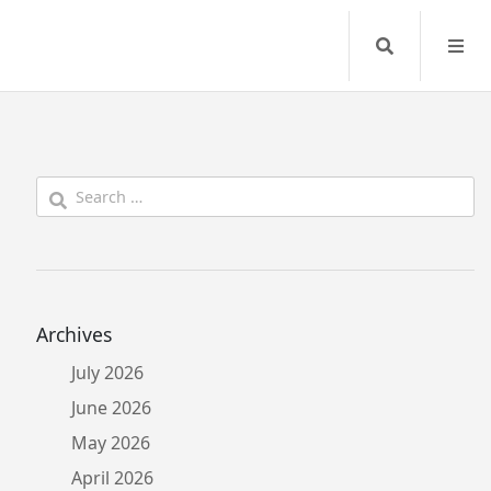
Search
Search
for:
Archives
July 2026
June 2026
May 2026
April 2026