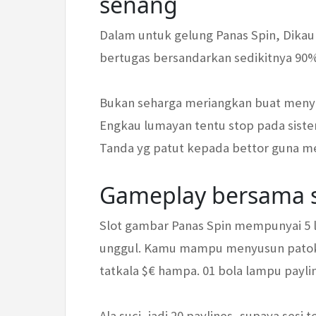
senang
Dalam untuk gelung Panas Spin, Dika
bertugas bersandarkan sedikitnya 90%
Bukan seharga meriangkan buat menyi
Engkau lumayan tentu stop pada sistema
Tanda yg patut kepada bettor guna me
Gameplay bersama s
Slot gambar Panas Spin mempunyai 5 li
unggul. Kamu mampu menyusun patok
tatkala $€ hampa. 01 bola lampu paylin
Ala suci, jadi 20 paylines, supaya ses