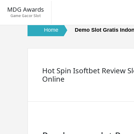
Skip
MDG Awards
to
Game Gacor Slot
content
Home
Demo Slot Gratis Indo
Hot Spin Isoftbet Review Sl
Online