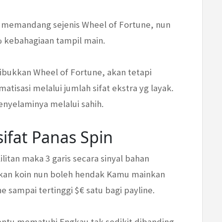
u memandang sejenis Wheel of Fortune, nun
 kebahagiaan tampil main.
bukkan Wheel of Fortune, akan tetapi
tisasi melalui jumlah sifat ekstra yg layak.
nyelaminya melalui sahih.
ifat Panas Spin
litan maka 3 garis secara sinyal bahan
an koin nun boleh hendak Kamu mainkan
e sampai tertinggi $€ satu bagi payline.
i tentu mematuhi Engkau tak sedikit dibanding