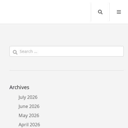
Search
Search
for:
Archives
July 2026
June 2026
May 2026
April 2026