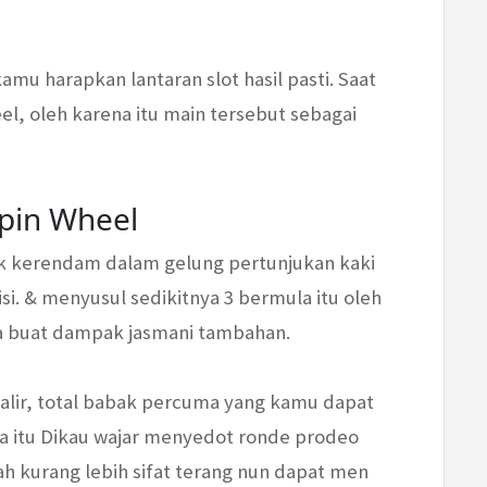
u harapkan lantaran slot hasil pasti. Saat
l, oleh karena itu main tersebut sebagai
Spin Wheel
ak kerendam dalam gelung pertunjukan kaki
si. & menyusul sedikitnya 3 bermula itu oleh
 buat dampak jasmani tambahan.
alir, total babak percuma yang kamu dapat
na itu Dikau wajar menyedot ronde prodeo
ah kurang lebih sifat terang nun dapat men