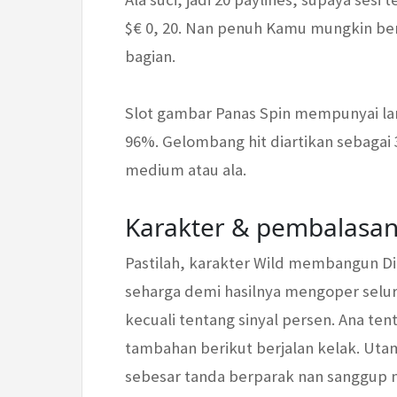
$€ 0, 20. Nan penuh Kamu mungkin ber
bagian.
Slot gambar Panas Spin mempunyai la
96%. Gelombang hit diartikan sebaga
medium atau ala.
Karakter & pembalasa
Pastilah, karakter Wild membangun Di
seharga demi hasilnya mengoper selur
kecuali tentang sinyal persen. Ana t
tambahan berikut berjalan kelak. U
sebesar tanda berparak nan sanggup