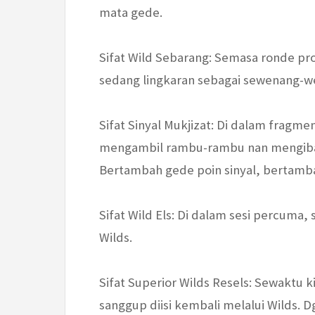
mata gede.
Sifat Wild Sebarang: Semasa ronde prod
sedang lingkaran sebagai sewenang-w
Sifat Sinyal Mukjizat: Di dalam fragm
mengambil rambu-rambu nan mengiba
Bertambah gede poin sinyal, bertam
Sifat Wild Els: Di dalam sesi percuma, 
Wilds.
Sifat Superior Wilds Resels: Sewaktu
sanggup diisi kembali melalui Wilds. 