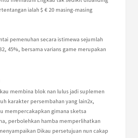
tentangan ialah $ € 20 masing-masing
ntai pemenuhan secara istimewa sejumlah
i 32, 45%, bersama varians game merupakan
n
kau membina blok nan lulus jadi suplemen
uh karakter persembahan yang lain2x,
entu mempercakapkan gimana sketsa
tama, perbolehkan hamba memperlihatkan
 menyampaikan Dikau persetujuan nun cakap