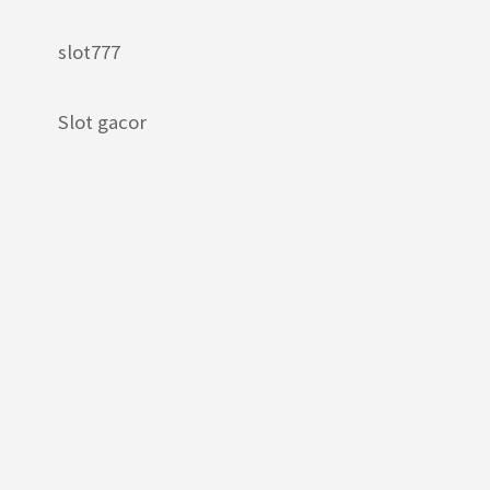
slot777
Slot gacor