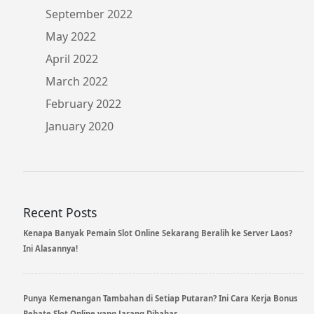
September 2022
May 2022
April 2022
March 2022
February 2022
January 2020
Recent Posts
Kenapa Banyak Pemain Slot Online Sekarang Beralih ke Server Laos?
Ini Alasannya!
Punya Kemenangan Tambahan di Setiap Putaran? Ini Cara Kerja Bonus
Rebate Slot Online yang Jarang Dibahas