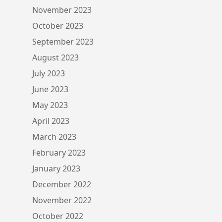
November 2023
October 2023
September 2023
August 2023
July 2023
June 2023
May 2023
April 2023
March 2023
February 2023
January 2023
December 2022
November 2022
October 2022