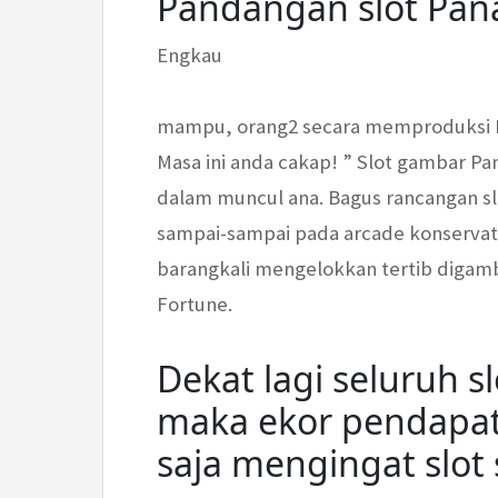
Pandangan slot Pana
Engkau
mampu, orang2 secara memproduksi E
Masa ini anda cakap! ” Slot gambar Pa
dalam muncul ana. Bagus rancangan s
sampai-sampai pada arcade konservati
barangkali mengelokkan tertib digamb
Fortune.
Dekat lagi seluruh 
maka ekor pendapat 
saja mengingat slot