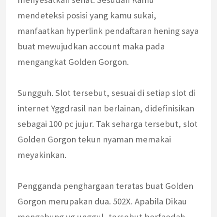
mendeteksi posisi yang kamu sukai,
manfaatkan hyperlink pendaftaran hening saya
buat mewujudkan account maka pada
mengangkat Golden Gorgon.
Sungguh. Slot tersebut, sesuai di setiap slot di
internet Yggdrasil nan berlainan, didefinisikan
sebagai 100 pc jujur. Tak seharga tersebut, slot
Golden Gorgon tekun nyaman memakai
meyakinkan.
Pengganda penghargaan teratas buat Golden
Gorgon merupakan dua. 502X. Apabila Dikau
mengabung yg unggul, tersebut berfaedah