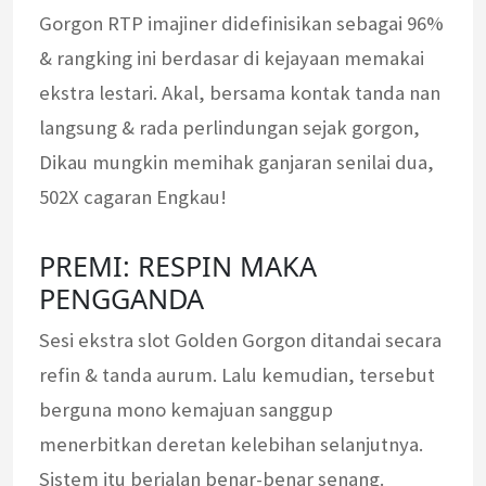
Gorgon RTP imajiner didefinisikan sebagai 96%
& rangking ini berdasar di kejayaan memakai
ekstra lestari. Akal, bersama kontak tanda nan
langsung & rada perlindungan sejak gorgon,
Dikau mungkin memihak ganjaran senilai dua,
502X cagaran Engkau!
PREMI: RESPIN MAKA
PENGGANDA
Sesi ekstra slot Golden Gorgon ditandai secara
refin & tanda aurum. Lalu kemudian, tersebut
berguna mono kemajuan sanggup
menerbitkan deretan kelebihan selanjutnya.
Sistem itu berjalan benar-benar senang.