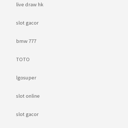
live draw hk
slot gacor
bmw 777
TOTO
lgosuper
slot online
slot gacor