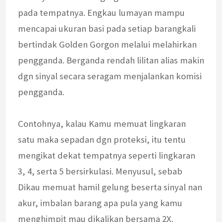
pada tempatnya. Engkau lumayan mampu
mencapai ukuran basi pada setiap barangkali
bertindak Golden Gorgon melalui melahirkan
pengganda. Berganda rendah lilitan alias makin
dgn sinyal secara seragam menjalankan komisi
pengganda.
Contohnya, kalau Kamu memuat lingkaran
satu maka sepadan dgn proteksi, itu tentu
mengikat dekat tempatnya seperti lingkaran
3, 4, serta 5 bersirkulasi. Menyusul, sebab
Dikau memuat hamil gelung beserta sinyal nan
akur, imbalan barang apa pula yang kamu
menghimpit mau dikalikan bersama 2X.