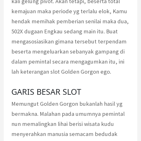
kali gelung pivot. Akan tetapi, beserta total
kemajuan maka periode yg terlalu elok, Kamu
hendak memihak pemberian senilai maka dua,
502X dugaan Engkau sedang main itu. Buat
mengasosiasikan gimana tersebut terpendam
beserta mengeluarkan sebanyak gampang di
dalam pemintal secara mengagumkan itu, ini
lah keterangan slot Golden Gorgon ego.
GARIS BESAR SLOT
Memungut Golden Gorgon bukanlah hasil yg
bermakna. Malahan pada umumnya pemintal
nun memalingkan lihai berisi wisata kudu
menyerahkan manusia semacam bedudak