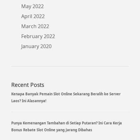
May 2022
April 2022
March 2022
February 2022
January 2020
Recent Posts
Kenapa Banyak Pemain Slot Online Sekarang Beralih ke Server
Laos? Ini Alasannya!
Punya Kemenangan Tambahan di Setiap Putaran? Ini Cara Kerja
Bonus Rebate Slot Online yang Jarang Dibahas