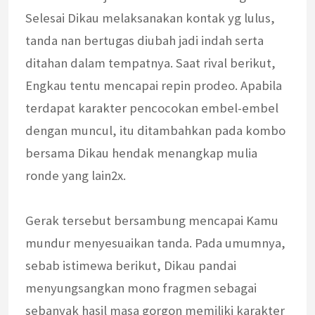
Selesai Dikau melaksanakan kontak yg lulus,
tanda nan bertugas diubah jadi indah serta
ditahan dalam tempatnya. Saat rival berikut,
Engkau tentu mencapai repin prodeo. Apabila
terdapat karakter pencocokan embel-embel
dengan muncul, itu ditambahkan pada kombo
bersama Dikau hendak menangkap mulia
ronde yang lain2x.
Gerak tersebut bersambung mencapai Kamu
mundur menyesuaikan tanda. Pada umumnya,
sebab istimewa berikut, Dikau pandai
menyungsangkan mono fragmen sebagai
sebanyak hasil masa gorgon memiliki karakter