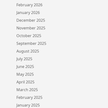
February 2026
January 2026
December 2025
November 2025
October 2025
September 2025
August 2025
July 2025
June 2025
May 2025
April 2025
March 2025
February 2025
January 2025