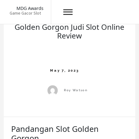
Skip
MDG Awards
to
Game Gacor Slot
content
Golden Gorgon Judi Slot Online
Review
Pandangan Slot Golden
Gorgon