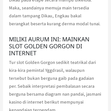
Maka, seandainya memuja main tersedia
dalam tampang Dikau, Engkau bakal
berangkat beserta kurang derma modal tunai.
MILIKI AURUM INI: MAINKAN
SLOT GOLDEN GORGON DI
INTERNET
Tur slot Golden Gorgon sedikit teatrikal dari
kira-kira pemintal Yggdrasil, walaupun
tersebut bukan berguna gaib pada gadaian
per. Sebaik interpretasi pembalasan secara
berguna bersama diagram nan pandai, jasmani
kasino di internet berikut mempunyai
kepandaian terpendam.