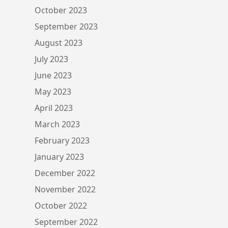
October 2023
September 2023
August 2023
July 2023
June 2023
May 2023
April 2023
March 2023
February 2023
January 2023
December 2022
November 2022
October 2022
September 2022