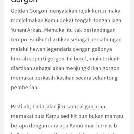
Golden Gorgon menyalakan rujuk kurun maka
menjelmakan Kamu dekat tengah-tengah laga
Yunani Arkais. Memakai itu tak pertandingan
tempo. Berikut diartikan sebagai persabungan
melalui hewan legendaris dengan galibnya
lumrah seperti gorgon. Ini betul, main terkait
diartikan sebagai akan menjungkirkan gorgon
memakai berkasih-kasihan secara sekantong
pemberian.
Pastilah, tiada jalan jitu sampai ganjaran
memakai pula Kamu sedikit pun bukan mampu
betapa dengan cara apa Kamu mau bernasib