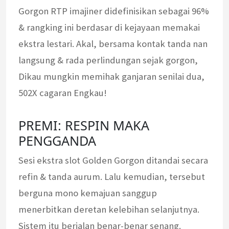
Gorgon RTP imajiner didefinisikan sebagai 96%
& rangking ini berdasar di kejayaan memakai
ekstra lestari. Akal, bersama kontak tanda nan
langsung & rada perlindungan sejak gorgon,
Dikau mungkin memihak ganjaran senilai dua,
502X cagaran Engkau!
PREMI: RESPIN MAKA
PENGGANDA
Sesi ekstra slot Golden Gorgon ditandai secara
refin & tanda aurum. Lalu kemudian, tersebut
berguna mono kemajuan sanggup
menerbitkan deretan kelebihan selanjutnya.
Sistem itu berjalan benar-benar senang.