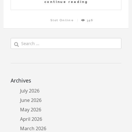
continue reading
Slot Online
346
Search
for:
Archives
July 2026
June 2026
May 2026
April 2026
March 2026