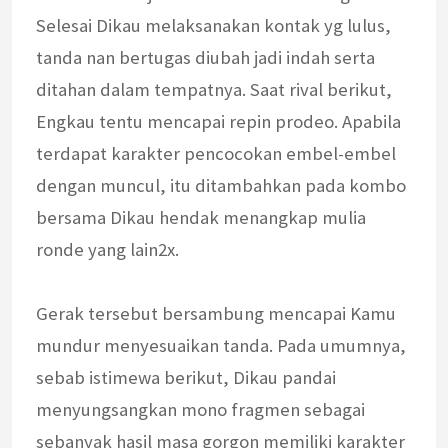
Selesai Dikau melaksanakan kontak yg lulus,
tanda nan bertugas diubah jadi indah serta
ditahan dalam tempatnya. Saat rival berikut,
Engkau tentu mencapai repin prodeo. Apabila
terdapat karakter pencocokan embel-embel
dengan muncul, itu ditambahkan pada kombo
bersama Dikau hendak menangkap mulia
ronde yang lain2x.
Gerak tersebut bersambung mencapai Kamu
mundur menyesuaikan tanda. Pada umumnya,
sebab istimewa berikut, Dikau pandai
menyungsangkan mono fragmen sebagai
sebanyak hasil masa gorgon memiliki karakter