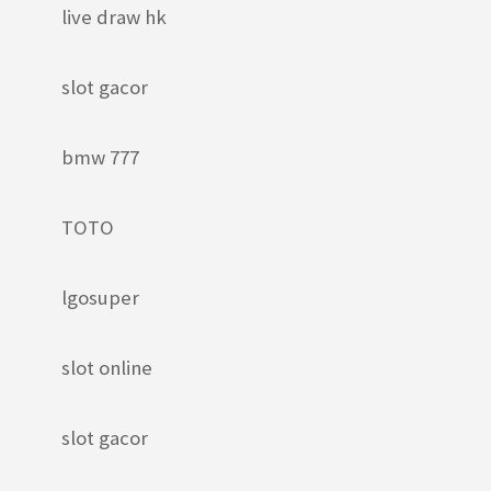
live draw hk
slot gacor
bmw 777
TOTO
lgosuper
slot online
slot gacor