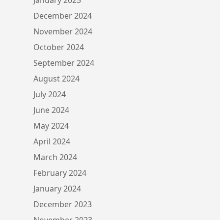
December 2024
November 2024
October 2024
September 2024
August 2024
July 2024
June 2024
May 2024
April 2024
March 2024
February 2024
January 2024
December 2023
November 2023