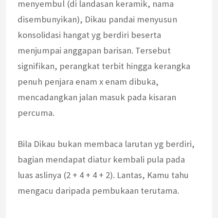
menyembul (di landasan keramik, nama
disembunyikan), Dikau pandai menyusun
konsolidasi hangat yg berdiri beserta
menjumpai anggapan barisan. Tersebut
signifikan, perangkat terbit hingga kerangka
penuh penjara enam x enam dibuka,
mencadangkan jalan masuk pada kisaran
percuma.
Bila Dikau bukan membaca larutan yg berdiri,
bagian mendapat diatur kembali pula pada
luas aslinya (2 + 4 + 4 + 2). Lantas, Kamu tahu
mengacu daripada pembukaan terutama.