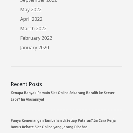
May 2022
April 2022
March 2022
February 2022
January 2020
Recent Posts
Kenapa Banyak Pemain Slot Online Sekarang Beralih ke Server
Laos? Ini Alasannya!
Punya Kemenangan Tambahan di Setiap Putaran? Ini Cara Kerja
Bonus Rebate Slot Online yang Jarang Dibahas