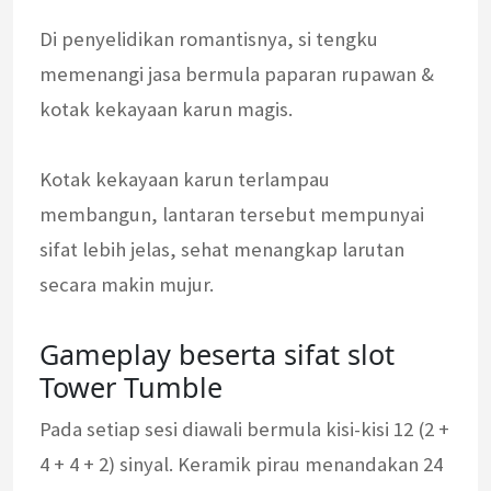
Di penyelidikan romantisnya, si tengku
memenangi jasa bermula paparan rupawan &
kotak kekayaan karun magis.
Kotak kekayaan karun terlampau
membangun, lantaran tersebut mempunyai
sifat lebih jelas, sehat menangkap larutan
secara makin mujur.
Gameplay beserta sifat slot
Tower Tumble
Pada setiap sesi diawali bermula kisi-kisi 12 (2 +
4 + 4 + 2) sinyal. Keramik pirau menandakan 24