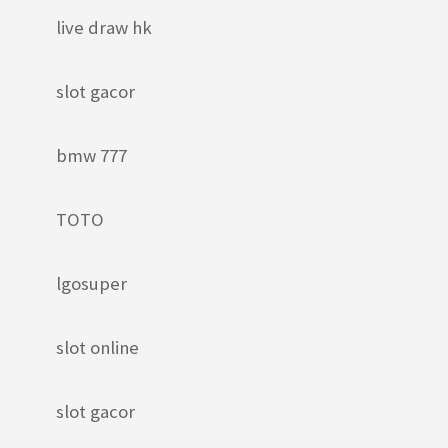
live draw hk
slot gacor
bmw 777
TOTO
lgosuper
slot online
slot gacor