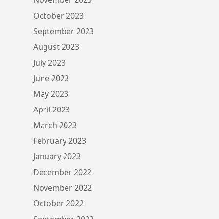
October 2023
September 2023
August 2023
July 2023
June 2023
May 2023
April 2023
March 2023
February 2023
January 2023
December 2022
November 2022
October 2022
September 2022