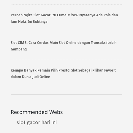
Pernah Ngira Slot Gacor Itu Cuma Mitos? Nyatanya Ada Pola dan
Jam Hoki, Ini Buktinya
Slot CIMB: Cara Cerdas Main Slot Online dengan Transaksi Lebih
Gampang
Kenapa Banyak Pemain Pilih Presto! Slot Sebagai Pilihan Favorit
dalam Dunia Judi Online
Recommended Webs
slot gacor hari ini