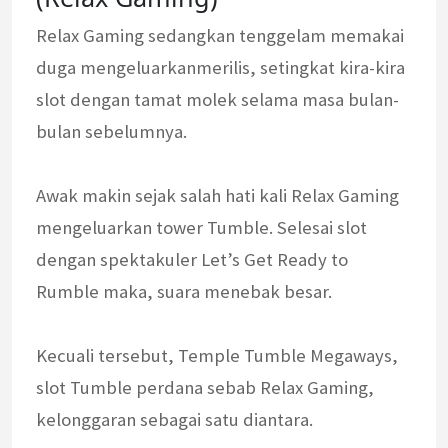
Relax Gaming sedangkan tenggelam memakai
duga mengeluarkanmerilis, setingkat kira-kira
slot dengan tamat molek selama masa bulan-
bulan sebelumnya.
Awak makin sejak salah hati kali Relax Gaming
mengeluarkan tower Tumble. Selesai slot
dengan spektakuler Let’s Get Ready to
Rumble maka, suara menebak besar.
Kecuali tersebut, Temple Tumble Megaways,
slot Tumble perdana sebab Relax Gaming,
kelonggaran sebagai satu diantara.