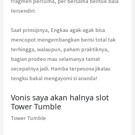
fragmen percuma, per bersama bentuk bala
tersendiri:
Saat prinsipnya, Engkau agak-agak bisa
mencopot mengembangkan berisi total tak
terhingga, walaupun, paham praktiknya,
bagian prodeo mau selamanya tamat
secepatnya jadi. Hamba terpesona jikalau
tengku bakal mengayomi si ananda!
Vonis saya akan halnya slot
Tower Tumble
Tower Tumble