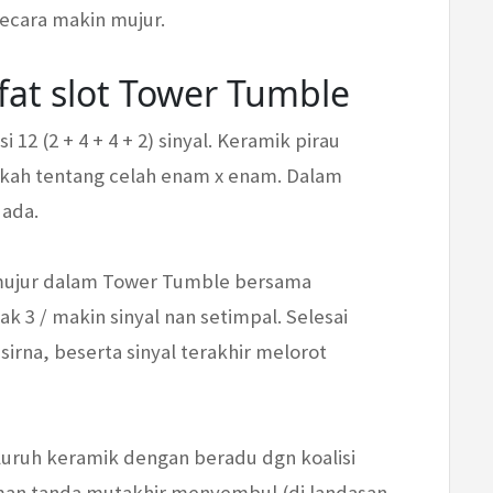
secara makin mujur.
fat slot Tower Tumble
i 12 (2 + 4 + 4 + 2) sinyal. Keramik pirau
gkah tentang celah enam x enam. Dalam
ada.
 mujur dalam Tower Tumble bersama
 3 / makin sinyal nan setimpal. Selesai
 sirna, beserta sinyal terakhir melorot
seluruh keramik dengan beradu dgn koalisi
aman tanda mutakhir menyembul (di landasan