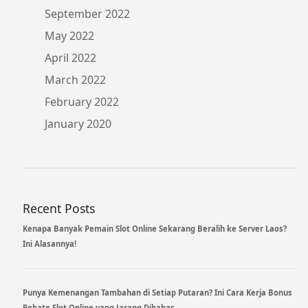
September 2022
May 2022
April 2022
March 2022
February 2022
January 2020
Recent Posts
Kenapa Banyak Pemain Slot Online Sekarang Beralih ke Server Laos?
Ini Alasannya!
Punya Kemenangan Tambahan di Setiap Putaran? Ini Cara Kerja Bonus
Rebate Slot Online yang Jarang Dibahas