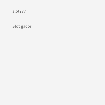
slot777
Slot gacor