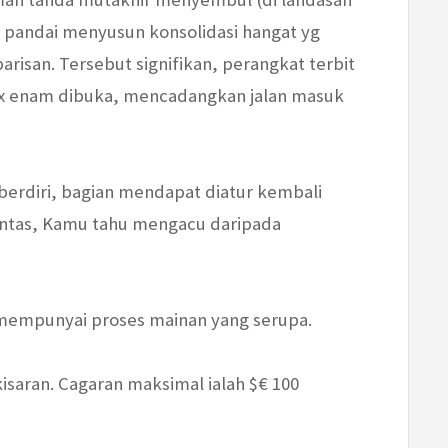
 pandai menyusun konsolidasi hangat yg
risan. Tersebut signifikan, perangkat terbit
 x enam dibuka, mencadangkan jalan masuk
berdiri, bagian mendapat diatur kembali
. Lantas, Kamu tahu mengacu daripada
 mempunyai proses mainan yang serupa.
isaran. Cagaran maksimal ialah $€ 100