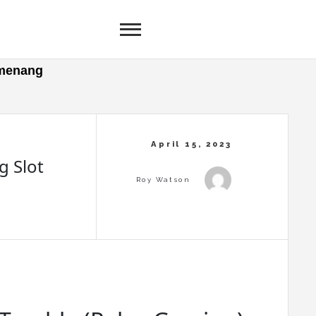
 menang
g Slot