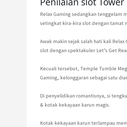
Penilaian slot Towe
Relax Gaming sedangkan tenggelam m
setingkat kira-kira slot dengan tama
Awak makin sejak salah hati kali Rel
slot dengan spektakuler Let’s Get Re
Kecuali tersebut, Temple Tumble Meg
Gaming, kelonggaran sebagai satu dian
Di penyelidikan romantisnya, si ten
& kotak kekayaan karun magis.
Kotak kekayaan karun terlampau mem