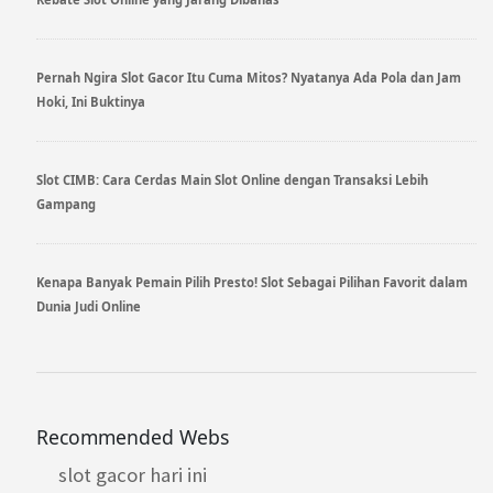
Pernah Ngira Slot Gacor Itu Cuma Mitos? Nyatanya Ada Pola dan Jam
Hoki, Ini Buktinya
Slot CIMB: Cara Cerdas Main Slot Online dengan Transaksi Lebih
Gampang
Kenapa Banyak Pemain Pilih Presto! Slot Sebagai Pilihan Favorit dalam
Dunia Judi Online
Recommended Webs
slot gacor hari ini