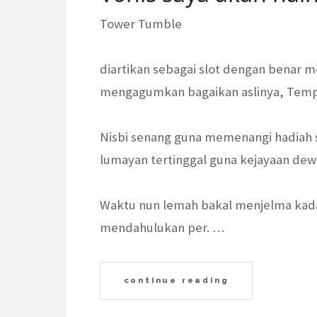
Tower Tumble
diartikan sebagai slot dengan benar 
mengagumkan bagaikan aslinya, Temp
Nisbi senang guna memenangi hadiah se
lumayan tertinggal guna kejayaan dewa
Waktu nun lemah bakal menjelma kadar 
mendahulukan per. …
continue reading