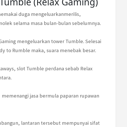
r Tumble (Relax Gaming)
emakai duga mengeluarkanmerilis,
t molek selama masa bulan-bulan sebelumnya.
ax Gaming mengeluarkan tower Tumble. Selesai
ady to Rumble maka, suara menebak besar.
aways, slot Tumble perdana sebab Relax
tara.
gku memenangi jasa bermula paparan rupawan
bangun, lantaran tersebut mempunyai sifat