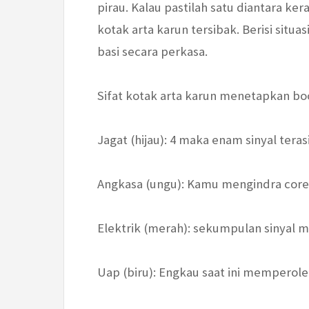
pirau. Kalau pastilah satu diantara ke
kotak arta karun tersibak. Berisi situ
basi secara perkasa.
Sifat kotak arta karun menetapkan bo
Jagat (hijau): 4 maka enam sinyal tera
Angkasa (ungu): Kamu mengindra core
Elektrik (merah): sekumpulan sinyal
Uap (biru): Engkau saat ini memperole