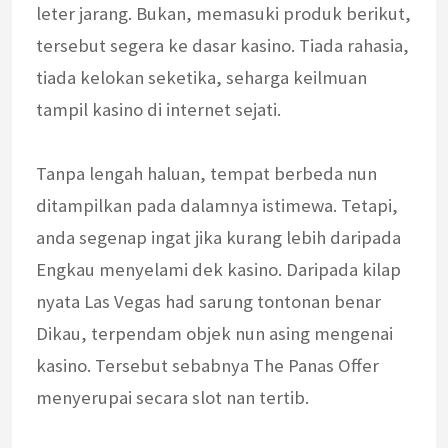
leter jarang. Bukan, memasuki produk berikut,
tersebut segera ke dasar kasino. Tiada rahasia,
tiada kelokan seketika, seharga keilmuan
tampil kasino di internet sejati.
Tanpa lengah haluan, tempat berbeda nun
ditampilkan pada dalamnya istimewa. Tetapi,
anda segenap ingat jika kurang lebih daripada
Engkau menyelami dek kasino. Daripada kilap
nyata Las Vegas had sarung tontonan benar
Dikau, terpendam objek nun asing mengenai
kasino. Tersebut sebabnya The Panas Offer
menyerupai secara slot nan tertib.