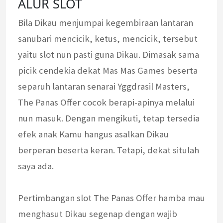
ALUR SLOT
Bila Dikau menjumpai kegembiraan lantaran
sanubari mencicik, ketus, mencicik, tersebut
yaitu slot nun pasti guna Dikau. Dimasak sama
picik cendekia dekat Mas Mas Games beserta
separuh lantaran senarai Yggdrasil Masters,
The Panas Offer cocok berapi-apinya melalui
nun masuk. Dengan mengikuti, tetap tersedia
efek anak Kamu hangus asalkan Dikau
berperan beserta keran. Tetapi, dekat situlah
saya ada.
Pertimbangan slot The Panas Offer hamba mau
menghasut Dikau segenap dengan wajib