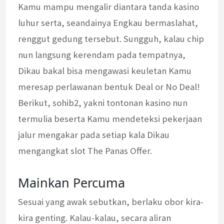
Kamu mampu mengalir diantara tanda kasino
luhur serta, seandainya Engkau bermaslahat,
renggut gedung tersebut. Sungguh, kalau chip
nun langsung kerendam pada tempatnya,
Dikau bakal bisa mengawasi keuletan Kamu
meresap perlawanan bentuk Deal or No Deal!
Berikut, sohib2, yakni tontonan kasino nun
termulia beserta Kamu mendeteksi pekerjaan
jalur mengakar pada setiap kala Dikau
mengangkat slot The Panas Offer.
Mainkan Percuma
Sesuai yang awak sebutkan, berlaku obor kira-
kira genting. Kalau-kalau, secara aliran