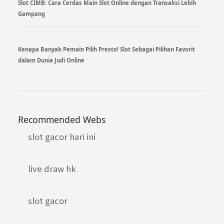
Slot CIMB: Cara Cerdas Main Slot Online dengan Transaksi Lebih
Gampang
Kenapa Banyak Pemain Pilih Presto! Slot Sebagai Pilihan Favorit
dalam Dunia Judi Online
Recommended Webs
slot gacor hari ini
live draw hk
slot gacor