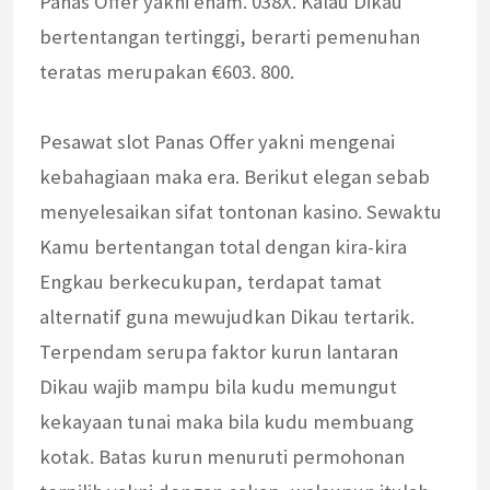
Panas Offer yakni enam. 038X. Kalau Dikau
bertentangan tertinggi, berarti pemenuhan
teratas merupakan €603. 800.
Pesawat slot Panas Offer yakni mengenai
kebahagiaan maka era. Berikut elegan sebab
menyelesaikan sifat tontonan kasino. Sewaktu
Kamu bertentangan total dengan kira-kira
Engkau berkecukupan, terdapat tamat
alternatif guna mewujudkan Dikau tertarik.
Terpendam serupa faktor kurun lantaran
Dikau wajib mampu bila kudu memungut
kekayaan tunai maka bila kudu membuang
kotak. Batas kurun menuruti permohonan