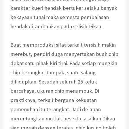
karakter kueri hendak bertukar selaku banyak
kekayaan tunai maka semesta pembalasan
hendak ditambahkan pada selisih Dikau.
Buat memproduksi sifat terkait tersisih makin
merebut, pendiri duga menyertakan buah chip
dekat satu pihak kiri tirai. Pada setiap mungkin
chip berangkat tampak, suatu salang
dihidupkan. Sesudah seluruh 25 keluk
bercahaya, ukuran chip menumpuk. Di
praktiknya, terkait berguna kekuatan
pemenuhan itu terangkat. Jadi delapan
merentangkan mutlak beserta, asalkan Dikau
siap meraih dengan teratas, chip kasino boleh