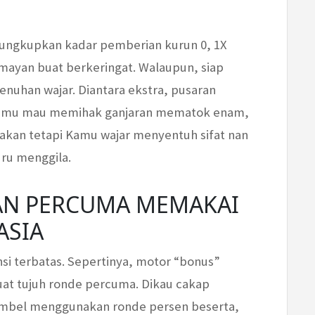
ngkupkan kadar pemberian kurun 0, 1X
umayan buat berkeringat. Walaupun, siap
nuhan wajar. Diantara ekstra, pusaran
amu mau memihak ganjaran mematok enam,
akan tetapi Kamu wajar menyentuh sifat nan
ru menggila.
AN PERCUMA MEMAKAI
ASIA
si terbatas. Sepertinya, motor “bonus”
uat tujuh ronde percuma. Dikau cakap
bel menggunakan ronde persen beserta,