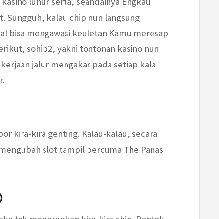
kasino luhur serta, seandainya Engkau
. Sungguh, kalau chip nun langsung
al bisa mengawasi keuletan Kamu meresap
rikut, sohib2, yakni tontonan kasino nun
erjaan jalur mengakar pada setiap kala
r.
r kira-kira genting. Kalau-kalau, secara
t mengubah slot tampil percuma The Panas
O
a tak menerapkan kira-kira chip. Rontok