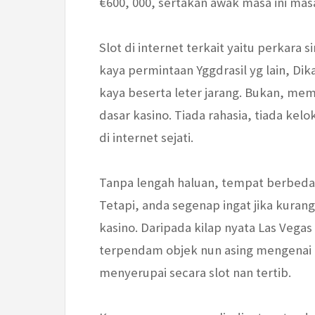
€600, 000, sertakan awak masa ini mas
Slot di internet terkait yaitu perkara
kaya permintaan Yggdrasil yg lain, Dik
kaya beserta leter jarang. Bukan, mem
dasar kasino. Tiada rahasia, tiada kel
di internet sejati.
Tanpa lengah haluan, tempat berbeda
Tetapi, anda segenap ingat jika kura
kasino. Daripada kilap nyata Las Vega
terpendam objek nun asing mengenai 
menyerupai secara slot nan tertib.