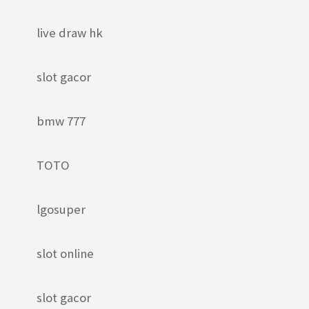
live draw hk
slot gacor
bmw 777
TOTO
lgosuper
slot online
slot gacor