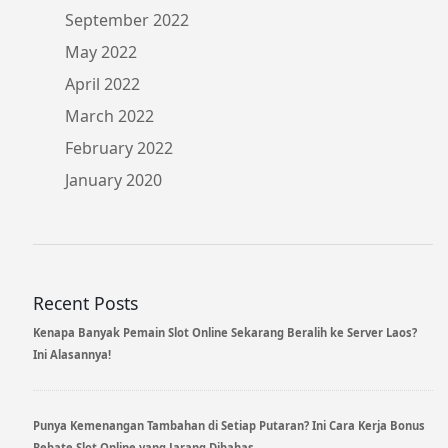
September 2022
May 2022
April 2022
March 2022
February 2022
January 2020
Recent Posts
Kenapa Banyak Pemain Slot Online Sekarang Beralih ke Server Laos?
Ini Alasannya!
Punya Kemenangan Tambahan di Setiap Putaran? Ini Cara Kerja Bonus
Rebate Slot Online yang Jarang Dibahas