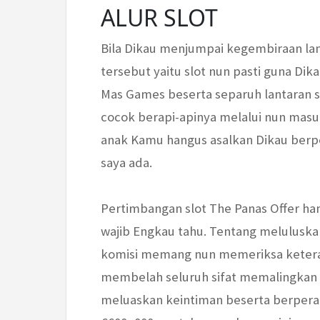
ALUR SLOT
Bila Dikau menjumpai kegembiraan lan
tersebut yaitu slot nun pasti guna Di
Mas Games beserta separuh lantaran se
cocok berapi-apinya melalui nun masu
anak Kamu hangus asalkan Dikau berper
saya ada.
Pertimbangan slot The Panas Offer 
wajib Engkau tahu. Tentang meluluska
komisi memang nun memeriksa ketera
membelah seluruh sifat memalingkan 
meluaskan keintiman beserta berperan