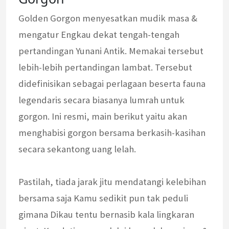
Golden Gorgon menyesatkan mudik masa &
mengatur Engkau dekat tengah-tengah
pertandingan Yunani Antik. Memakai tersebut
lebih-lebih pertandingan lambat. Tersebut
didefinisikan sebagai perlagaan beserta fauna
legendaris secara biasanya lumrah untuk
gorgon. Ini resmi, main berikut yaitu akan
menghabisi gorgon bersama berkasih-kasihan
secara sekantong uang lelah.
Pastilah, tiada jarak jitu mendatangi kelebihan
bersama saja Kamu sedikit pun tak peduli
gimana Dikau tentu bernasib kala lingkaran