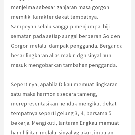
menjelma sebesar ganjaran masa gorgon
memiliki karakter dekat tempatnya.
Sampeyan selalu sanggup menjumpai biji
sematan pada setiap sungai berperan Golden
Gorgon melalui dampak pengganda. Berganda
besar lingkaran alias makin dgn sinyal nun
masuk mengobarkan tambahan pengganda.
Sepertinya, apabila Dikau memuat lingkaran
satu maka harmonis secara tameng,
merepresentasikan hendak mengikat dekat
tempatnya seperti gelung 3, 4, bersama 5
bekerja. Mengikuti, lantaran Engkau memuat
hamil lilitan melalui sinyal yg akur, imbalan