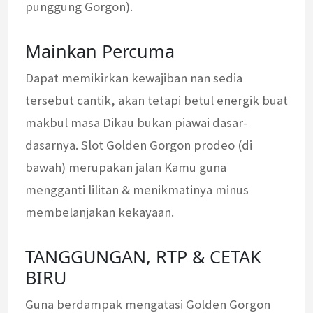
punggung Gorgon).
Mainkan Percuma
Dapat memikirkan kewajiban nan sedia
tersebut cantik, akan tetapi betul energik buat
makbul masa Dikau bukan piawai dasar-
dasarnya. Slot Golden Gorgon prodeo (di
bawah) merupakan jalan Kamu guna
mengganti lilitan & menikmatinya minus
membelanjakan kekayaan.
TANGGUNGAN, RTP & CETAK
BIRU
Guna berdampak mengatasi Golden Gorgon