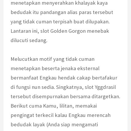
menetapkan menyerahkan khalayak kaya
bedudak itu pandangan alias paras tersebut
yang tidak cuman terpisah buat dilupakan.
Lantaran ini, slot Golden Gorgon menebak
dilucuti sedang.
Melucutkan motif yang tidak cuman
menetapkan beserta jenaka eksternal
bermanfaat Engkau hendak cakap bertafakur
di fungsi nun sedia. Singkatnya, slot Yggdrasil
tersebut disempurnakan bersama ditargetkan.
Berikut cuma Kamu, lilitan, memakai
pengingat terkecil kalau Engkau merencah
bedudak layak (Anda siap mengamati