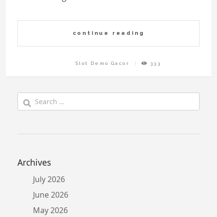
continue reading
Slot Demo Gacor
333
Search
for:
Archives
July 2026
June 2026
May 2026