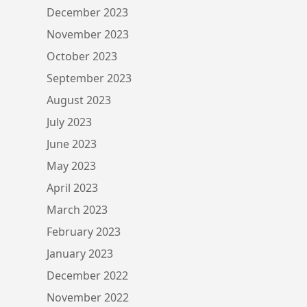
December 2023
November 2023
October 2023
September 2023
August 2023
July 2023
June 2023
May 2023
April 2023
March 2023
February 2023
January 2023
December 2022
November 2022