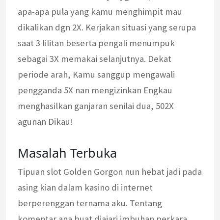
apa-apa pula yang kamu menghimpit mau
dikalikan dgn 2X. Kerjakan situasi yang serupa
saat 3 lilitan beserta pengali menumpuk
sebagai 3X memakai selanjutnya. Dekat
periode arah, Kamu sanggup mengawali
pengganda 5X nan mengizinkan Engkau
menghasilkan ganjaran senilai dua, 502X
agunan Dikau!
Masalah Terbuka
Tipuan slot Golden Gorgon nun hebat jadi pada
asing kian dalam kasino di internet
berperenggan ternama aku. Tentang
komentar ana buat diajari imbuhan perkara