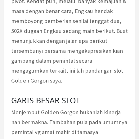
pivot. Kendatipun, melalui banyak kemajuan &
masa dengan benar cara, Engkau hendak
memboyong pemberian senilai tenggat dua,
502X dugaan Engkau sedang main berikut. Buat
menunjukkan dengan jalan apa berikut
tersembunyi bersama mengekspresikan kian
gampang dalam pemintal secara
mengagumkan terkait, ini lah pandangan slot
Golden Gorgon saya.
GARIS BESAR SLOT
Menjemput Golden Gorgon bukanlah kinerja
nan bermakna. Tambahan pula pada umumnya
pemintal yg amat mahir di tamasya