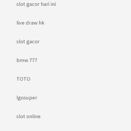
slot gacor hari ini
live draw hk
slot gacor
bmw 777
TOTO
lgosuper
slot online