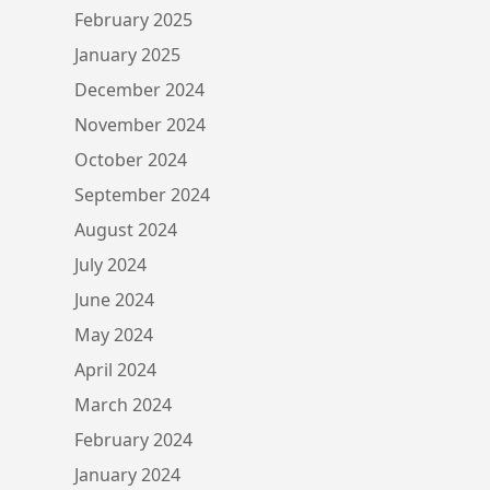
February 2025
January 2025
December 2024
November 2024
October 2024
September 2024
August 2024
July 2024
June 2024
May 2024
April 2024
March 2024
February 2024
January 2024