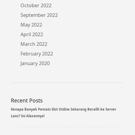
October 2022
September 2022
May 2022
April 2022
March 2022
February 2022
January 2020
Recent Posts
Kenapa Banyak Pemain Slot Online Sekarang Beralih ke Server
Laos? Ini Alasannya!