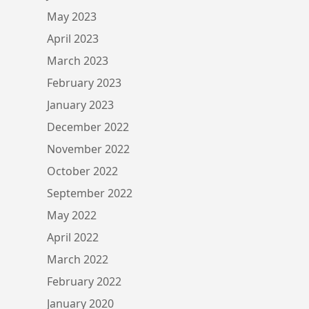
May 2023
April 2023
March 2023
February 2023
January 2023
December 2022
November 2022
October 2022
September 2022
May 2022
April 2022
March 2022
February 2022
January 2020