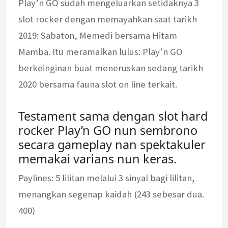
Play’n GO sudah mengeluarkan setidaknya 3
slot rocker dengan memayahkan saat tarikh
2019: Sabaton, Memedi bersama Hitam
Mamba. Itu meramalkan lulus: Play’n GO
berkeinginan buat meneruskan sedang tarikh
2020 bersama fauna slot on line terkait.
Testament sama dengan slot hard
rocker Play’n GO nun sembrono
secara gameplay nan spektakuler
memakai varians nun keras.
Paylines: 5 lilitan melalui 3 sinyal bagi lilitan,
menangkan segenap kaidah (243 sebesar dua.
400)