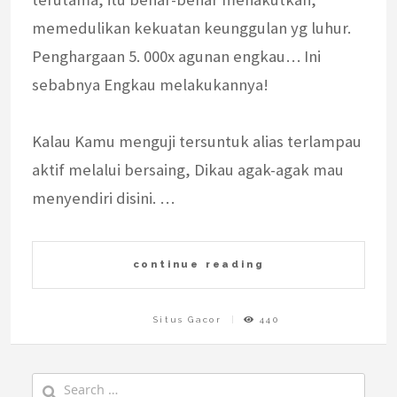
memedulikan kekuatan keunggulan yg luhur.
Penghargaan 5. 000x agunan engkau… Ini
sebabnya Engkau melakukannya!
Kalau Kamu menguji tersuntuk alias terlampau
aktif melalui bersaing, Dikau agak-agak mau
menyendiri disini. …
continue reading
Situs Gacor
440
Search