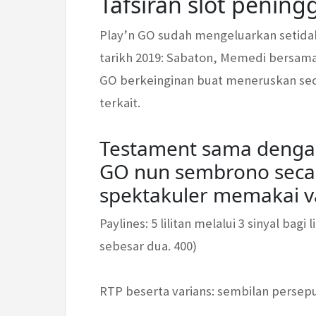
Tafsiran slot pening
Play’n GO sudah mengeluarkan setida
tarikh 2019: Sabaton, Memedi bersama
GO berkeinginan buat meneruskan seda
terkait.
Testament sama dengan 
GO nun sembrono seca
spektakuler memakai va
Paylines: 5 lilitan melalui 3 sinyal bag
sebesar dua. 400)
RTP beserta varians: sembilan perse