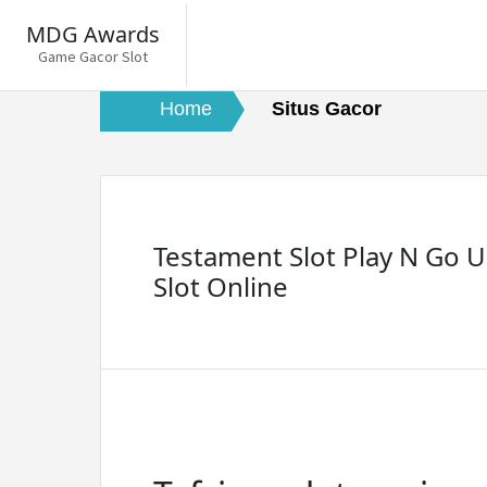
Skip
MDG Awards
to
Game Gacor Slot
content
Home
Situs Gacor
Testament Slot Play N Go U
Slot Online