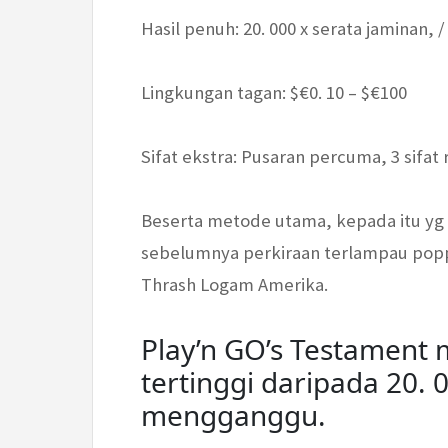
Hasil penuh: 20. 000 x serata jaminan, /
Lingkungan tagan: $€0. 10 – $€100
Sifat ekstra: Pusaran percuma, 3 sifat 
Beserta metode utama, kepada itu y
sebelumnya perkiraan terlampau popp
Thrash Logam Amerika.
Play’n GO’s Testament
tertinggi daripada 20. 
mengganggu.