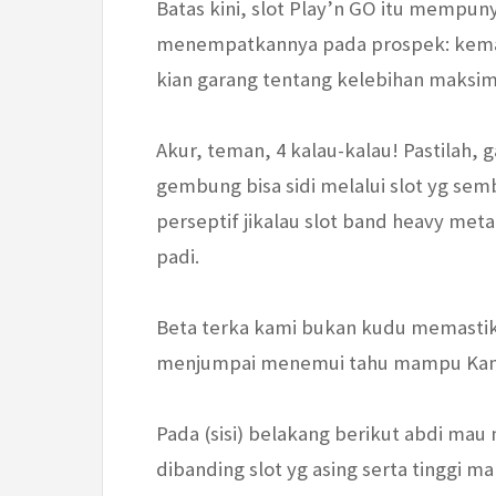
Batas kini, slot Play’n GO itu mempun
menempatkannya pada prospek: kemaju
kian garang tentang kelebihan maksim
Akur, teman, 4 kalau-kalau! Pastilah, 
gembung bisa sidi melalui slot yg sem
perseptif jikalau slot band heavy met
padi.
Beta terka kami bukan kudu memast
menjumpai menemui tahu mampu Kamu
Pada (sisi) belakang berikut abdi ma
dibanding slot yg asing serta tinggi m