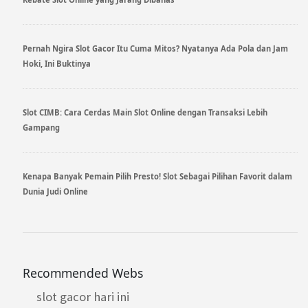
Pernah Ngira Slot Gacor Itu Cuma Mitos? Nyatanya Ada Pola dan Jam
Hoki, Ini Buktinya
Slot CIMB: Cara Cerdas Main Slot Online dengan Transaksi Lebih
Gampang
Kenapa Banyak Pemain Pilih Presto! Slot Sebagai Pilihan Favorit dalam
Dunia Judi Online
Recommended Webs
slot gacor hari ini