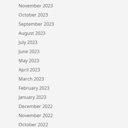
November 2023
October 2023
September 2023
August 2023
July 2023
June 2023
May 2023
April 2023
March 2023
February 2023
January 2023
December 2022
November 2022
October 2022