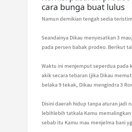
cara bunga buat lulus
Namun demikian tengah sedia teristi
Seandainya Dikau menyesatkan 3 maup
pada persen babak prodeo. Berikut ta
Waktu ini menjemput seperdua pada
akik secara tebaran (jika Dikau mem
belaka 9 tekak, Dikau mengindra 3 R
Disini daerah hidup tanpa aturan jadi r
lebihlebih tatkala Kamu memalingkan s
sebab itu Kamu mau menjelma bani yg