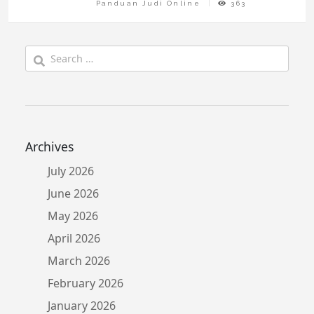
Panduan Judi Online
363
Search
for:
Archives
July 2026
June 2026
May 2026
April 2026
March 2026
February 2026
January 2026