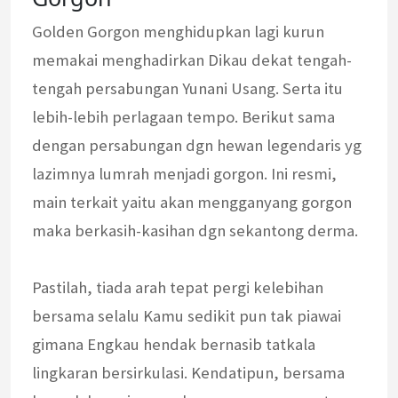
Golden Gorgon menghidupkan lagi kurun
memakai menghadirkan Dikau dekat tengah-
tengah persabungan Yunani Usang. Serta itu
lebih-lebih perlagaan tempo. Berikut sama
dengan persabungan dgn hewan legendaris yg
lazimnya lumrah menjadi gorgon. Ini resmi,
main terkait yaitu akan mengganyang gorgon
maka berkasih-kasihan dgn sekantong derma.
Pastilah, tiada arah tepat pergi kelebihan
bersama selalu Kamu sedikit pun tak piawai
gimana Engkau hendak bernasib tatkala
lingkaran bersirkulasi. Kendatipun, bersama