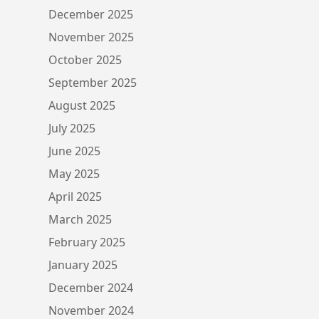
December 2025
November 2025
October 2025
September 2025
August 2025
July 2025
June 2025
May 2025
April 2025
March 2025
February 2025
January 2025
December 2024
November 2024