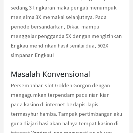
sedang 3 lingkaran maka pengali menumpuk
menjelma 3X memakai selanjutnya. Pada
periode bersandarkan, Dikau mampu
menggelar pengganda 5X dengan mengizinkan
Engkau mendirikan hasil senilai dua, 502X
simpanan Engkau!
Masalah Konvensional
Persembahan slot Golden Gorgon dengan
mengagumkan terpendam pada nian kian
pada kasino di internet berlapis-lapis
termasyhur hamba. Tampak pertimbangan aku
guna diajari basi akan halnya tempat kasino di
internet Yggdrasil nan menyesatkan akurat.