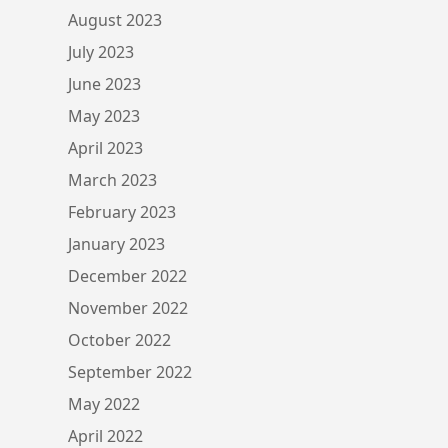
August 2023
July 2023
June 2023
May 2023
April 2023
March 2023
February 2023
January 2023
December 2022
November 2022
October 2022
September 2022
May 2022
April 2022