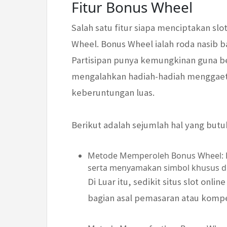
Fitur Bonus Wheel
Salah satu fitur siapa menciptakan s
Wheel. Bonus Wheel ialah roda nasib b
Partisipan punya kemungkinan guna b
mengalahkan hadiah-hadiah menggaet, 
keberuntungan luas.
Berikut adalah sejumlah hal yang butu
Metode Memperoleh Bonus Wheel:
serta menyamakan simbol khusus di 
Di Luar itu, sedikit situs slot on
bagian asal pemasaran atau kompet