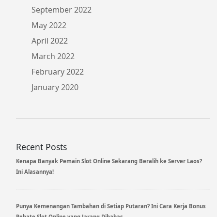
September 2022
May 2022
April 2022
March 2022
February 2022
January 2020
Recent Posts
Kenapa Banyak Pemain Slot Online Sekarang Beralih ke Server Laos?
Ini Alasannya!
Punya Kemenangan Tambahan di Setiap Putaran? Ini Cara Kerja Bonus
Rebate Slot Online yang Jarang Dibahas