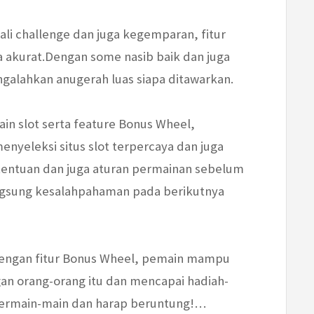
li challenge dan juga kegemparan, fitur
 akurat.Dengan some nasib baik dan juga
ngalahkan anugerah luas siapa ditawarkan.
n slot serta feature Bonus Wheel,
nyeleksi situs slot terpercaya dan juga
tentuan dan juga aturan permainan sebelum
angsung kesalahpahaman pada berikutnya
dengan fitur Bonus Wheel, pemain mampu
 orang-orang itu dan mencapai hadiah-
bermain-main dan harap beruntung!…