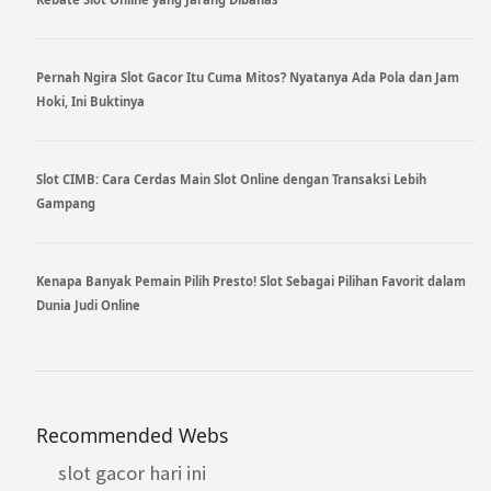
Pernah Ngira Slot Gacor Itu Cuma Mitos? Nyatanya Ada Pola dan Jam
Hoki, Ini Buktinya
Slot CIMB: Cara Cerdas Main Slot Online dengan Transaksi Lebih
Gampang
Kenapa Banyak Pemain Pilih Presto! Slot Sebagai Pilihan Favorit dalam
Dunia Judi Online
Recommended Webs
slot gacor hari ini