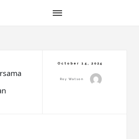
ersama
an