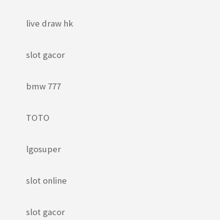
live draw hk
slot gacor
bmw 777
TOTO
lgosuper
slot online
slot gacor