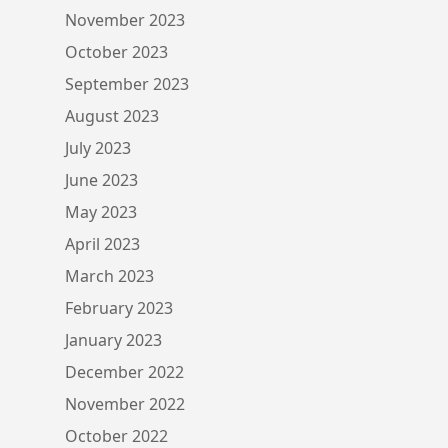
November 2023
October 2023
September 2023
August 2023
July 2023
June 2023
May 2023
April 2023
March 2023
February 2023
January 2023
December 2022
November 2022
October 2022