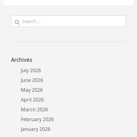
Search
for:
Archives
July 2026
June 2026
May 2026
April 2026
March 2026
February 2026
January 2026