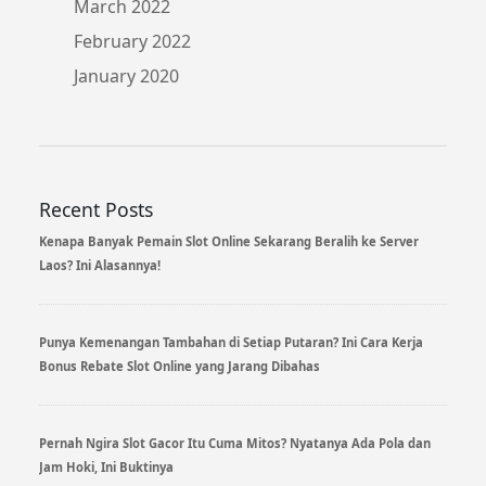
March 2022
February 2022
January 2020
Recent Posts
Kenapa Banyak Pemain Slot Online Sekarang Beralih ke Server
Laos? Ini Alasannya!
Punya Kemenangan Tambahan di Setiap Putaran? Ini Cara Kerja
Bonus Rebate Slot Online yang Jarang Dibahas
Pernah Ngira Slot Gacor Itu Cuma Mitos? Nyatanya Ada Pola dan
Jam Hoki, Ini Buktinya