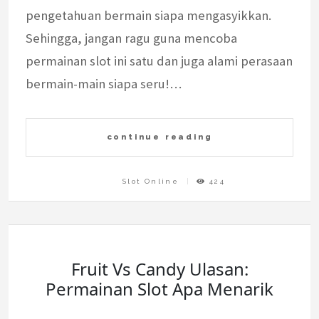
pengetahuan bermain siapa mengasyikkan.
Sehingga, jangan ragu guna mencoba
permainan slot ini satu dan juga alami perasaan
bermain-main siapa seru!…
continue reading
Slot Online
424
Fruit Vs Candy Ulasan:
Permainan Slot Apa Menarik