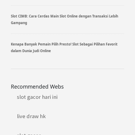
Slot CIMB: Cara Cerdas Main Slot Online dengan Transaksi Lebih
Gampang
Kenapa Banyak Pemain Pilih Presto! Slot Sebagai Pilihan Favorit
dalam Dunia Judi Online
Recommended Webs
slot gacor hari ini
live draw hk