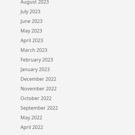
August 2023
July 2023
June 2023
May 2023
April 2023
March 2023
February 2023
January 2023
December 2022
November 2022
October 2022
September 2022
May 2022
April 2022