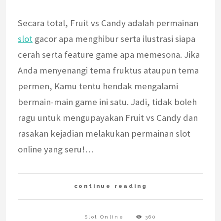
Secara total, Fruit vs Candy adalah permainan
slot
gacor apa menghibur serta ilustrasi siapa
cerah serta feature game apa memesona. Jika
Anda menyenangi tema fruktus ataupun tema
permen, Kamu tentu hendak mengalami
bermain-main game ini satu. Jadi, tidak boleh
ragu untuk mengupayakan Fruit vs Candy dan
rasakan kejadian melakukan permainan slot
online yang seru!…
continue reading
Slot Online
360