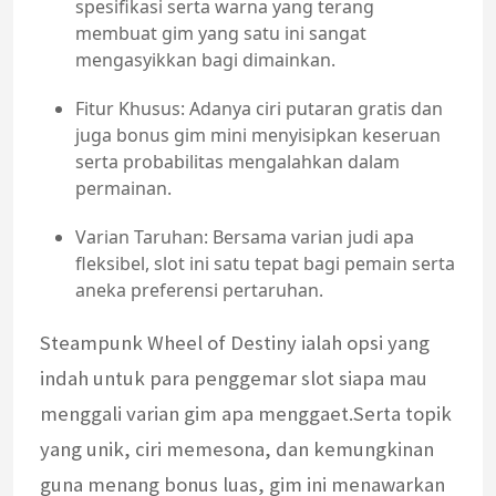
spesifikasi serta warna yang terang
membuat gim yang satu ini sangat
mengasyikkan bagi dimainkan.
Fitur Khusus: Adanya ciri putaran gratis dan
juga bonus gim mini menyisipkan keseruan
serta probabilitas mengalahkan dalam
permainan.
Varian Taruhan: Bersama varian judi apa
fleksibel, slot ini satu tepat bagi pemain serta
aneka preferensi pertaruhan.
Steampunk Wheel of Destiny ialah opsi yang
indah untuk para penggemar slot siapa mau
menggali varian gim apa menggaet.Serta topik
yang unik, ciri memesona, dan kemungkinan
guna menang bonus luas, gim ini menawarkan