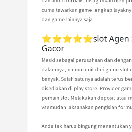
dan audio terbaik, disuguhkan oleh prov
cuma tawarkan game lengkap layaknya sl
dan game lainnya saja.
⭐⭐⭐⭐⭐slot Agen Slot
Gacor
Meski sebagai perusahaan dan dengan 
dalamnya, namun unit dari game slot on
banyak. Salah satunya adalah terus be
disediakan di play store. Provider gam
pemain slot Melakukan deposit atau m
vsemudah laksanakan pengisian formul
Anda tak harus bingung menentukan ya