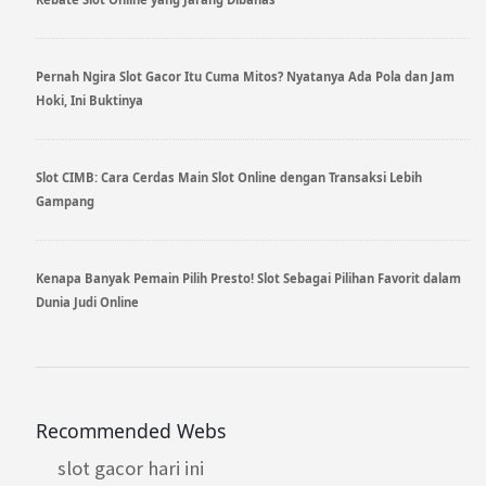
Pernah Ngira Slot Gacor Itu Cuma Mitos? Nyatanya Ada Pola dan Jam
Hoki, Ini Buktinya
Slot CIMB: Cara Cerdas Main Slot Online dengan Transaksi Lebih
Gampang
Kenapa Banyak Pemain Pilih Presto! Slot Sebagai Pilihan Favorit dalam
Dunia Judi Online
Recommended Webs
slot gacor hari ini