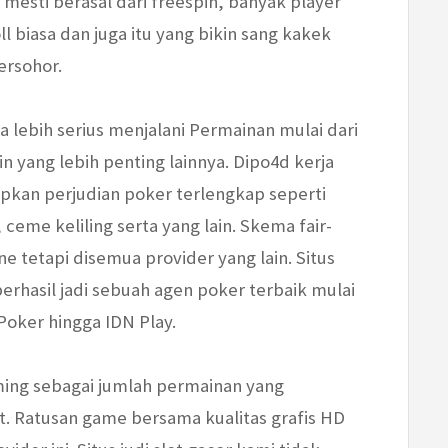
k mesti berasal dari freespin, banyak player
 biasa dan juga itu yang bikin sang kakek
ersohor.
 lebih serius menjalani Permainan mulai dari
 yang lebih penting lainnya. Dipo4d kerja
apkan perjudian poker terlengkap seperti
ceme keliling serta yang lain. Skema fair-
ne tetapi disemua provider yang lain. Situs
erhasil jadi sebuah agen poker terbaik mulai
Poker hingga IDN Play.
ming sebagai jumlah permainan yang
t. Ratusan game bersama kualitas grafis HD