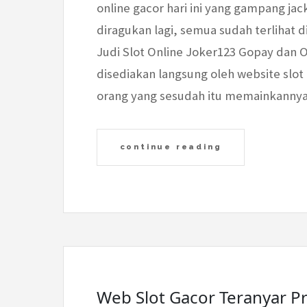
online gacor hari ini yang gampang jack
diragukan lagi, semua sudah terlihat d
Judi Slot Online Joker123 Gopay dan 
disediakan langsung oleh website slot 
orang yang sesudah itu memainkanny
continue reading
Web Slot Gacor Teranyar Pr