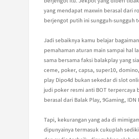
berjengot itu. Jekpot yang diberi tida
yang mendapat maxwin berasal dari roll
berjengot putih ini sungguh-sungguh t
Jadi sebaiknya kamu belajar bagaimana
pemahaman aturan main sampai hal lain
sama bersama faksi balakplay yang si
ceme, poker, capsa, super10, domino, 
play Dipo4d bukan sekedar di slot onli
judi poker resmi anti BOT terpercaya b
berasal dari Balak Play, 9Gaming, IDN 
Tapi, kekurangan yang ada di mimiga
dipunyainya termasuk cukuplah sediki