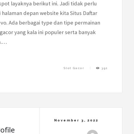
pot layaknya berikut ini. Jadi tidak perlu
i halaman depan website kita Situs Daftar
Ovo. Ada berbagai type dan tipe permainan
gacor yang kala ini populer serta banyak
a.…
Slot Gacor
391
ofile