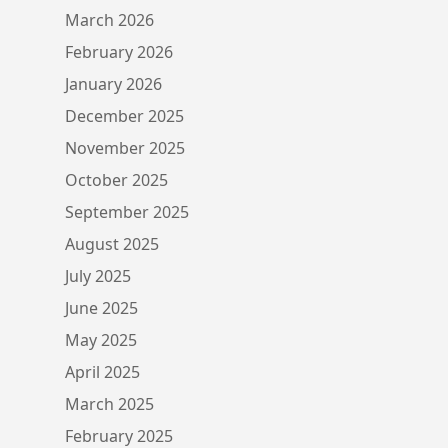
March 2026
February 2026
January 2026
December 2025
November 2025
October 2025
September 2025
August 2025
July 2025
June 2025
May 2025
April 2025
March 2025
February 2025