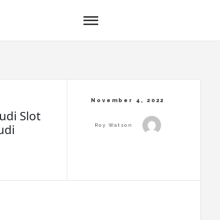
udi Slot
udi