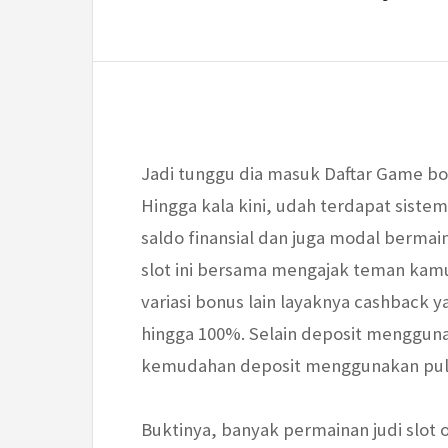
Jadi tunggu dia masuk Daftar Game bo 
Hingga kala kini, udah terdapat sist
saldo finansial dan juga modal bermai
slot ini bersama mengajak teman kamu
variasi bonus lain layaknya cashback 
hingga 100%. Selain deposit menggun
kemudahan deposit menggunakan pulsa
Buktinya, banyak permainan judi slot 