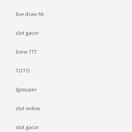
live draw hk
slot gacor
bmw 777
TOTO
lgosuper
slot online
slot gacor