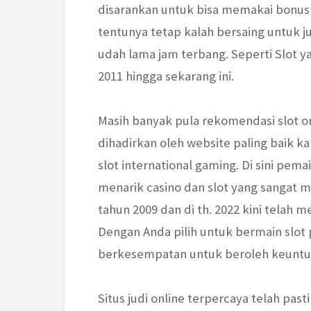
disarankan untuk bisa memakai bonus j
tentunya tetap kalah bersaing untuk
udah lama jam terbang. Seperti Slot y
2011 hingga sekarang ini.
Masih banyak pula rekomendasi slot o
dihadirkan oleh website paling baik ka
slot international gaming. Di sini p
menarik casino dan slot yang sangat m
tahun 2009 dan di th. 2022 kini telah
Dengan Anda pilih untuk bermain slot
berkesempatan untuk beroleh keuntun
Situs judi online terpercaya telah pa