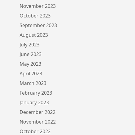
November 2023
October 2023
September 2023
August 2023
July 2023
June 2023
May 2023
April 2023
March 2023
February 2023
January 2023
December 2022
November 2022
October 2022