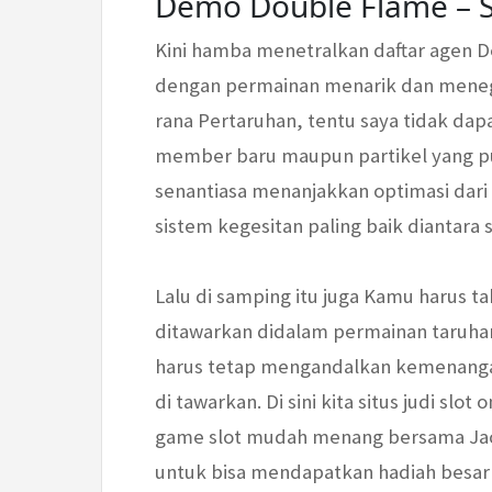
Demo Double Flame – 
Kini hamba menetralkan daftar agen D
dengan permainan menarik dan mene
rana Pertaruhan, tentu saya tidak da
member baru maupun partikel yang p
senantiasa menanjakkan optimasi dar
sistem kegesitan paling baik diantara si
Lalu di samping itu juga Kamu harus
ditawarkan didalam permainan taruhan s
harus tetap mengandalkan kemenangan
di tawarkan. Di sini kita situs judi slot
game slot mudah menang bersama Jack
untuk bisa mendapatkan hadiah besar 