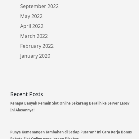
September 2022
May 2022
April 2022
March 2022
February 2022
January 2020
Recent Posts
Kenapa Banyak Pemain Slot Online Sekarang Beralih ke Server Laos?
Ini Alasannya!
Punya Kemenangan Tambahan di Setiap Putaran? Ini Cara Kerja Bonus
Rebate Slot Online yang Jarang Dibahas