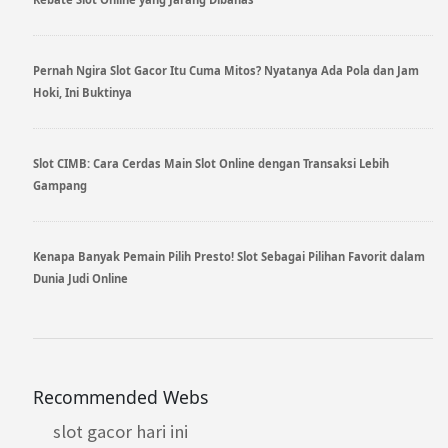
Pernah Ngira Slot Gacor Itu Cuma Mitos? Nyatanya Ada Pola dan Jam
Hoki, Ini Buktinya
Slot CIMB: Cara Cerdas Main Slot Online dengan Transaksi Lebih
Gampang
Kenapa Banyak Pemain Pilih Presto! Slot Sebagai Pilihan Favorit dalam
Dunia Judi Online
Recommended Webs
slot gacor hari ini