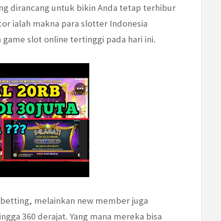
g dirancang untuk bikin Anda tetap terhibur
cor ialah makna para slotter Indonesia
ame slot online tertinggi pada hari ini.
betting, melainkan new member juga
ngga 360 derajat. Yang mana mereka bisa