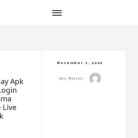
lay Apk
Login
ama
 Live
k