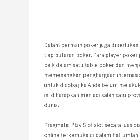
Dalam bermain poker juga diperlukan 
tiap putaran poker. Para player poker 
baik dalam satu table poker dan menja
memenangkan penghargaan internasiona
untuk dicoba jika Anda belum melakuk
ini diharapkan menjadi salah satu prov
dunia.
Pragmatic Play Slot slot secara luas d
online terkemuka di dalam hal jumlah 