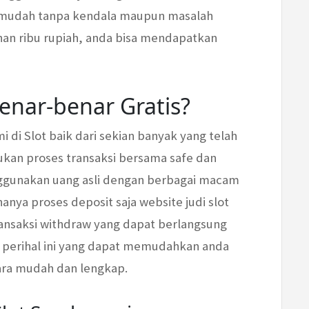
mudah tanpa kendala maupun masalah
han ribu rupiah, anda bisa mendapatkan
enar-benar Gratis?
di Slot baik dari sekian banyak yang telah
kan proses transaksi bersama safe dan
ggunakan uang asli dengan berbagai macam
nya proses deposit saja website judi slot
transaksi withdraw yang dapat berlangsung
ya perihal ini yang dapat memudahkan anda
ara mudah dan lengkap.